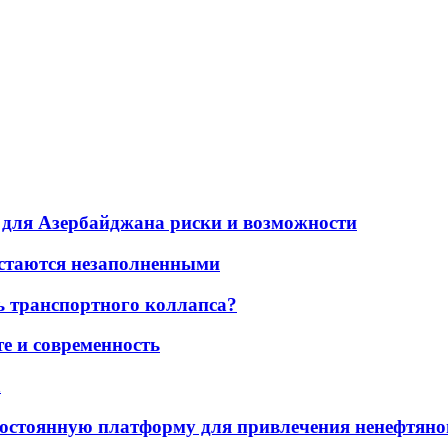
для Азербайджана риски и возможности
остаются незаполненными
ь транспортного коллапса?
е и современность
а
остоянную платформу для привлечения ненефтяно