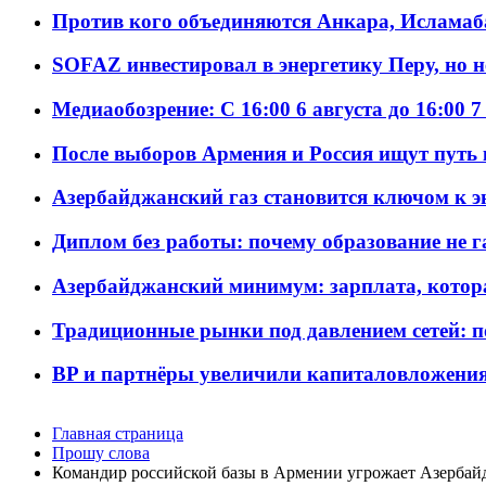
Против кого объединяются Анкара, Исламаб
SOFAZ инвестировал в энергетику Перу, но 
Медиаобозрение: С 16:00 6 августа до 16:00 7
После выборов Армения и Россия ищут путь к
Азербайджанский газ становится ключом к 
Диплом без работы: почему образование не 
Азербайджанский минимум: зарплата, котор
Традиционные рынки под давлением сетей: 
BP и партнёры увеличили капиталовложения 
Главная страница
Прошу слова
Командир российской базы в Армении угрожает Азербай