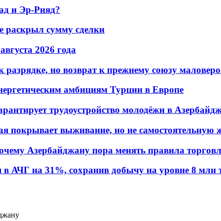
ад и Эр-Рияд?
не раскрыл сумму сделки
 августа 2026 года
 разрядке, но возврат к прежнему союзу маловеро
энергетическим амбициям Турции в Европе
гарантирует трудоустройство молодёжи в Азербайд
ая покрывает выживание, но не самостоятельную 
почему Азербайджану пора менять правила торгов
в АЧГ на 31%, сохранив добычу на уровне 8 млн 
джану