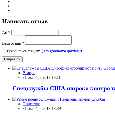
Написать отзыв
Ad *
Ваш отзыв *
Oxudum və razıyam
Şərh göndərmə qaydaları
Отправить
В мире
31 октябрь 2013 13:11
Спецслужбы США широко контролир
Общество
31 октябрь 2013 13:39