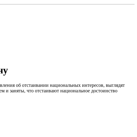
ну
аявления об отстаивании национальных интересов, выглядят
ем и заняты, что отстаивают национальное достоинство