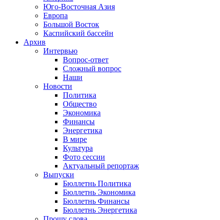
Юго-Восточная Азия
Европа
Большой Восток
Каспийский бассейн
Архив
Интервью
Вопрос-ответ
Сложный вопрос
Наши
Новости
Политика
Общество
Экономика
Финансы
Энергетика
В мире
Культура
Фото сессии
Актуальный репортаж
Выпуски
Бюллетнь Политика
Бюллетнь Экономика
Бюллетнь Финансы
Бюллетнь Энергетика
Прошу слова