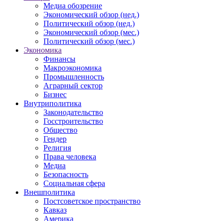
Медиа обозрение
Экономический обзор (нед.)
Политический обзор (нед.)
Экономический обзор (мес.)
Политический обзор (мес.)
Экономика
Финансы
Макроэкономика
Промышленность
Аграрный сектор
Бизнес
Внутриполитика
Законодательство
Госстроительство
Общество
Гендер
Религия
Права человека
Медиа
Безопасность
Социальная сфера
Внешполитика
Постсоветское пространство
Кавказ
Америка