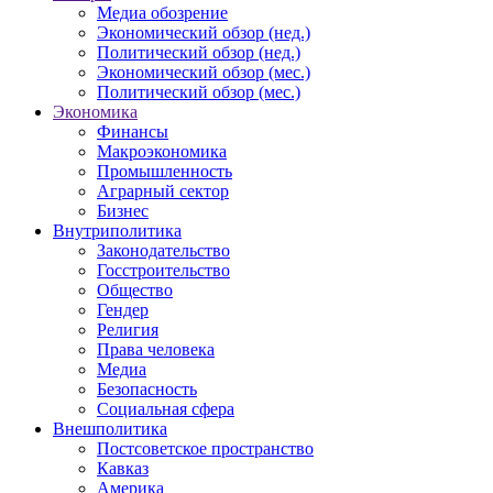
Медиа обозрение
Экономический обзор (нед.)
Политический обзор (нед.)
Экономический обзор (мес.)
Политический обзор (мес.)
Экономика
Финансы
Макроэкономика
Промышленность
Аграрный сектор
Бизнес
Внутриполитика
Законодательство
Госстроительство
Общество
Гендер
Религия
Права человека
Медиа
Безопасность
Социальная сфера
Внешполитика
Постсоветское пространство
Кавказ
Америка