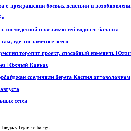
а о прекращении боевых действий и возобновлени
P»
в, последствий и уязвимостей водного баланса
ам, где это заметнее всего
рмения торопит проект, способный изменить Южн
рез Южный Кавказ
ербайджан соединили берега Каспия оптоволокном
 августа
льных сетей
Гянджу, Тертер и Барду?