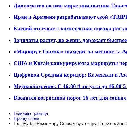
Дипломатия во имя мира: инициатива Токаев
Иран и Армения разрабатывают свой «TRIP
Каспий отступает: комплексная оценка риско
Зарплаты растут, но жизнь дорожает быстрее т
«Маршрут Трампа» выходит на местность: А
США и Китай конкурируютза маршруты че
Цифровой Средний коридор: Казахстан и Аз
Медиаобозрение: С 16:00 4 августа до 16:00 5
Вводится возрастной порог 16 лет для социа
Главная страница
Прошу слова
Почему-бы Владимиру Спивакову с супругой не посетить 