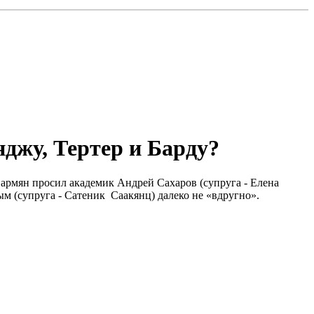
джу, Тертер и Барду?
а армян просил академик Андрей Сахаров (супруга - Елена
м (супруга - Сатеник Саакянц) далеко не «вдругно».