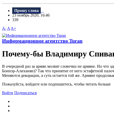
Прошу слова
23 ноябрь 2020, 16:46
339
A-
A
A+
Информационное агентство Turan
Почему-бы Владимиру Спивако
В очередной раз за армян молвят словечки не армяне. Но что з
Боннэр-Алиханян)? Так что принятие от него эстафетной пал
Меняются декорации, а суть остается той же. Армяне продолжаю
Пожалуйста, войдите или подпишитесь, чтобы читать больше
Войти
Подписаться