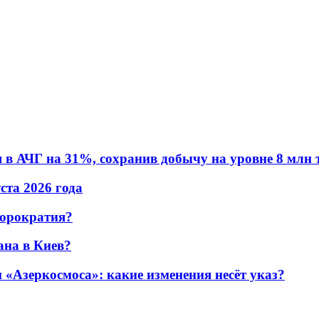
в АЧГ на 31%, сохранив добычу на уровне 8 млн 
уста 2026 года
бюрократия?
ана в Киев?
«Азеркосмоса»: какие изменения несёт указ?