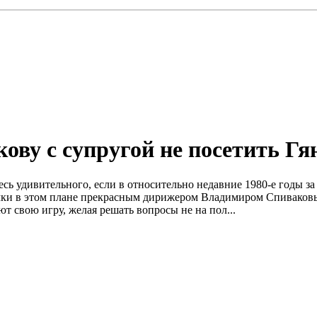
ву с супругой не посетить Гян
десь удивительного, если в относительно недавние 1980-е годы з
очки в этом плане прекрасным дирижером Владимиром Спиваковы
т свою игру, желая решать вопросы не на пол...