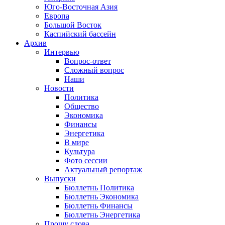
Юго-Восточная Азия
Европа
Большой Восток
Каспийский бассейн
Архив
Интервью
Вопрос-ответ
Сложный вопрос
Наши
Новости
Политика
Общество
Экономика
Финансы
Энергетика
В мире
Культура
Фото сессии
Актуальный репортаж
Выпуски
Бюллетнь Политика
Бюллетнь Экономика
Бюллетнь Финансы
Бюллетнь Энергетика
Прошу слова