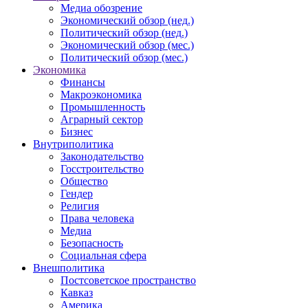
Медиа обозрение
Экономический обзор (нед.)
Политический обзор (нед.)
Экономический обзор (мес.)
Политический обзор (мес.)
Экономика
Финансы
Макроэкономика
Промышленность
Аграрный сектор
Бизнес
Внутриполитика
Законодательство
Госстроительство
Общество
Гендер
Религия
Права человека
Медиа
Безопасность
Социальная сфера
Внешполитика
Постсоветское пространство
Кавказ
Америка