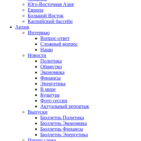
Юго-Восточная Азия
Европа
Большой Восток
Каспийский бассейн
Архив
Интервью
Вопрос-ответ
Сложный вопрос
Наши
Новости
Политика
Общество
Экономика
Финансы
Энергетика
В мире
Культура
Фото сессии
Актуальный репортаж
Выпуски
Бюллетнь Политика
Бюллетнь Экономика
Бюллетнь Финансы
Бюллетнь Энергетика
Прошу слова