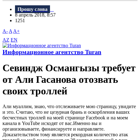
Прошу слова
8 апрель 2018, 8:57
1251
A-
A
A+
AZ
EN
Информационное агентство Turan
Севиндж Османгызы требует
от Али Гасанова отозвать
своих троллей
Али муаллим, знаю, что отслеживаете мою страницу, увидите
и это. Считаю, что не цезурная брань и оскорбления ваших
бесчестных троллей на моей странице Facebook и на моем
канала в YouTube исходят от вас.Именно вы и
организовываете, финансируете и направляете.
Доказательством тому является рекордная количество атак