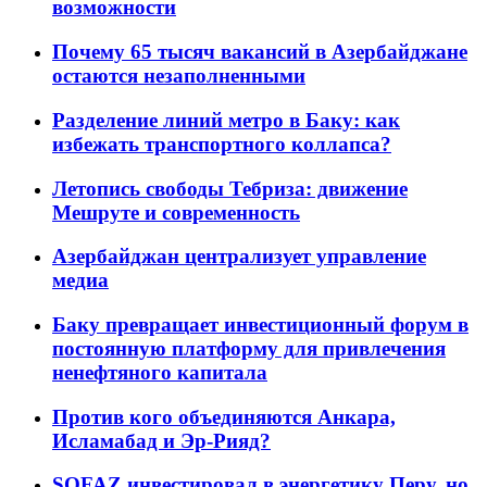
возможности
Почему 65 тысяч вакансий в Азербайджане
остаются незаполненными
Разделение линий метро в Баку: как
избежать транспортного коллапса?
Летопись свободы Тебриза: движение
Мешруте и современность
Азербайджан централизует управление
медиа
Баку превращает инвестиционный форум в
постоянную платформу для привлечения
ненефтяного капитала
Против кого объединяются Анкара,
Исламабад и Эр-Рияд?
SOFAZ инвестировал в энергетику Перу, но