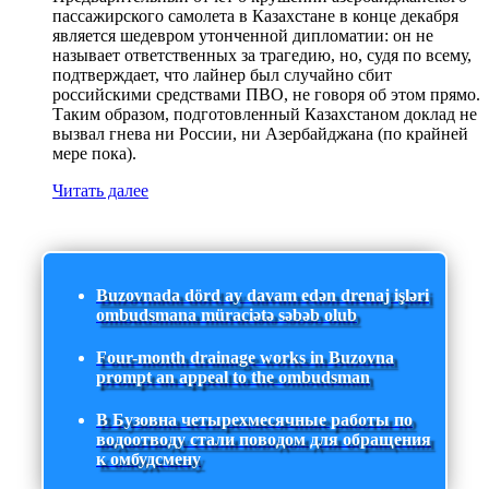
пассажирского самолета в Казахстане в конце декабря
является шедевром утонченной дипломатии: он не
называет ответственных за трагедию, но, судя по всему,
подтверждает, что лайнер был случайно сбит
российскими средствами ПВО, не говоря об этом прямо.
Таким образом, подготовленный Казахстаном доклад не
вызвал гнева ни России, ни Азербайджана (по крайней
мере пока).
Читать далее
Buzovnada dörd ay davam edən drenaj işləri
ombudsmana müraciətə səbəb olub
Four-month drainage works in Buzovna
prompt an appeal to the ombudsman
В Бузовна четырехмесячные работы по
водоотводу стали поводом для обращения
к омбудсмену