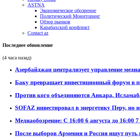
ASTNA
Экономическое обозрение
Политический Мониторинг
Обзор рынков
Карабахский конфликт
Contact az
Последнее обновление
(4 часа назад)
Азербайджан централизует управление меди
Баку превращает инвестиционный форум в п
Против кого объединяются Анкара, Исламаб
SOFAZ инвестировал в энергетику Перу, но 
Медиаобозрение: С 16:00 6 августа до 16:00 7
После выборов Армения и Россия ищут путь к