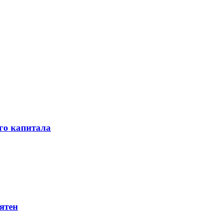
го капитала
ятен