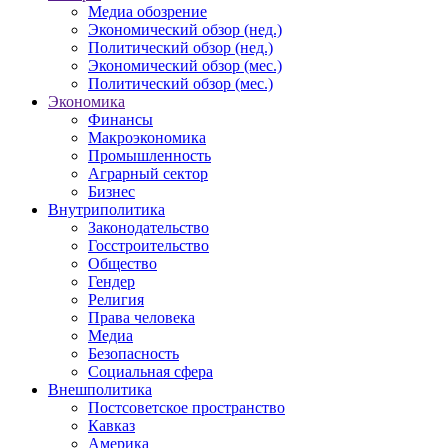
Медиа обозрение
Экономический обзор (нед.)
Политический обзор (нед.)
Экономический обзор (мес.)
Политический обзор (мес.)
Экономика
Финансы
Макроэкономика
Промышленность
Аграрный сектор
Бизнес
Внутриполитика
Законодательство
Госстроительство
Общество
Гендер
Религия
Права человека
Медиа
Безопасность
Социальная сфера
Внешполитика
Постсоветское пространство
Кавказ
Америка