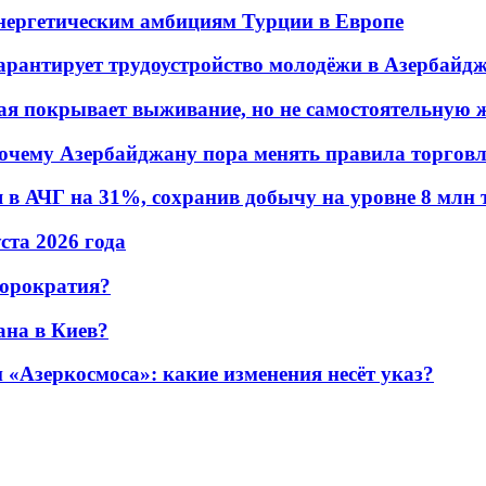
энергетическим амбициям Турции в Европе
гарантирует трудоустройство молодёжи в Азербайд
ая покрывает выживание, но не самостоятельную 
почему Азербайджану пора менять правила торгов
в АЧГ на 31%, сохранив добычу на уровне 8 млн 
уста 2026 года
бюрократия?
ана в Киев?
«Азеркосмоса»: какие изменения несёт указ?