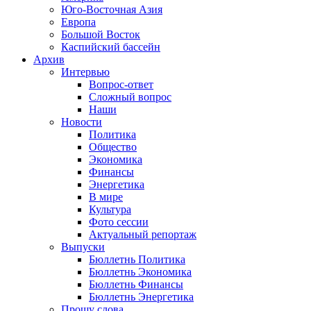
Юго-Восточная Азия
Европа
Большой Восток
Каспийский бассейн
Архив
Интервью
Вопрос-ответ
Сложный вопрос
Наши
Новости
Политика
Общество
Экономика
Финансы
Энергетика
В мире
Культура
Фото сессии
Актуальный репортаж
Выпуски
Бюллетнь Политика
Бюллетнь Экономика
Бюллетнь Финансы
Бюллетнь Энергетика
Прошу слова