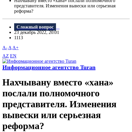
Нахчывану вместо «хана» послали полномочного
представителя. Изменения вывески или серьезная
реформа?
Сложный вопрос
23 декабрь 2022, 20:01
1113
A-
A
A+
AZ
EN
Информационное агентство Turan
Нахчывану вместо «хана»
послали полномочного
представителя. Изменения
вывески или серьезная
реформа?