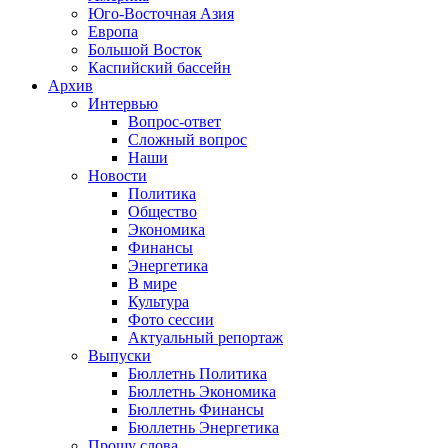
Юго-Восточная Азия
Европа
Большой Восток
Каспийский бассейн
Архив
Интервью
Вопрос-ответ
Сложный вопрос
Наши
Новости
Политика
Общество
Экономика
Финансы
Энергетика
В мире
Культура
Фото сессии
Актуальный репортаж
Выпуски
Бюллетнь Политика
Бюллетнь Экономика
Бюллетнь Финансы
Бюллетнь Энергетика
Прошу слова