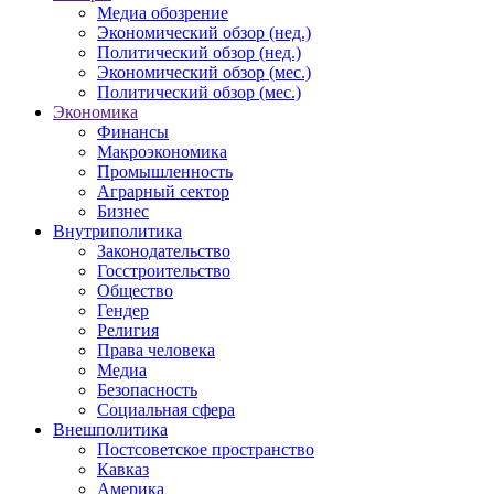
Медиа обозрение
Экономический обзор (нед.)
Политический обзор (нед.)
Экономический обзор (мес.)
Политический обзор (мес.)
Экономика
Финансы
Макроэкономика
Промышленность
Аграрный сектор
Бизнес
Внутриполитика
Законодательство
Госстроительство
Общество
Гендер
Религия
Права человека
Медиа
Безопасность
Социальная сфера
Внешполитика
Постсоветское пространство
Кавказ
Америка