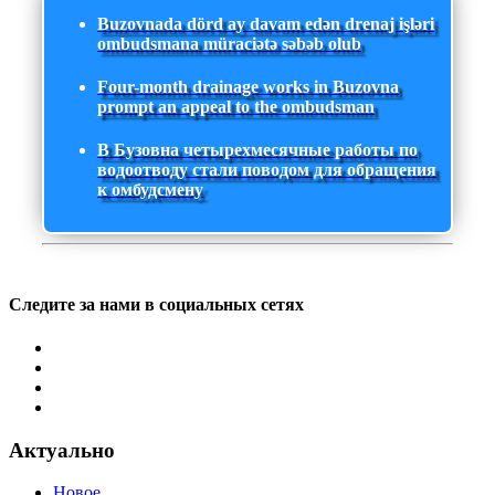
Buzovnada dörd ay davam edən drenaj işləri
ombudsmana müraciətə səbəb olub
Four-month drainage works in Buzovna
prompt an appeal to the ombudsman
В Бузовна четырехмесячные работы по
водоотводу стали поводом для обращения
к омбудсмену
Следите за нами в социальных сетях
Актуально
Новое