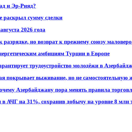
ад и Эр-Рияд?
не раскрыл сумму сделки
 августа 2026 года
 разрядке, но возврат к прежнему союзу маловеро
энергетическим амбициям Турции в Европе
гарантирует трудоустройство молодёжи в Азербайд
ая покрывает выживание, но не самостоятельную 
почему Азербайджану пора менять правила торгов
в АЧГ на 31%, сохранив добычу на уровне 8 млн 