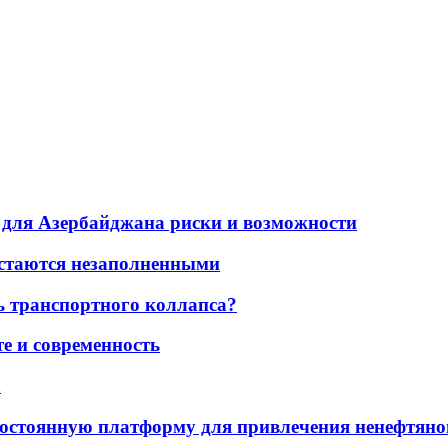
для Азербайджана риски и возможности
остаются незаполненными
ь транспортного коллапса?
е и современность
а
остоянную платформу для привлечения ненефтяно