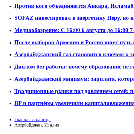
Против кого объединяются Анкара, Исламаб
SOFAZ инвестировал в энергетику Перу, но 
Медиаобозрение: С 16:00 6 августа до 16:00 7
После выборов Армения и Россия ищут путь к
Азербайджанский газ становится ключом к 
Диплом без работы: почему образование не 
Азербайджанский минимум: зарплата, котор
Традиционные рынки под давлением сетей: 
BP и партнёры увеличили капиталовложения 
Главная страница
Азербайджан, Италия