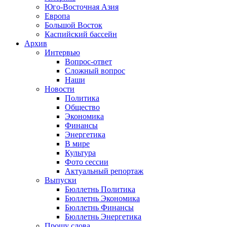
Юго-Восточная Азия
Европа
Большой Восток
Каспийский бассейн
Архив
Интервью
Вопрос-ответ
Сложный вопрос
Наши
Новости
Политика
Общество
Экономика
Финансы
Энергетика
В мире
Культура
Фото сессии
Актуальный репортаж
Выпуски
Бюллетнь Политика
Бюллетнь Экономика
Бюллетнь Финансы
Бюллетнь Энергетика
Прошу слова