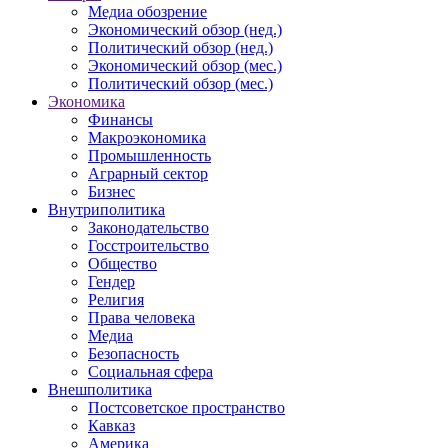
Медиа обозрение
Экономический обзор (нед.)
Политический обзор (нед.)
Экономический обзор (мес.)
Политический обзор (мес.)
Экономика
Финансы
Макроэкономика
Промышленность
Аграрный сектор
Бизнес
Внутриполитика
Законодательство
Госстроительство
Общество
Гендер
Религия
Права человека
Медиа
Безопасность
Социальная сфера
Внешполитика
Постсоветское пространство
Кавказ
Америка