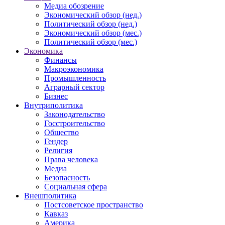
Медиа обозрение
Экономический обзор (нед.)
Политический обзор (нед.)
Экономический обзор (мес.)
Политический обзор (мес.)
Экономика
Финансы
Макроэкономика
Промышленность
Аграрный сектор
Бизнес
Внутриполитика
Законодательство
Госстроительство
Общество
Гендер
Религия
Права человека
Медиа
Безопасность
Социальная сфера
Внешполитика
Постсоветское пространство
Кавказ
Америка