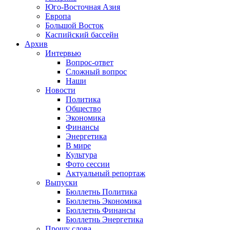
Юго-Восточная Азия
Европа
Большой Восток
Каспийский бассейн
Архив
Интервью
Вопрос-ответ
Сложный вопрос
Наши
Новости
Политика
Общество
Экономика
Финансы
Энергетика
В мире
Культура
Фото сессии
Актуальный репортаж
Выпуски
Бюллетнь Политика
Бюллетнь Экономика
Бюллетнь Финансы
Бюллетнь Энергетика
Прошу слова