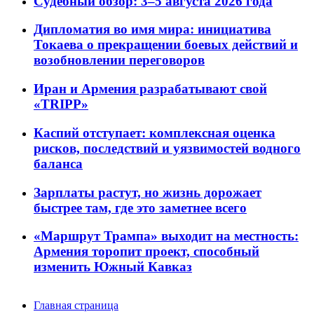
Судебный обзор: 3–5 августа 2026 года
Дипломатия во имя мира: инициатива
Токаева о прекращении боевых действий и
возобновлении переговоров
Иран и Армения разрабатывают свой
«TRIPP»
Каспий отступает: комплексная оценка
рисков, последствий и уязвимостей водного
баланса
Зарплаты растут, но жизнь дорожает
быстрее там, где это заметнее всего
«Маршрут Трампа» выходит на местность:
Армения торопит проект, способный
изменить Южный Кавказ
Главная страница