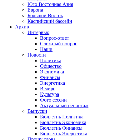
Юго-Восточная Азия
Европа
Большой Восток
Каспийский бассейн
Архив
Интервью
Вопрос-ответ
Сложный вопрос
Наши
Новости
Политика
Общество
Экономика
Финансы
Энергетика
В мире
Культура
Фото сессии
Актуальный репортаж
Выпуски
Бюллетнь Политика
Бюллетнь Экономика
Бюллетнь Финансы
Бюллетнь Энергетика
Прошу слова