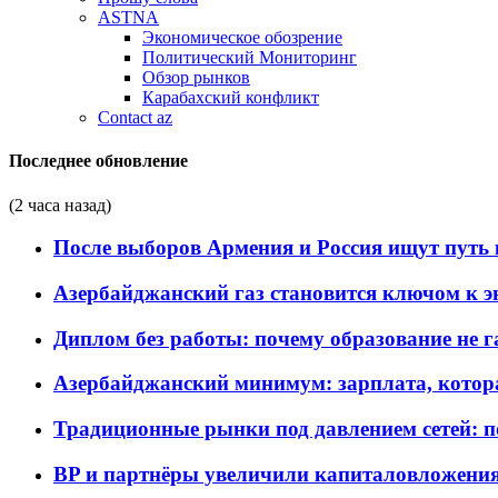
ASTNA
Экономическое обозрение
Политический Мониторинг
Обзор рынков
Карабахский конфликт
Contact az
Последнее обновление
(2 часа назад)
После выборов Армения и Россия ищут путь к
Азербайджанский газ становится ключом к 
Диплом без работы: почему образование не 
Азербайджанский минимум: зарплата, котор
Традиционные рынки под давлением сетей: 
BP и партнёры увеличили капиталовложения 