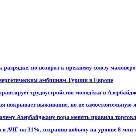
 разрядке, но возврат к прежнему союзу маловеро
энергетическим амбициям Турции в Европе
гарантирует трудоустройство молодёжи в Азербайд
ая покрывает выживание, но не самостоятельную 
почему Азербайджану пора менять правила торгов
в АЧГ на 31%, сохранив добычу на уровне 8 млн 