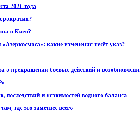
уста 2026 года
бюрократия?
ана в Киев?
«Азеркосмоса»: какие изменения несёт указ?
а о прекращении боевых действий и возобновлени
P»
в, последствий и уязвимостей водного баланса
ам, где это заметнее всего