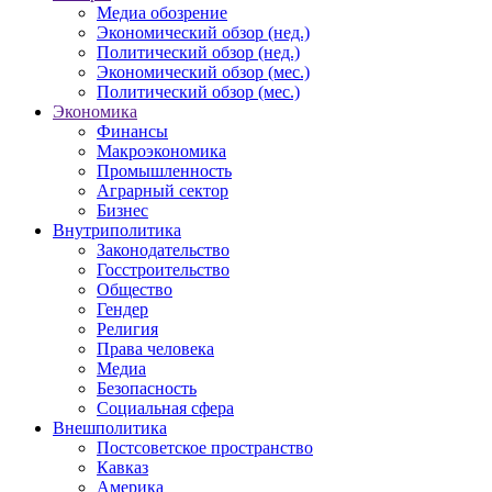
Медиа обозрение
Экономический обзор (нед.)
Политический обзор (нед.)
Экономический обзор (мес.)
Политический обзор (мес.)
Экономика
Финансы
Макроэкономика
Промышленность
Аграрный сектор
Бизнес
Внутриполитика
Законодательство
Госстроительство
Общество
Гендер
Религия
Права человека
Медиа
Безопасность
Социальная сфера
Внешполитика
Постсоветское пространство
Кавказ
Америка