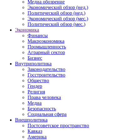
Медиа обозрение
Экономический обзор (нед.)
Политический обзор (нед.)
Экономический обзор (мес.)
Политический обзор (мес.)
Экономика
Финансы
Макроэкономика
Промышленность
Аграрный сектор
Бизнес
Внутриполитика
Законодательство
Госстроительство
Общество
Гендер
Религия
Права человека
Медиа
Безопасность
Социальная сфера
Внешполитика
Постсоветское пространство
Кавказ
Америка