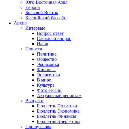
Юго-Восточная Азия
Европа
Большой Восток
Каспийский бассейн
Архив
Интервью
Вопрос-ответ
Сложный вопрос
Наши
Новости
Политика
Общество
Экономика
Финансы
Энергетика
В мире
Культура
Фото сессии
Актуальный репортаж
Выпуски
Бюллетнь Политика
Бюллетнь Экономика
Бюллетнь Финансы
Бюллетнь Энергетика
Прошу слова