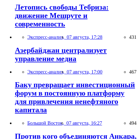
Летопись свободы Тебриза:
движение Мешруте и
современность
Экспресс-анализ,
07 августа, 17:28
431
Азербайджан централизует
управление медиа
Экспресс-анализ,
07 августа, 17:00
467
Баку превращает инвестиционный
форум в постоянную платформу
для привлечения ненефтяного
капитала
Большой Восток,
07 августа, 16:27
494
Против кого объединяются Анкара,