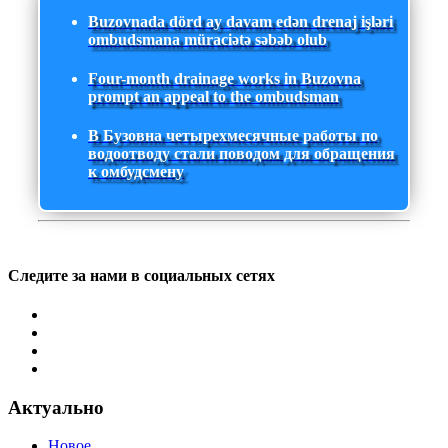
Buzovnada dörd ay davam edən drenaj işləri
ombudsmana müraciətə səbəb olub
Four-month drainage works in Buzovna
prompt an appeal to the ombudsman
В Бузовна четырехмесячные работы по
водоотводу стали поводом для обращения
к омбудсмену
Следите за нами в социальных сетях
Актуально
Новое