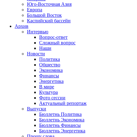
Юго-Восточная Азия
Европа
Большой Восток
Каспийский бассейн
Архив
Интервью
Вопрос-ответ
Сложный вопрос
Наши
Новости
Политика
Общество
Экономика
Финансы
Энергетика
В мире
Культура
Фото сессии
Актуальный репортаж
Выпуски
Бюллетнь Политика
Бюллетнь Экономика
Бюллетнь Финансы
Бюллетнь Энергетика
Прошу слова