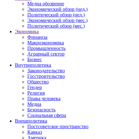
Медиа обозрение
Экономический обзор (нед.)
Политический обзор (нед.)
Экономический обзор (мес.)
Политический обзор (мес.)
Экономика
Финансы
Макроэкономика
Промышленность
Аграрный сектор
Бизнес
Внутриполитика
Законодательство
Госстроительство
Общество
Гендер
Религия
Права человека
Медиа
Безопасность
Социальная сфера
Внешполитика
Постсоветское пространство
Кавказ
Америка