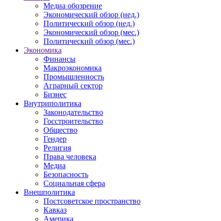
Медиа обозрение
Экономический обзор (нед.)
Политический обзор (нед.)
Экономический обзор (мес.)
Политический обзор (мес.)
Экономика
Финансы
Макроэкономика
Промышленность
Аграрный сектор
Бизнес
Внутриполитика
Законодательство
Госстроительство
Общество
Гендер
Религия
Права человека
Медиа
Безопасность
Социальная сфера
Внешполитика
Постсоветское пространство
Кавказ
Америка