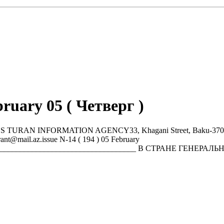
bruary 05 ( Четверг )
FORMATION AGENCY33, Khagani Street, Baku-370000, Azerbai
ant@mail.az.issue N-14 ( 194 ) 05 February
_______________________________________ В СТРАНЕ ГЕH