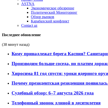
ASTNA
Экономическое обозрение
Политический Мониторинг
Обзор рынков
Карабахский конфликт
Contact az
Последнее обновление
(38 минут назад)
Кому принадлежат берега Каспия? Санитарно-
Производим больше соседа, но платим дороже
Хиросима 81 год спустя: уроки ядерного ору
Почему президентская резиденция появилась 
Судебный обзор: 6–7 августа 2026 года
Телефонный звонок длиной в десятилетия