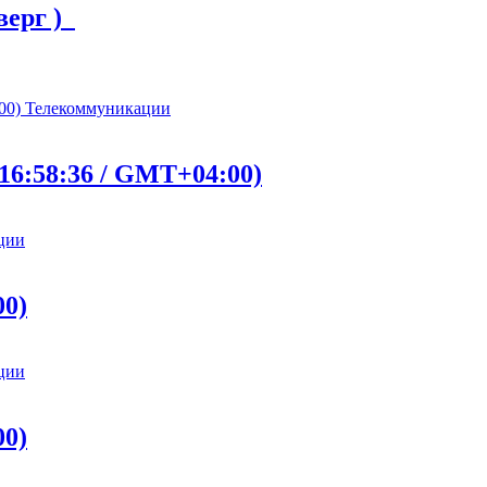
тверг )
Телекоммуникации
16:58:36 / GMT+04:00)
ции
00)
ции
00)