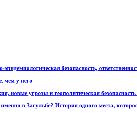
эпидемиологическая безопасность, ответственност
, чем у него
жия, новые угрозы и геополитическая безопасност
именно в Загульбе? История одного места, которо