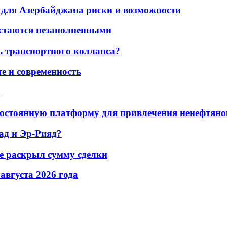
для Азербайджана риски и возможности
остаются незаполненными
ь транспортного коллапса?
е и современность
а
остоянную платформу для привлечения ненефтяно
ад и Эр-Рияд?
не раскрыл сумму сделки
 августа 2026 года