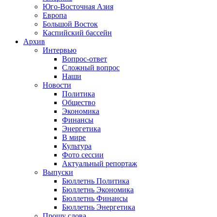
Юго-Восточная Азия
Европа
Большой Восток
Каспийский бассейн
Архив
Интервью
Вопрос-ответ
Сложный вопрос
Наши
Новости
Политика
Общество
Экономика
Финансы
Энергетика
В мире
Культура
Фото сессии
Актуальный репортаж
Выпуски
Бюллетнь Политика
Бюллетнь Экономика
Бюллетнь Финансы
Бюллетнь Энергетика
Прошу слова