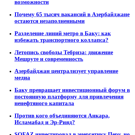
возможности
Почему 65 тысяч вакансий в Азербайджане
остаются незаполненными
Разделение линий метро в Баку: как
избежать транспортного коллапса?
Летопись свободы Тебриза: движение
Мешруте и современность
Азербайджан централизует управление
медиа
Баку превращает инвестиционный форум в
постоянную платформу для привлечения
ненефтяного капитала
Против кого объединяются Анкара,
Исламабад и Эр-Рияд?
SOFAZ инвестировал в энергетику Перу, но