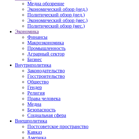
Медиа обозрение
Экономический обзор (нед.)
Политический обзор (нед.)
Экономический обзор (мес.)
Политический обзор (мес.)
Экономика
Финансы
Макроэкономика
Промышленность
Аграрный сектор
Бизнес
Внутриполитика
Законодательство
Госстроительство
Общество
Гендер
Религия
Права человека
Медиа
Безопасность
Социальная сфера
Внешполитика
Постсоветское пространство
Кавказ
Америка