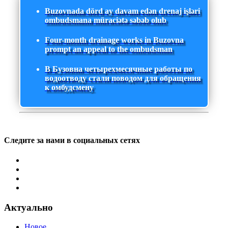
Buzovnada dörd ay davam edən drenaj işləri
ombudsmana müraciətə səbəb olub
Four-month drainage works in Buzovna
prompt an appeal to the ombudsman
В Бузовна четырехмесячные работы по
водоотводу стали поводом для обращения
к омбудсмену
Следите за нами в социальных сетях
Актуально
Новое