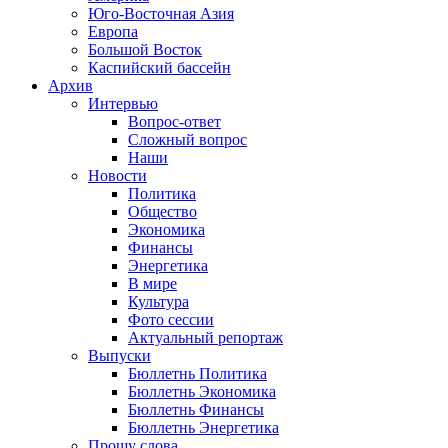
Юго-Восточная Азия
Европа
Большой Восток
Каспийский бассейн
Архив
Интервью
Вопрос-ответ
Сложный вопрос
Наши
Новости
Политика
Общество
Экономика
Финансы
Энергетика
В мире
Культура
Фото сессии
Актуальный репортаж
Выпуски
Бюллетнь Политика
Бюллетнь Экономика
Бюллетнь Финансы
Бюллетнь Энергетика
Прошу слова