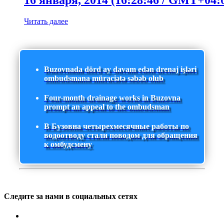
16 января, 2014 (16:28:46 / GMT+04:
Читать далее
Buzovnada dörd ay davam edən drenaj işləri
ombudsmana müraciətə səbəb olub
Four-month drainage works in Buzovna
prompt an appeal to the ombudsman
В Бузовна четырехмесячные работы по
водоотводу стали поводом для обращения
к омбудсмену
Следите за нами в социальных сетях