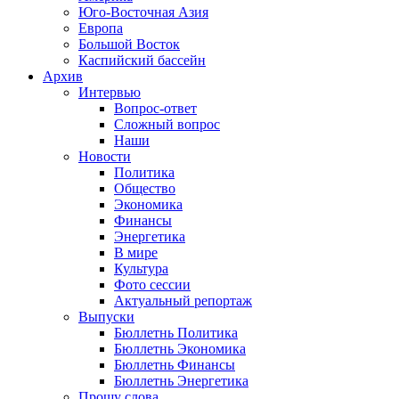
Юго-Восточная Азия
Европа
Большой Восток
Каспийский бассейн
Архив
Интервью
Вопрос-ответ
Сложный вопрос
Наши
Новости
Политика
Общество
Экономика
Финансы
Энергетика
В мире
Культура
Фото сессии
Актуальный репортаж
Выпуски
Бюллетнь Политика
Бюллетнь Экономика
Бюллетнь Финансы
Бюллетнь Энергетика
Прошу слова