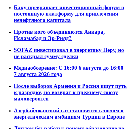
Баку превращает инвестиционный форум в
постоянную платформу для привлечения
ненефтяного капитала
Против кого объединяются Анкара,
Исламабад и Эр-Рияд?
SOFAZ инвестировал в энергетику Перу, но
не раскрыл сумму сделки
Медиаобозрение: С 16:00 6 августа до 16:00
7 августа 2026 года
После выборов Армения и Россия ищут путь
к разрядке, но возврат к прежнему союзу
маловероятен
Азербайджанский газ становится ключом к
энергетическим амбициям Турции в Европе
Диплом без работы: почему образование не