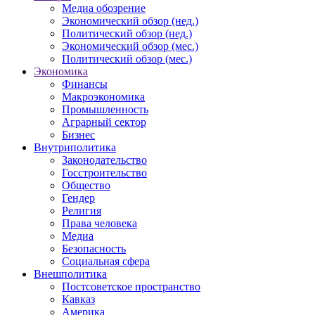
Медиа обозрение
Экономический обзор (нед.)
Политический обзор (нед.)
Экономический обзор (мес.)
Политический обзор (мес.)
Экономика
Финансы
Макроэкономика
Промышленность
Аграрный сектор
Бизнес
Внутриполитика
Законодательство
Госстроительство
Общество
Гендер
Религия
Права человека
Медиа
Безопасность
Социальная сфера
Внешполитика
Постсоветское пространство
Кавказ
Америка