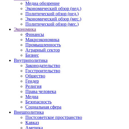
Медиа обозрение
Экономический обзор (нед.)
Политический обзор (нед.)
Экономический обзор (мес.)
Политический обзор (мес.)
Экономика
Финансы
Макроэкономика
Промышленность
Аграрный сектор
Бизнес
Внутриполитика
Законодательство
Госстроительство
Общество
Гендер
Религия
Права человека
Медиа
Безопасность
Социальная сфера
Внешполитика
Постсоветское пространство
Кавказ
Америка