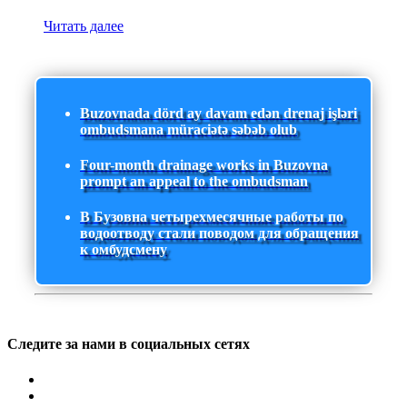
Читать далее
Buzovnada dörd ay davam edən drenaj işləri
ombudsmana müraciətə səbəb olub
Four-month drainage works in Buzovna
prompt an appeal to the ombudsman
В Бузовна четырехмесячные работы по
водоотводу стали поводом для обращения
к омбудсмену
Следите за нами в социальных сетях