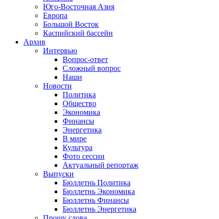
Юго-Восточная Азия
Европа
Большой Восток
Каспийский бассейн
Архив
Интервью
Вопрос-ответ
Сложный вопрос
Наши
Новости
Политика
Общество
Экономика
Финансы
Энергетика
В мире
Культура
Фото сессии
Актуальный репортаж
Выпуски
Бюллетнь Политика
Бюллетнь Экономика
Бюллетнь Финансы
Бюллетнь Энергетика
Прошу слова