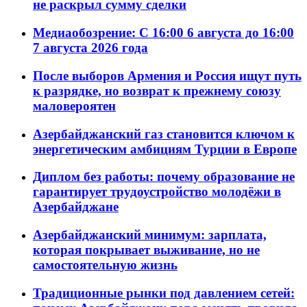
не раскрыл сумму сделки
Медиаобозрение: С 16:00 6 августа до 16:00
7 августа 2026 года
После выборов Армения и Россия ищут путь
к разрядке, но возврат к прежнему союзу
маловероятен
Азербайджанский газ становится ключом к
энергетическим амбициям Турции в Европе
Диплом без работы: почему образование не
гарантирует трудоустройство молодёжи в
Азербайджане
Азербайджанский минимум: зарплата,
которая покрывает выживание, но не
самостоятельную жизнь
Традиционные рынки под давлением сетей: