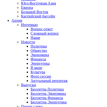
Юго-Восточная Азия
Европа
Большой Восток
Каспийский бассейн
Архив
Интервью
Вопрос-ответ
Сложный вопрос
Наши
Новости
Политика
Общество
Экономика
Финансы
Энергетика
В мире
Культура
Фото сессии
Актуальный репортаж
Выпуски
Бюллетнь Политика
Бюллетнь Экономика
Бюллетнь Финансы
Бюллетнь Энергетика
Прошу слова