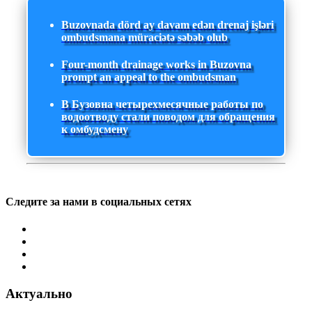
Buzovnada dörd ay davam edən drenaj işləri
ombudsmana müraciətə səbəb olub
Four-month drainage works in Buzovna
prompt an appeal to the ombudsman
В Бузовна четырехмесячные работы по
водоотводу стали поводом для обращения
к омбудсмену
Следите за нами в социальных сетях
Актуально