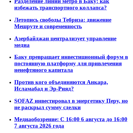
Разделение линий метро в Баку: как
избежать транспортного коллапса?
Летопись свободы Тебриза: движение
Мешруте и современность
Азербайджан централизует управление
медиа
Баку превращает инвестиционный форум в
постоянную платформу для привлечения
ненефтяного капитала
Против кого объединяются Анкара,
Исламабад и Эр-Рияд?
SOFAZ инвестировал в энергетику Перу, но
не раскрыл сумму сделки
Медиаобозрение: С 16:00 6 августа до 16:00
7 августа 2026 года