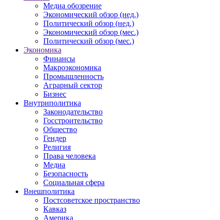
Медиа обозрение
Экономический обзор (нед.)
Политический обзор (нед.)
Экономический обзор (мес.)
Политический обзор (мес.)
Экономика
Финансы
Макроэкономика
Промышленность
Аграрный сектор
Бизнес
Внутриполитика
Законодательство
Госстроительство
Общество
Гендер
Религия
Права человека
Медиа
Безопасность
Социальная сфера
Внешполитика
Постсоветское пространство
Кавказ
Америка