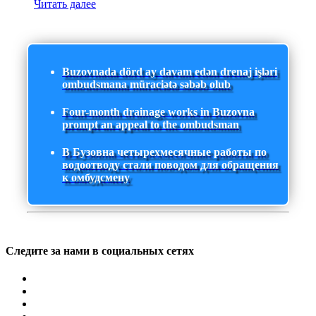
Читать далее
Buzovnada dörd ay davam edən drenaj işləri
ombudsmana müraciətə səbəb olub
Four-month drainage works in Buzovna
prompt an appeal to the ombudsman
В Бузовна четырехмесячные работы по
водоотводу стали поводом для обращения
к омбудсмену
Следите за нами в социальных сетях