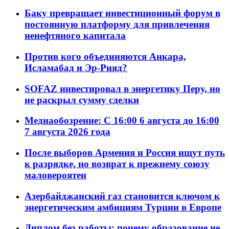
Баку превращает инвестиционный форум в
постоянную платформу для привлечения
ненефтяного капитала
Против кого объединяются Анкара,
Исламабад и Эр-Рияд?
SOFAZ инвестировал в энергетику Перу, но
не раскрыл сумму сделки
Медиаобозрение: С 16:00 6 августа до 16:00
7 августа 2026 года
После выборов Армения и Россия ищут путь
к разрядке, но возврат к прежнему союзу
маловероятен
Азербайджанский газ становится ключом к
энергетическим амбициям Турции в Европе
Диплом без работы: почему образование не