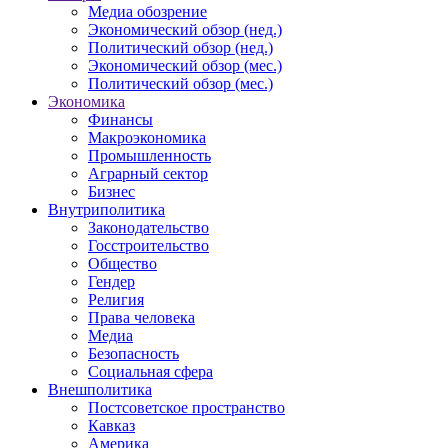
Медиа обозрение
Экономический обзор (нед.)
Политический обзор (нед.)
Экономический обзор (мес.)
Политический обзор (мес.)
Экономика
Финансы
Макроэкономика
Промышленность
Аграрный сектор
Бизнес
Внутриполитика
Законодательство
Госстроительство
Общество
Гендер
Религия
Права человека
Медиа
Безопасность
Социальная сфера
Внешполитика
Постсоветское пространство
Кавказ
Америка