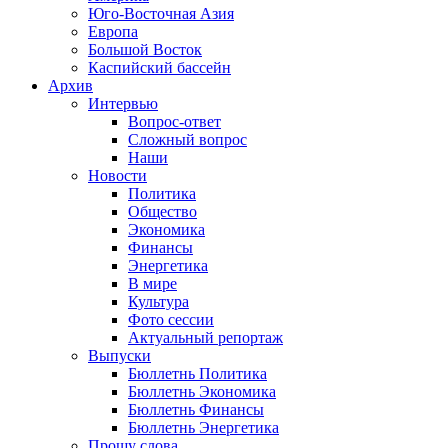
Юго-Восточная Азия
Европа
Большой Восток
Каспийский бассейн
Архив
Интервью
Вопрос-ответ
Сложный вопрос
Наши
Новости
Политика
Общество
Экономика
Финансы
Энергетика
В мире
Культура
Фото сессии
Актуальный репортаж
Выпуски
Бюллетнь Политика
Бюллетнь Экономика
Бюллетнь Финансы
Бюллетнь Энергетика
Прошу слова