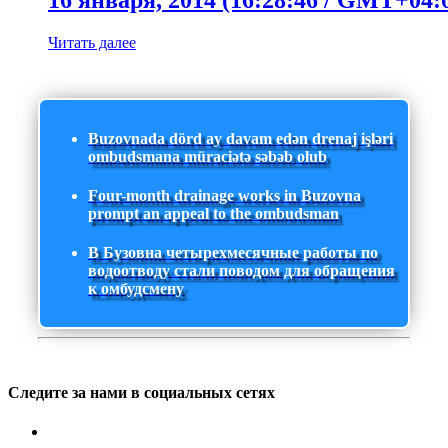
16 января, 2014 (16:28:46 / GMT+04:
Читать далее
Buzovnada dörd ay davam edən drenaj işləri
ombudsmana müraciətə səbəb olub
Four-month drainage works in Buzovna
prompt an appeal to the ombudsman
В Бузовна четырехмесячные работы по
водоотводу стали поводом для обращения
к омбудсмену
Следите за нами в социальных сетях