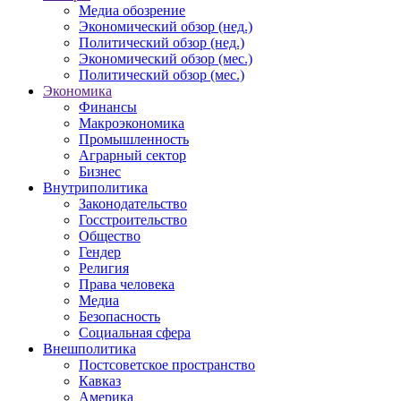
Медиа обозрение
Экономический обзор (нед.)
Политический обзор (нед.)
Экономический обзор (мес.)
Политический обзор (мес.)
Экономика
Финансы
Макроэкономика
Промышленность
Аграрный сектор
Бизнес
Внутриполитика
Законодательство
Госстроительство
Общество
Гендер
Религия
Права человека
Медиа
Безопасность
Социальная сфера
Внешполитика
Постсоветское пространство
Кавказ
Америка