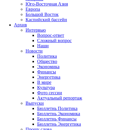
Юго-Восточная Азия
Европа
Большой Восток
Каспийский бассейн
Архив
Интервью
Вопрос-ответ
Сложный вопрос
Наши
Новости
Политика
Общество
Экономика
Финансы
Энергетика
В мире
Культура
Фото сессии
Актуальный репортаж
Выпуски
Бюллетнь Политика
Бюллетнь Экономика
Бюллетнь Финансы
Бюллетнь Энергетика
Прошу слова