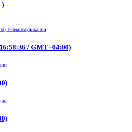
г )
Телекоммуникации
16:58:36 / GMT+04:00)
ции
00)
ции
00)