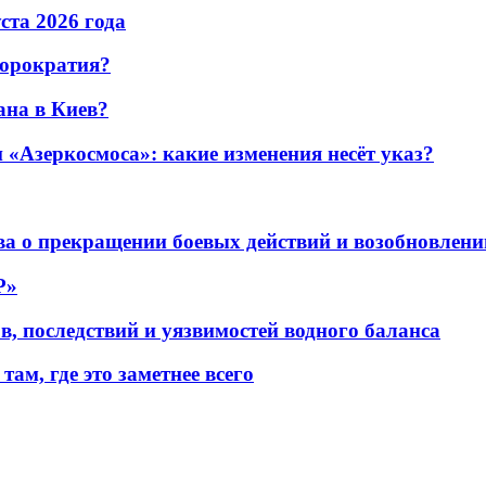
уста 2026 года
бюрократия?
ана в Киев?
«Азеркосмоса»: какие изменения несёт указ?
а о прекращении боевых действий и возобновлени
P»
в, последствий и уязвимостей водного баланса
ам, где это заметнее всего