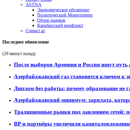
ASTNA
Экономическое обозрение
Политический Мониторинг
Обзор рынков
Карабахский конфликт
Contact az
Последнее обновление
(29 минут назад)
После выборов Армения и Россия ищут путь к
Азербайджанский газ становится ключом к 
Диплом без работы: почему образование не 
Азербайджанский минимум: зарплата, котор
Традиционные рынки под давлением сетей: 
BP и партнёры увеличили капиталовложения 