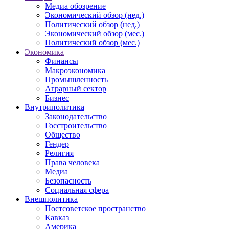
Медиа обозрение
Экономический обзор (нед.)
Политический обзор (нед.)
Экономический обзор (мес.)
Политический обзор (мес.)
Экономика
Финансы
Макроэкономика
Промышленность
Аграрный сектор
Бизнес
Внутриполитика
Законодательство
Госстроительство
Общество
Гендер
Религия
Права человека
Медиа
Безопасность
Социальная сфера
Внешполитика
Постсоветское пространство
Кавказ
Америка