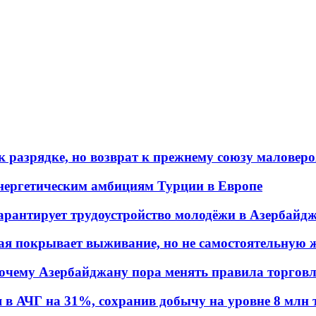
 разрядке, но возврат к прежнему союзу маловеро
энергетическим амбициям Турции в Европе
гарантирует трудоустройство молодёжи в Азербайд
ая покрывает выживание, но не самостоятельную 
почему Азербайджану пора менять правила торгов
в АЧГ на 31%, сохранив добычу на уровне 8 млн 