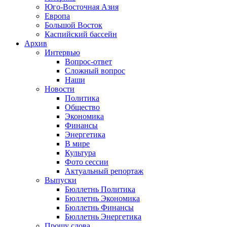
Юго-Восточная Азия
Европа
Большой Восток
Каспийский бассейн
Архив
Интервью
Вопрос-ответ
Сложный вопрос
Наши
Новости
Политика
Общество
Экономика
Финансы
Энергетика
В мире
Культура
Фото сессии
Актуальный репортаж
Выпуски
Бюллетнь Политика
Бюллетнь Экономика
Бюллетнь Финансы
Бюллетнь Энергетика
Прошу слова