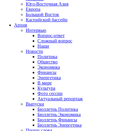
Юго-Восточная Азия
Европа
Большой Восток
Каспийский бассейн
Архив
Интервью
Вопрос-ответ
Сложный вопрос
Наши
Новости
Политика
Общество
Экономика
Финансы
Энергетика
В мире
Культура
Фото сессии
Актуальный репортаж
Выпуски
Бюллетнь Политика
Бюллетнь Экономика
Бюллетнь Финансы
Бюллетнь Энергетика
Прошу слова