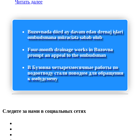
Читать далее
Buzovnada dörd ay davam edən drenaj işləri
ombudsmana müraciətə səbəb olub
Four-month drainage works in Buzovna
prompt an appeal to the ombudsman
В Бузовна четырехмесячные работы по
водоотводу стали поводом для обращения
к омбудсмену
Следите за нами в социальных сетях