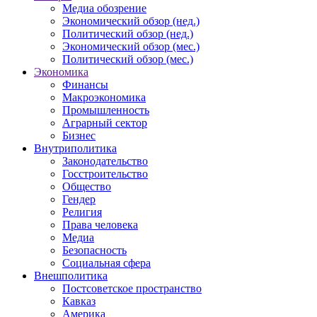
Медиа обозрение
Экономический обзор (нед.)
Политический обзор (нед.)
Экономический обзор (мес.)
Политический обзор (мес.)
Экономика
Финансы
Макроэкономика
Промышленность
Аграрный сектор
Бизнес
Внутриполитика
Законодательство
Госстроительство
Общество
Гендер
Религия
Права человека
Медиа
Безопасность
Социальная сфера
Внешполитика
Постсоветское пространство
Кавказ
Америка