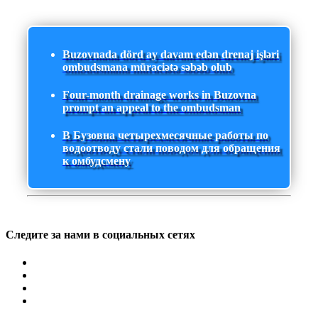
Buzovnada dörd ay davam edən drenaj işləri
ombudsmana müraciətə səbəb olub
Four-month drainage works in Buzovna
prompt an appeal to the ombudsman
В Бузовна четырехмесячные работы по
водоотводу стали поводом для обращения
к омбудсмену
Следите за нами в социальных сетях