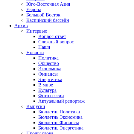
Юго-Восточная Азия
Европа
Большой Восток
Каспийский бассейн
Архив
Интервью
Вопрос-ответ
Сложный вопрос
Наши
Новости
Политика
Общество
Экономика
Финансы
Энергетика
В мире
Культура
Фото сессии
Актуальный репортаж
Выпуски
Бюллетнь Политика
Бюллетнь Экономика
Бюллетнь Финансы
Бюллетнь Энергетика
Прошу слова