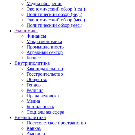
Медиа обозрение
Экономический обзор (нед.)
Политический обзор (нед.)
Экономический обзор (мес.)
Политический обзор (мес.)
Экономика
Финансы
Макроэкономика
Промышленность
Аграрный сектор
Бизнес
Внутриполитика
Законодательство
Госстроительство
Общество
Гендер
Религия
Права человека
Медиа
Безопасность
Социальная сфера
Внешполитика
Постсоветское пространство
Кавказ
Америка