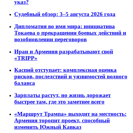
указ?
Судебный обзор: 3–5 августа 2026 года
Дипломатия во имя мира: инициатива
Токаева о прекращении боевых действий и
возобновлении переговоров
Иран и Армения разрабатывают свой
«TRIPP»
Каспий отступает: комплексная оценка
рисков, последствий и уязвимостей водного
баланса
Зарплаты растут, но жизнь дорожает
быстрее там, где это заметнее всего
«Маршрут Трампа» выходит на местность:
Армения торопит проект, способный
изменить Южный Кавказ