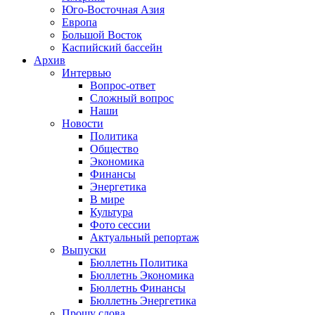
Юго-Восточная Азия
Европа
Большой Восток
Каспийский бассейн
Архив
Интервью
Вопрос-ответ
Сложный вопрос
Наши
Новости
Политика
Общество
Экономика
Финансы
Энергетика
В мире
Культура
Фото сессии
Актуальный репортаж
Выпуски
Бюллетнь Политика
Бюллетнь Экономика
Бюллетнь Финансы
Бюллетнь Энергетика
Прошу слова