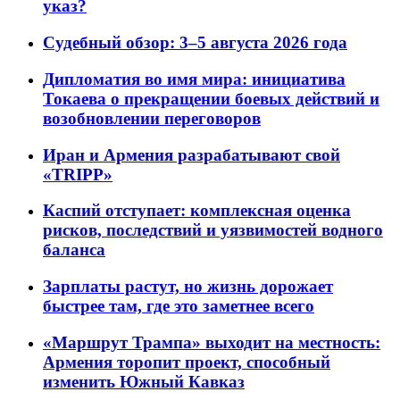
указ?
Судебный обзор: 3–5 августа 2026 года
Дипломатия во имя мира: инициатива
Токаева о прекращении боевых действий и
возобновлении переговоров
Иран и Армения разрабатывают свой
«TRIPP»
Каспий отступает: комплексная оценка
рисков, последствий и уязвимостей водного
баланса
Зарплаты растут, но жизнь дорожает
быстрее там, где это заметнее всего
«Маршрут Трампа» выходит на местность:
Армения торопит проект, способный
изменить Южный Кавказ