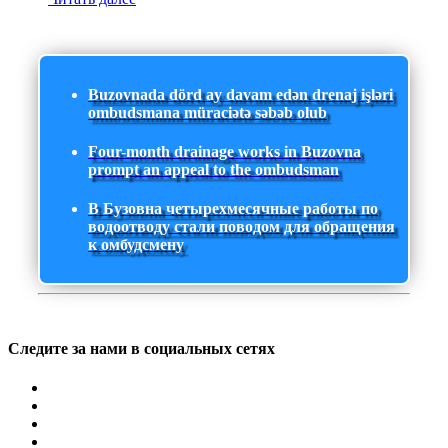
Buzovnada dörd ay davam edən drenaj işləri
ombudsmana müraciətə səbəb olub
Four-month drainage works in Buzovna
prompt an appeal to the ombudsman
В Бузовна четырехмесячные работы по
водоотводу стали поводом для обращения
к омбудсмену
Следите за нами в социальных сетях