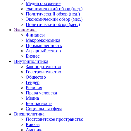
Медиа обозрение
Экономический обзор (нед.)
Политический обзор (нед.)
Экономический обзор (мес.)
Политический обзор (мес.)
Экономика
Финансы
Макроэкономика
Промышленность
Аграрный сектор
Бизнес
Внутриполитика
Законодательство
Госстроительство
Общество
Гендер
Религия
Права человека
Медиа
Безопасность
Социальная сфера
Внешполитика
Постсоветское пространство
Кавказ
Америка