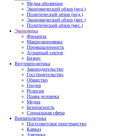
Медиа обозрение
Экономический обзор (нед.)
Политический обзор (нед.)
Экономический обзор (мес.)
Политический обзор (мес.)
Экономика
Финансы
Макроэкономика
Промышленность
Аграрный сектор
Бизнес
Внутриполитика
Законодательство
Госстроительство
Общество
Гендер
Религия
Права человека
Медиа
Безопасность
Социальная сфера
Внешполитика
Постсоветское пространство
Кавказ
Америка