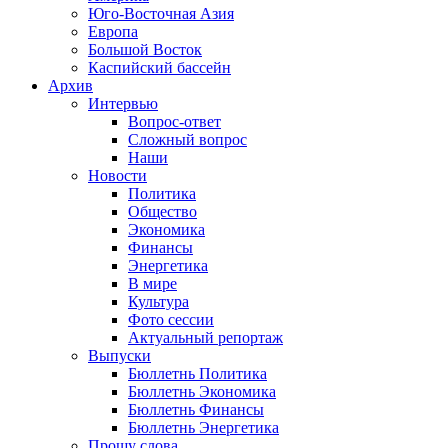
Юго-Восточная Азия
Европа
Большой Восток
Каспийский бассейн
Архив
Интервью
Вопрос-ответ
Сложный вопрос
Наши
Новости
Политика
Общество
Экономика
Финансы
Энергетика
В мире
Культура
Фото сессии
Актуальный репортаж
Выпуски
Бюллетнь Политика
Бюллетнь Экономика
Бюллетнь Финансы
Бюллетнь Энергетика
Прошу слова