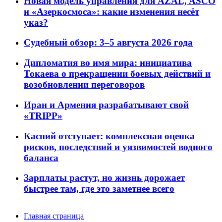
Новая модель управления для AZAL, ASCO
и «Азеркосмоса»: какие изменения несёт
указ?
Судебный обзор: 3–5 августа 2026 года
Дипломатия во имя мира: инициатива
Токаева о прекращении боевых действий и
возобновлении переговоров
Иран и Армения разрабатывают свой
«TRIPP»
Каспий отступает: комплексная оценка
рисков, последствий и уязвимостей водного
баланса
Зарплаты растут, но жизнь дорожает
быстрее там, где это заметнее всего
Главная страница