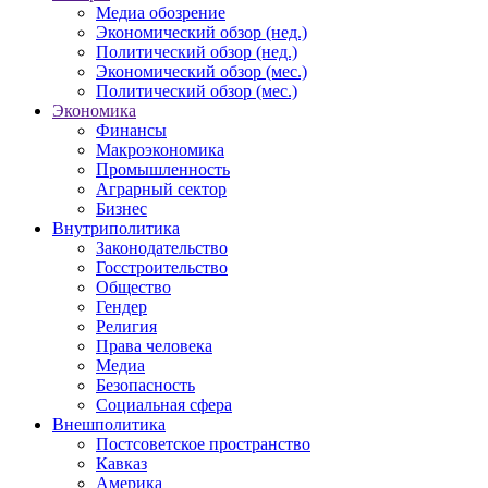
Медиа обозрение
Экономический обзор (нед.)
Политический обзор (нед.)
Экономический обзор (мес.)
Политический обзор (мес.)
Экономика
Финансы
Макроэкономика
Промышленность
Аграрный сектор
Бизнес
Внутриполитика
Законодательство
Госстроительство
Общество
Гендер
Религия
Права человека
Медиа
Безопасность
Социальная сфера
Внешполитика
Постсоветское пространство
Кавказ
Америка