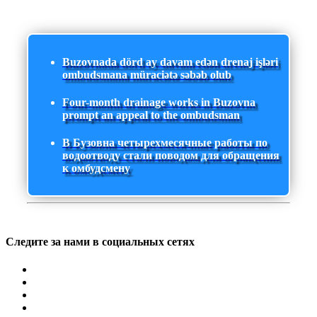
Buzovnada dörd ay davam edən drenaj işləri
ombudsmana müraciətə səbəb olub
Four-month drainage works in Buzovna
prompt an appeal to the ombudsman
В Бузовна четырехмесячные работы по
водоотводу стали поводом для обращения
к омбудсмену
Следите за нами в социальных сетях