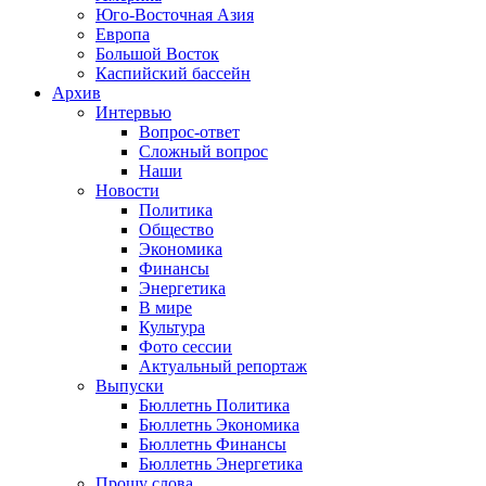
Юго-Восточная Азия
Европа
Большой Восток
Каспийский бассейн
Архив
Интервью
Вопрос-ответ
Сложный вопрос
Наши
Новости
Политика
Общество
Экономика
Финансы
Энергетика
В мире
Культура
Фото сессии
Актуальный репортаж
Выпуски
Бюллетнь Политика
Бюллетнь Экономика
Бюллетнь Финансы
Бюллетнь Энергетика
Прошу слова