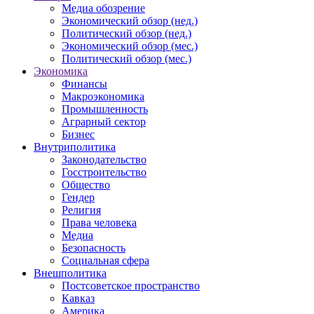
Медиа обозрение
Экономический обзор (нед.)
Политический обзор (нед.)
Экономический обзор (мес.)
Политический обзор (мес.)
Экономика
Финансы
Макроэкономика
Промышленность
Аграрный сектор
Бизнес
Внутриполитика
Законодательство
Госстроительство
Общество
Гендер
Религия
Права человека
Медиа
Безопасность
Социальная сфера
Внешполитика
Постсоветское пространство
Кавказ
Америка