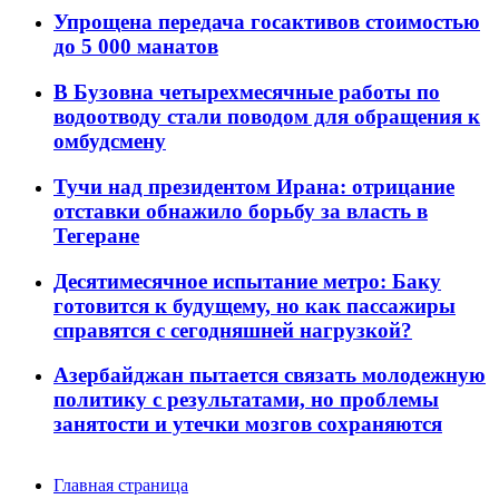
Упрощена передача госактивов стоимостью
до 5 000 манатов
В Бузовна четырехмесячные работы по
водоотводу стали поводом для обращения к
омбудсмену
Тучи над президентом Ирана: отрицание
отставки обнажило борьбу за власть в
Тегеране
Десятимесячное испытание метро: Баку
готовится к будущему, но как пассажиры
справятся с сегодняшней нагрузкой?
Азербайджан пытается связать молодежную
политику с результатами, но проблемы
занятости и утечки мозгов сохраняются
Главная страница