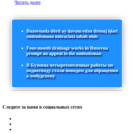
Читать далее
Buzovnada dörd ay davam edən drenaj işləri
ombudsmana müraciətə səbəb olub
Four-month drainage works in Buzovna
prompt an appeal to the ombudsman
В Бузовна четырехмесячные работы по
водоотводу стали поводом для обращения
к омбудсмену
Следите за нами в социальных сетях