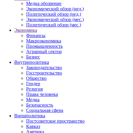
Медиа обозрение
Экономический обзор (нед.)
Политический обзор (нед.)
Экономический обзор (мес.)
Политический обзор (мес.)
Экономика
Финансы
Макроэкономика
Промышленность
Аграрный сектор
Бизнес
Внутриполитика
Законодательство
Госстроительство
Общество
Гендер
Религия
Права человека
Медиа
Безопасность
Социальная сфера
Внешполитика
Постсоветское пространство
Кавказ
Америка