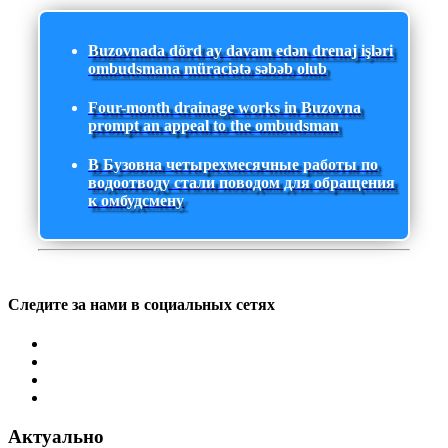
Buzovnada dörd ay davam edən drenaj işləri
ombudsmana müraciətə səbəb olub
Four-month drainage works in Buzovna
prompt an appeal to the ombudsman
В Бузовна четырехмесячные работы по
водоотводу стали поводом для обращения
к омбудсмену
Следите за нами в социальных сетях
Актуально