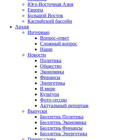
Юго-Восточная Азия
Европа
Большой Восток
Каспийский бассейн
Архив
Интервью
Вопрос-ответ
Сложный вопрос
Наши
Новости
Политика
Общество
Экономика
Финансы
Энергетика
В мире
Культура
Фото сессии
Актуальный репортаж
Выпуски
Бюллетнь Политика
Бюллетнь Экономика
Бюллетнь Финансы
Бюллетнь Энергетика
Прошу слова