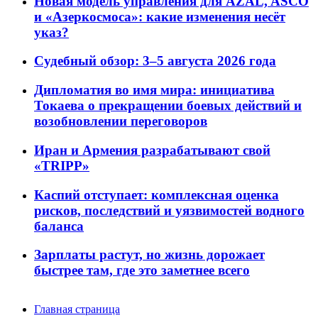
Новая модель управления для AZAL, ASCO
и «Азеркосмоса»: какие изменения несёт
указ?
Судебный обзор: 3–5 августа 2026 года
Дипломатия во имя мира: инициатива
Токаева о прекращении боевых действий и
возобновлении переговоров
Иран и Армения разрабатывают свой
«TRIPP»
Каспий отступает: комплексная оценка
рисков, последствий и уязвимостей водного
баланса
Зарплаты растут, но жизнь дорожает
быстрее там, где это заметнее всего
Главная страница