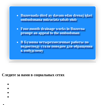
Buzovnada dörd ay davam edən drenaj işləri
ombudsmana müraciətə səbəb olub
Four-month drainage works in Buzovna
prompt an appeal to the ombudsman
В Бузовна четырехмесячные работы по
водоотводу стали поводом для обращения
к омбудсмену
Следите за нами в социальных сетях