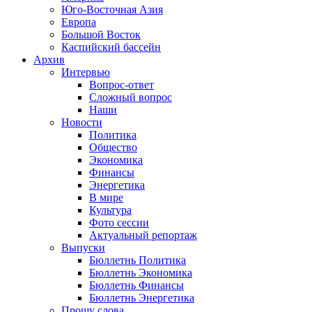
Юго-Восточная Азия
Европа
Большой Восток
Каспийский бассейн
Архив
Интервью
Вопрос-ответ
Сложный вопрос
Наши
Новости
Политика
Общество
Экономика
Финансы
Энергетика
В мире
Культура
Фото сессии
Актуальный репортаж
Выпуски
Бюллетнь Политика
Бюллетнь Экономика
Бюллетнь Финансы
Бюллетнь Энергетика
Прошу слова