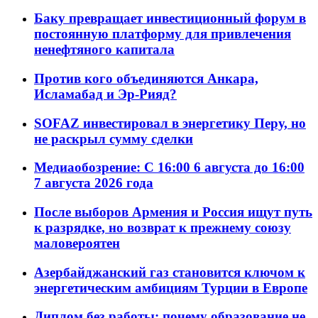
Баку превращает инвестиционный форум в
постоянную платформу для привлечения
ненефтяного капитала
Против кого объединяются Анкара,
Исламабад и Эр-Рияд?
SOFAZ инвестировал в энергетику Перу, но
не раскрыл сумму сделки
Медиаобозрение: С 16:00 6 августа до 16:00
7 августа 2026 года
После выборов Армения и Россия ищут путь
к разрядке, но возврат к прежнему союзу
маловероятен
Азербайджанский газ становится ключом к
энергетическим амбициям Турции в Европе
Диплом без работы: почему образование не