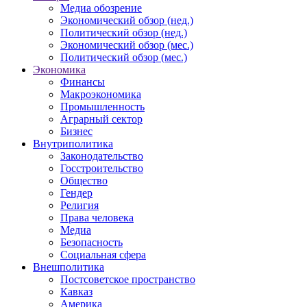
Медиа обозрение
Экономический обзор (нед.)
Политический обзор (нед.)
Экономический обзор (мес.)
Политический обзор (мес.)
Экономика
Финансы
Макроэкономика
Промышленность
Аграрный сектор
Бизнес
Внутриполитика
Законодательство
Госстроительство
Общество
Гендер
Религия
Права человека
Медиа
Безопасность
Социальная сфера
Внешполитика
Постсоветское пространство
Кавказ
Америка