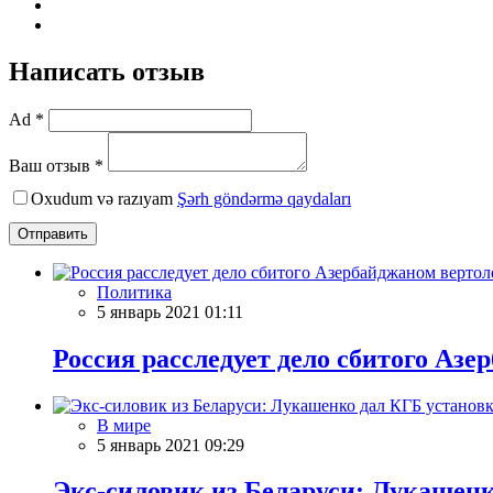
Написать отзыв
Ad *
Ваш отзыв *
Oxudum və razıyam
Şərh göndərmə qaydaları
Отправить
Политика
5 январь 2021 01:11
Россия расследует дело сбитого Азе
В мире
5 январь 2021 09:29
Экс-силовик из Беларуси: Лукашен