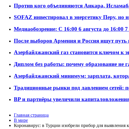
Против кого объединяются Анкара, Исламаб
SOFAZ инвестировал в энергетику Перу, но 
Медиаобозрение: С 16:00 6 августа до 16:00 7
После выборов Армения и Россия ищут путь к
Азербайджанский газ становится ключом к 
Диплом без работы: почему образование не 
Азербайджанский минимум: зарплата, котор
Традиционные рынки под давлением сетей: 
BP и партнёры увеличили капиталовложения 
Главная страница
В мире
Коронавирус: в Турции изобрели прибор для выявления ко