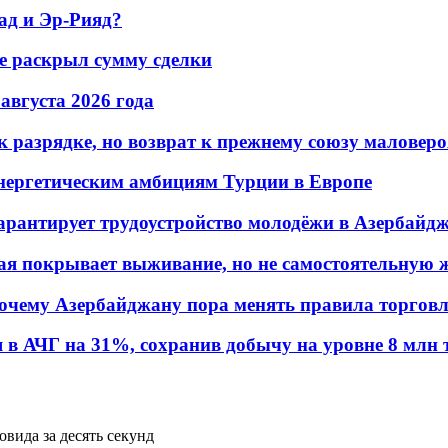
ад и Эр-Рияд?
не раскрыл сумму сделки
 августа 2026 года
 разрядке, но возврат к прежнему союзу маловеро
энергетическим амбициям Турции в Европе
гарантирует трудоустройство молодёжи в Азербайд
ая покрывает выживание, но не самостоятельную 
почему Азербайджану пора менять правила торгов
в АЧГ на 31%, сохранив добычу на уровне 8 млн 
вида за десять секунд