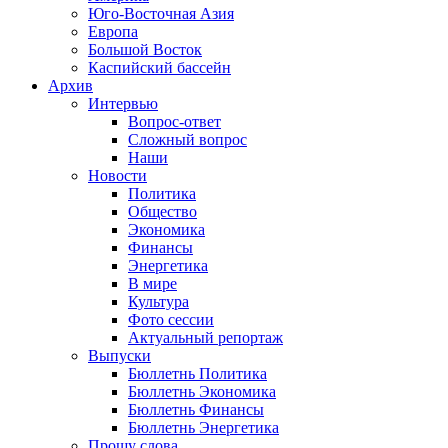
Юго-Восточная Азия
Европа
Большой Восток
Каспийский бассейн
Архив
Интервью
Вопрос-ответ
Сложный вопрос
Наши
Новости
Политика
Общество
Экономика
Финансы
Энергетика
В мире
Культура
Фото сессии
Актуальный репортаж
Выпуски
Бюллетнь Политика
Бюллетнь Экономика
Бюллетнь Финансы
Бюллетнь Энергетика
Прошу слова