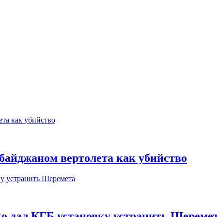
рбайджаном вертолета как убийство
ко дал КГБ установку устранить Шереме