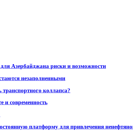
для Азербайджана риски и возможности
остаются незаполненными
ь транспортного коллапса?
е и современность
а
остоянную платформу для привлечения ненефтяно