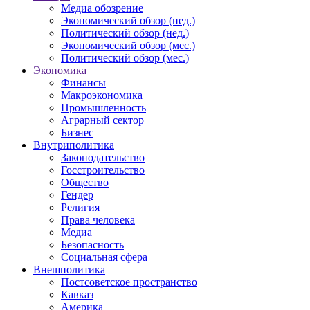
Медиа обозрение
Экономический обзор (нед.)
Политический обзор (нед.)
Экономический обзор (мес.)
Политический обзор (мес.)
Экономика
Финансы
Макроэкономика
Промышленность
Аграрный сектор
Бизнес
Внутриполитика
Законодательство
Госстроительство
Общество
Гендер
Религия
Права человека
Медиа
Безопасность
Социальная сфера
Внешполитика
Постсоветское пространство
Кавказ
Америка