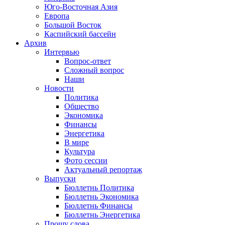
Юго-Восточная Азия
Европа
Большой Восток
Каспийский бассейн
Архив
Интервью
Вопрос-ответ
Сложный вопрос
Наши
Новости
Политика
Общество
Экономика
Финансы
Энергетика
В мире
Культура
Фото сессии
Актуальный репортаж
Выпуски
Бюллетнь Политика
Бюллетнь Экономика
Бюллетнь Финансы
Бюллетнь Энергетика
Прошу слова