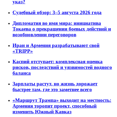
указ?
Судебный обзор: 3–5 августа 2026 года
Дипломатия во имя мира: инициатива
Токаева о прекращении боевых действий и
возобновлении переговоров
Иран и Армения разрабатывают свой
«TRIPP»
Каспий отступает: комплексная оценка
рисков, последствий и уязвимостей водного
баланса
Зарплаты растут, но жизнь дорожает
быстрее там, где это заметнее всего
«Маршрут Трампа» выходит на местность:
Армения торопит проект, способный
изменить Южный Кавказ