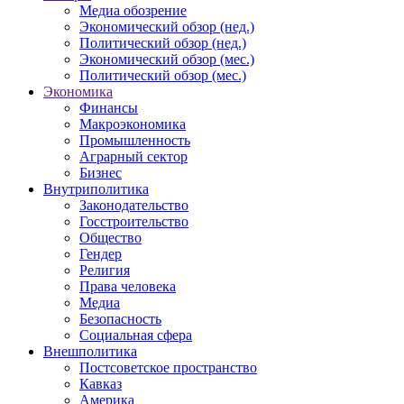
Медиа обозрение
Экономический обзор (нед.)
Политический обзор (нед.)
Экономический обзор (мес.)
Политический обзор (мес.)
Экономика
Финансы
Макроэкономика
Промышленность
Аграрный сектор
Бизнес
Внутриполитика
Законодательство
Госстроительство
Общество
Гендер
Религия
Права человека
Медиа
Безопасность
Социальная сфера
Внешполитика
Постсоветское пространство
Кавказ
Америка