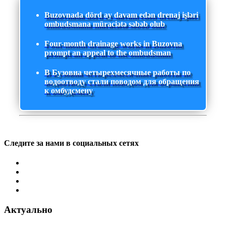
Buzovnada dörd ay davam edən drenaj işləri
ombudsmana müraciətə səbəb olub
Four-month drainage works in Buzovna
prompt an appeal to the ombudsman
В Бузовна четырехмесячные работы по
водоотводу стали поводом для обращения
к омбудсмену
Следите за нами в социальных сетях
Актуально