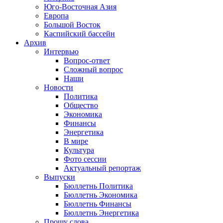
Юго-Восточная Азия
Европа
Большой Восток
Каспийский бассейн
Архив
Интервью
Вопрос-ответ
Сложный вопрос
Наши
Новости
Политика
Общество
Экономика
Финансы
Энергетика
В мире
Культура
Фото сессии
Актуальный репортаж
Выпуски
Бюллетнь Политика
Бюллетнь Экономика
Бюллетнь Финансы
Бюллетнь Энергетика
Прошу слова