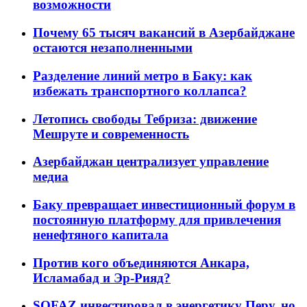
возможности
Почему 65 тысяч вакансий в Азербайджане
остаются незаполненными
Разделение линий метро в Баку: как
избежать транспортного коллапса?
Летопись свободы Тебриза: движение
Мешруте и современность
Азербайджан централизует управление
медиа
Баку превращает инвестиционный форум в
постоянную платформу для привлечения
ненефтяного капитала
Против кого объединяются Анкара,
Исламабад и Эр-Рияд?
SOFAZ инвестировал в энергетику Перу, но