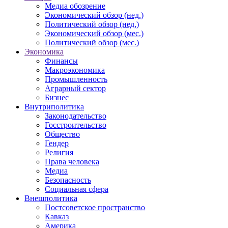
Медиа обозрение
Экономический обзор (нед.)
Политический обзор (нед.)
Экономический обзор (мес.)
Политический обзор (мес.)
Экономика
Финансы
Макроэкономика
Промышленность
Аграрный сектор
Бизнес
Внутриполитика
Законодательство
Госстроительство
Общество
Гендер
Религия
Права человека
Медиа
Безопасность
Социальная сфера
Внешполитика
Постсоветское пространство
Кавказ
Америка