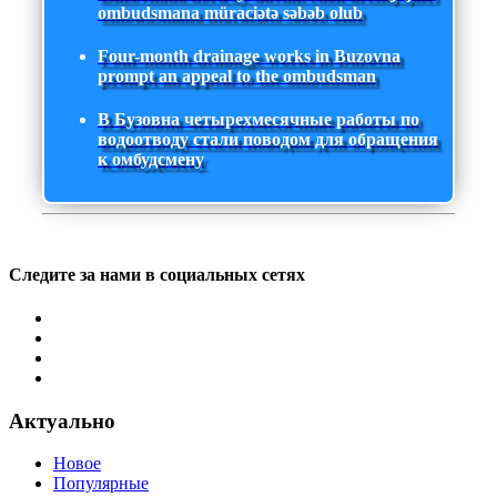
ombudsmana müraciətə səbəb olub
Four-month drainage works in Buzovna
prompt an appeal to the ombudsman
В Бузовна четырехмесячные работы по
водоотводу стали поводом для обращения
к омбудсмену
Следите за нами в социальных сетях
Актуально
Новое
Популярные