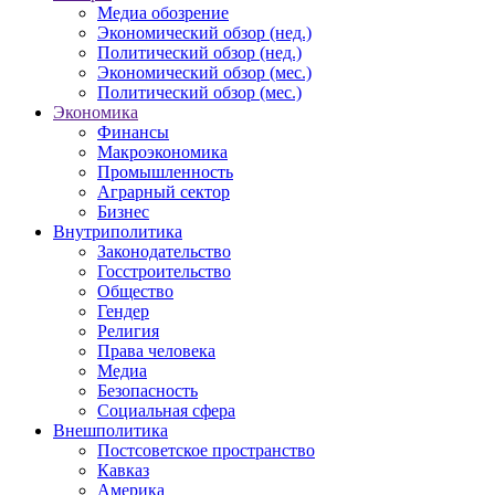
Медиа обозрение
Экономический обзор (нед.)
Политический обзор (нед.)
Экономический обзор (мес.)
Политический обзор (мес.)
Экономика
Финансы
Макроэкономика
Промышленность
Аграрный сектор
Бизнес
Внутриполитика
Законодательство
Госстроительство
Общество
Гендер
Религия
Права человека
Медиа
Безопасность
Социальная сфера
Внешполитика
Постсоветское пространство
Кавказ
Америка