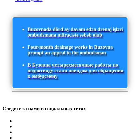
Buzovnada dörd ay davam edən drenaj işləri
ombudsmana müraciətə səbəb olub
Four-month drainage works in Buzovna
prompt an appeal to the ombudsman
В Бузовна четырехмесячные работы по
водоотводу стали поводом для обращения
к омбудсмену
Следите за нами в социальных сетях