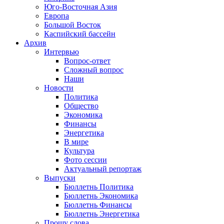
Юго-Восточная Азия
Европа
Большой Восток
Каспийский бассейн
Архив
Интервью
Вопрос-ответ
Сложный вопрос
Наши
Новости
Политика
Общество
Экономика
Финансы
Энергетика
В мире
Культура
Фото сессии
Актуальный репортаж
Выпуски
Бюллетнь Политика
Бюллетнь Экономика
Бюллетнь Финансы
Бюллетнь Энергетика
Прошу слова