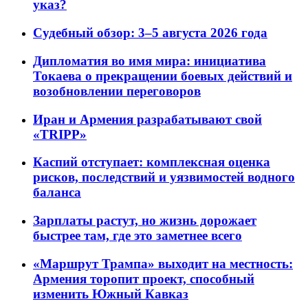
указ?
Судебный обзор: 3–5 августа 2026 года
Дипломатия во имя мира: инициатива
Токаева о прекращении боевых действий и
возобновлении переговоров
Иран и Армения разрабатывают свой
«TRIPP»
Каспий отступает: комплексная оценка
рисков, последствий и уязвимостей водного
баланса
Зарплаты растут, но жизнь дорожает
быстрее там, где это заметнее всего
«Маршрут Трампа» выходит на местность:
Армения торопит проект, способный
изменить Южный Кавказ