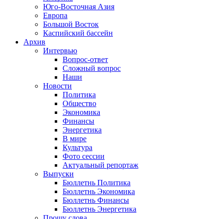
Юго-Восточная Азия
Европа
Большой Восток
Каспийский бассейн
Архив
Интервью
Вопрос-ответ
Сложный вопрос
Наши
Новости
Политика
Общество
Экономика
Финансы
Энергетика
В мире
Культура
Фото сессии
Актуальный репортаж
Выпуски
Бюллетнь Политика
Бюллетнь Экономика
Бюллетнь Финансы
Бюллетнь Энергетика
Прошу слова