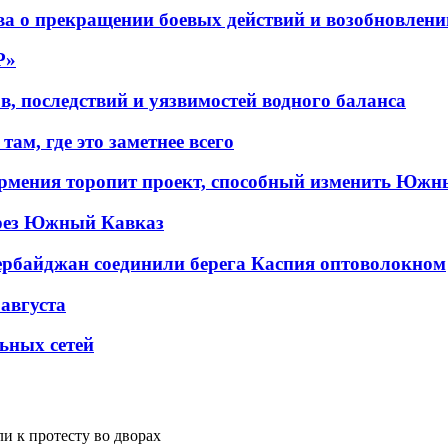
а о прекращении боевых действий и возобновлени
P»
в, последствий и уязвимостей водного баланса
ам, где это заметнее всего
рмения торопит проект, способный изменить Южн
рез Южный Кавказ
ербайджан соединили берега Каспия оптоволокном
 августа
льных сетей
 к протесту во дворах