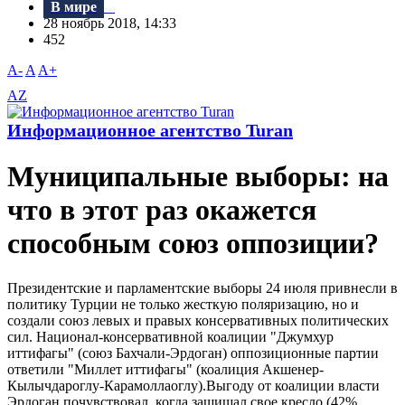
В мире
28 ноябрь 2018, 14:33
452
A-
A
A+
AZ
Информационное агентство Turan
Муниципальные выборы: на
что в этот раз окажется
способным союз оппозиции?
Президентские и парламентские выборы 24 июля привнесли в
политику Турции не только жесткую поляризацию, но и
создали союз левых и правых консервативных политических
сил. Национал-консервативной коалиции "Джумхур
иттифагы" (союз Бахчали-Эрдоган) оппозиционные партии
ответили "Миллет иттифагы" (коалиция Акшенер-
Кылычдароглу-Карамоллаоглу).Bыгоду от коалиции власти
Эрдоган почувствовал, когда защищал свое кресло (42%