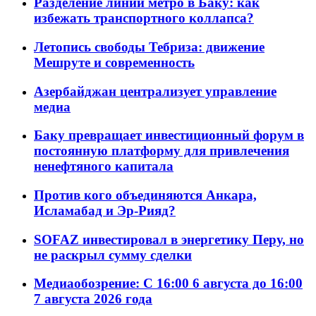
Разделение линий метро в Баку: как
избежать транспортного коллапса?
Летопись свободы Тебриза: движение
Мешруте и современность
Азербайджан централизует управление
медиа
Баку превращает инвестиционный форум в
постоянную платформу для привлечения
ненефтяного капитала
Против кого объединяются Анкара,
Исламабад и Эр-Рияд?
SOFAZ инвестировал в энергетику Перу, но
не раскрыл сумму сделки
Медиаобозрение: С 16:00 6 августа до 16:00
7 августа 2026 года