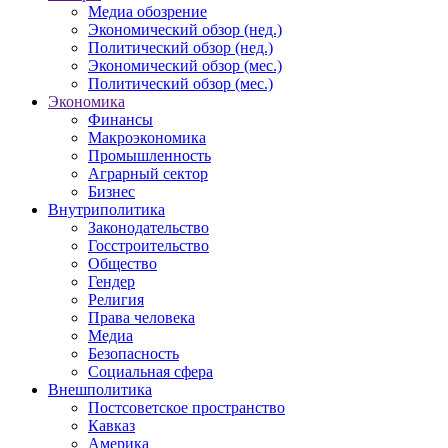
Медиа обозрение
Экономический обзор (нед.)
Политический обзор (нед.)
Экономический обзор (мес.)
Политический обзор (мес.)
Экономика
Финансы
Макроэкономика
Промышленность
Аграрный сектор
Бизнес
Внутриполитика
Законодательство
Госстроительство
Общество
Гендер
Религия
Права человека
Медиа
Безопасность
Социальная сфера
Внешполитика
Постсоветское пространство
Кавказ
Америка