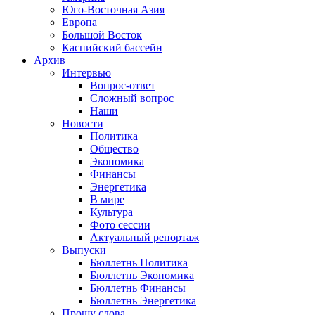
Юго-Восточная Азия
Европа
Большой Восток
Каспийский бассейн
Архив
Интервью
Вопрос-ответ
Сложный вопрос
Наши
Новости
Политика
Общество
Экономика
Финансы
Энергетика
В мире
Культура
Фото сессии
Актуальный репортаж
Выпуски
Бюллетнь Политика
Бюллетнь Экономика
Бюллетнь Финансы
Бюллетнь Энергетика
Прошу слова