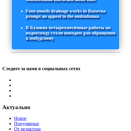
Four-month drainage works in Buzovna
prompt an appeal to the ombudsman
В Бузовна четырехмесячные работы по
водоотводу стали поводом для обращения
к омбудсмену
Следите за нами в социальных сетях
Актуально
Новое
Популярные
От редактора