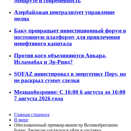
Мешруте и современность
Азербайджан централизует управление
медиа
Баку превращает инвестиционный форум в
постоянную платформу для привлечения
ненефтяного капитала
Против кого объединяются Анкара,
Исламабад и Эр-Рияд?
SOFAZ инвестировал в энергетику Перу, но
не раскрыл сумму сделки
Медиаобозрение: С 16:00 6 августа до 16:00
7 августа 2026 года
Главная страница
В мире
Обеспокоенный премьер-министр Великобритании
Борис Джонсон согласился уйти в отставку