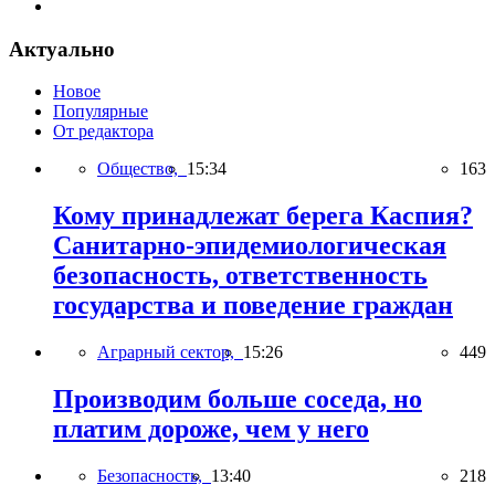
Актуально
Новое
Популярные
От редактора
Общество,
15:34
163
Кому принадлежат берега Каспия?
Санитарно-эпидемиологическая
безопасность, ответственность
государства и поведение граждан
Аграрный сектор,
15:26
449
Производим больше соседа, но
платим дороже, чем у него
Безопасность,
13:40
218