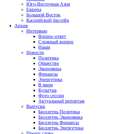
Юго-Восточная Азия
Европа
Большой Восток
Каспийский бассейн
Архив
Интервью
Вопрос-ответ
Сложный вопрос
Наши
Новости
Политика
Общество
Экономика
Финансы
Энергетика
В мире
Культура
Фото сессии
Актуальный репортаж
Выпуски
Бюллетнь Политика
Бюллетнь Экономика
Бюллетнь Финансы
Бюллетнь Энергетика
Прошу слова