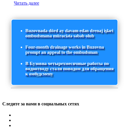
Читать далее
Buzovnada dörd ay davam edən drenaj işləri
ombudsmana müraciətə səbəb olub
Four-month drainage works in Buzovna
prompt an appeal to the ombudsman
В Бузовна четырехмесячные работы по
водоотводу стали поводом для обращения
к омбудсмену
Следите за нами в социальных сетях