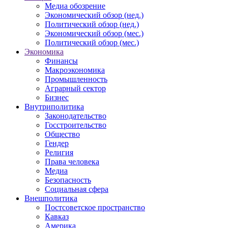
Медиа обозрение
Экономический обзор (нед.)
Политический обзор (нед.)
Экономический обзор (мес.)
Политический обзор (мес.)
Экономика
Финансы
Макроэкономика
Промышленность
Аграрный сектор
Бизнес
Внутриполитика
Законодательство
Госстроительство
Общество
Гендер
Религия
Права человека
Медиа
Безопасность
Социальная сфера
Внешполитика
Постсоветское пространство
Кавказ
Америка