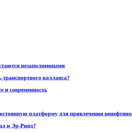
остаются незаполненными
ь транспортного коллапса?
е и современность
а
остоянную платформу для привлечения ненефтяно
ад и Эр-Рияд?