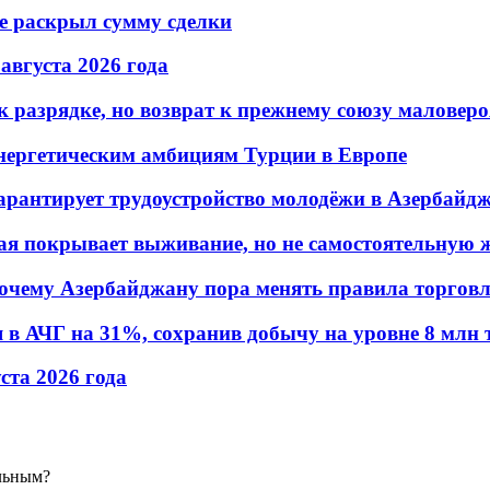
не раскрыл сумму сделки
 августа 2026 года
 разрядке, но возврат к прежнему союзу маловеро
энергетическим амбициям Турции в Европе
гарантирует трудоустройство молодёжи в Азербайд
ая покрывает выживание, но не самостоятельную 
почему Азербайджану пора менять правила торгов
в АЧГ на 31%, сохранив добычу на уровне 8 млн 
уста 2026 года
льным?