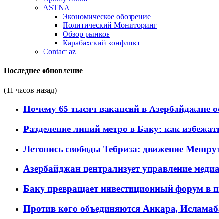
ASTNA
Экономическое обозрение
Политический Мониторинг
Обзор рынков
Карабахский конфликт
Contact az
Последнее обновление
(11 часов назад)
Почему 65 тысяч вакансий в Азербайджане 
Разделение линий метро в Баку: как избежат
Летопись свободы Тебриза: движение Мешрут
Азербайджан централизует управление меди
Баку превращает инвестиционный форум в п
Против кого объединяются Анкара, Исламаб