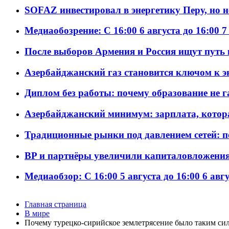
SOFAZ инвестировал в энергетику Перу, но 
Медиаобозрение: С 16:00 6 августа до 16:00 7
После выборов Армения и Россия ищут путь к
Азербайджанский газ становится ключом к 
Диплом без работы: почему образование не 
Азербайджанский минимум: зарплата, котор
Традиционные рынки под давлением сетей: 
BP и партнёры увеличили капиталовложения 
Медиаобзор: С 16:00 5 августа до 16:00 6 авг
Главная страница
В мире
Почему турецко-сирийское землетрясение было таким си