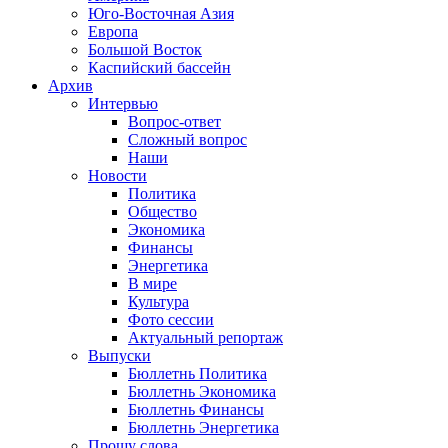
Юго-Восточная Азия
Европа
Большой Восток
Каспийский бассейн
Архив
Интервью
Вопрос-ответ
Сложный вопрос
Наши
Новости
Политика
Общество
Экономика
Финансы
Энергетика
В мире
Культура
Фото сессии
Актуальный репортаж
Выпуски
Бюллетнь Политика
Бюллетнь Экономика
Бюллетнь Финансы
Бюллетнь Энергетика
Прошу слова