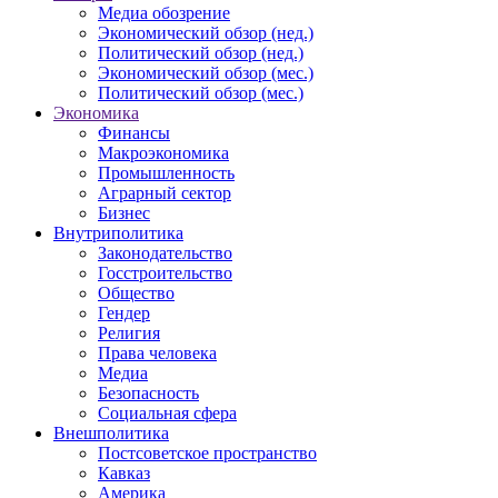
Медиа обозрение
Экономический обзор (нед.)
Политический обзор (нед.)
Экономический обзор (мес.)
Политический обзор (мес.)
Экономика
Финансы
Макроэкономика
Промышленность
Аграрный сектор
Бизнес
Внутриполитика
Законодательство
Госстроительство
Общество
Гендер
Религия
Права человека
Медиа
Безопасность
Социальная сфера
Внешполитика
Постсоветское пространство
Кавказ
Америка