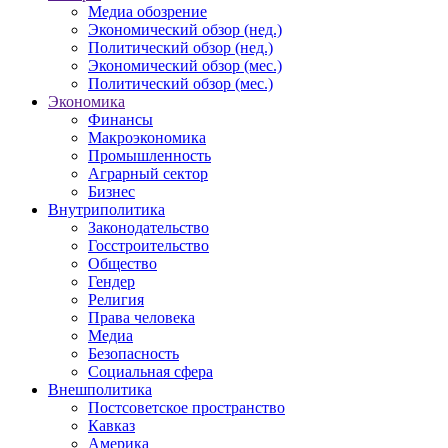
Медиа обозрение
Экономический обзор (нед.)
Политический обзор (нед.)
Экономический обзор (мес.)
Политический обзор (мес.)
Экономика
Финансы
Макроэкономика
Промышленность
Аграрный сектор
Бизнес
Внутриполитика
Законодательство
Госстроительство
Общество
Гендер
Религия
Права человека
Медиа
Безопасность
Социальная сфера
Внешполитика
Постсоветское пространство
Кавказ
Америка