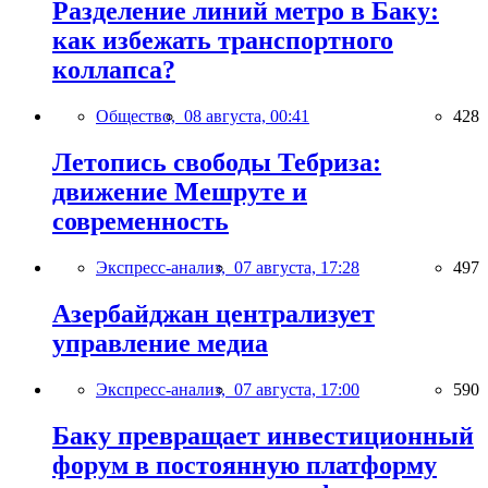
Разделение линий метро в Баку:
как избежать транспортного
коллапса?
Общество,
08 августа, 00:41
428
Летопись свободы Тебриза:
движение Мешруте и
современность
Экспресс-анализ,
07 августа, 17:28
497
Азербайджан централизует
управление медиа
Экспресс-анализ,
07 августа, 17:00
590
Баку превращает инвестиционный
форум в постоянную платформу