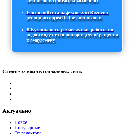
ombudsmana müraciətə səbəb olub
Four-month drainage works in Buzovna
prompt an appeal to the ombudsman
В Бузовна четырехмесячные работы по
водоотводу стали поводом для обращения
к омбудсмену
Следите за нами в социальных сетях
Актуально
Новое
Популярные
От редактора