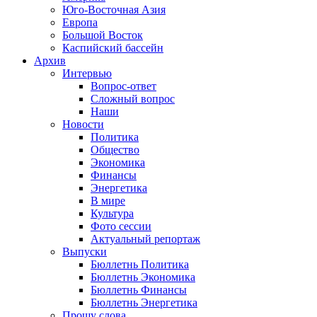
Юго-Восточная Азия
Европа
Большой Восток
Каспийский бассейн
Архив
Интервью
Вопрос-ответ
Сложный вопрос
Наши
Новости
Политика
Общество
Экономика
Финансы
Энергетика
В мире
Культура
Фото сессии
Актуальный репортаж
Выпуски
Бюллетнь Политика
Бюллетнь Экономика
Бюллетнь Финансы
Бюллетнь Энергетика
Прошу слова