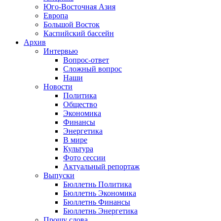
Юго-Восточная Азия
Европа
Большой Восток
Каспийский бассейн
Архив
Интервью
Вопрос-ответ
Сложный вопрос
Наши
Новости
Политика
Общество
Экономика
Финансы
Энергетика
В мире
Культура
Фото сессии
Актуальный репортаж
Выпуски
Бюллетнь Политика
Бюллетнь Экономика
Бюллетнь Финансы
Бюллетнь Энергетика
Прошу слова