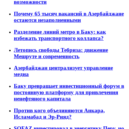
возможности
Почему 65 тысяч вакансий в Азербайджане
остаются незаполненными
Разделение линий метро в Баку: как
избежать транспортного коллапса?
Летопись свободы Тебриза: движение
Мешруте и современность
Азербайджан централизует управление
медиа
Баку превращает инвестиционный форум в
постоянную платформу для привлечения
ненефтяного капитала
Против кого объединяются Анкара,
Исламабад и Эр-Рияд?
SOFAZ инвестировал в энергетику Перу, но