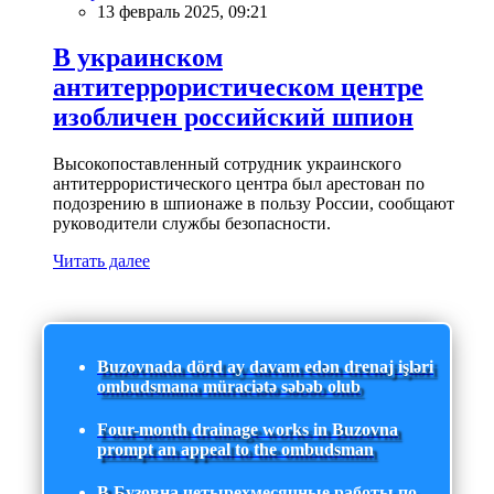
13 февраль 2025, 09:21
В украинском
антитеррористическом центре
изобличен российский шпион
Высокопоставленный сотрудник украинского
антитеррористического центра был арестован по
подозрению в шпионаже в пользу России, сообщают
руководители службы безопасности.
Читать далее
Buzovnada dörd ay davam edən drenaj işləri
ombudsmana müraciətə səbəb olub
Four-month drainage works in Buzovna
prompt an appeal to the ombudsman
В Бузовна четырехмесячные работы по