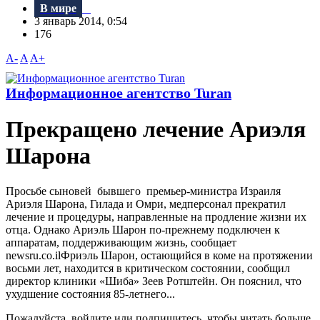
В мире
3 январь 2014, 0:54
176
A-
A
A+
Информационное агентство Turan
Прекращено лечение Ариэля
Шарона
Просьбе сыновей бывшего премьер-министра Израиля
Ариэля Шарона, Гилада и Омри, медперсонал прекратил
лечение и процедуры, направленные на продление жизни их
отца. Однако Ариэль Шарон по-прежнему подключен к
аппаратам, поддерживающим жизнь, сообщает
newsru.co.ilФриэль Шарон, остающийся в коме на протяжении
восьми лет, находится в критическом состоянии, сообщил
директор клиники «Шиба» Зеев Ротштейн. Он пояснил, что
ухудшение состояния 85-летнего...
Пожалуйста, войдите или подпишитесь, чтобы читать больше