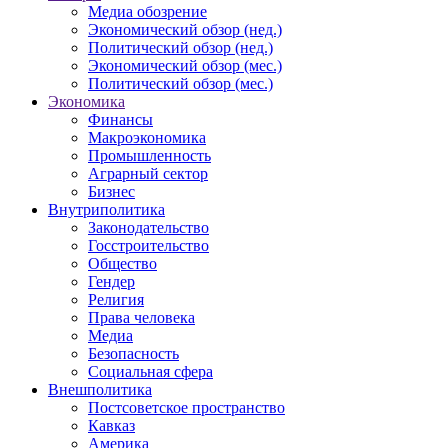
Медиа обозрение
Экономический обзор (нед.)
Политический обзор (нед.)
Экономический обзор (мес.)
Политический обзор (мес.)
Экономика
Финансы
Макроэкономика
Промышленность
Аграрный сектор
Бизнес
Внутриполитика
Законодательство
Госстроительство
Общество
Гендер
Религия
Права человека
Медиа
Безопасность
Социальная сфера
Внешполитика
Постсоветское пространство
Кавказ
Америка