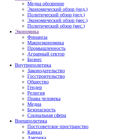
Медиа обозрение
Экономический обзор (нед.)
Политический обзор (нед.)
Экономический обзор (мес.)
Политический обзор (мес.)
Экономика
Финансы
Макроэкономика
Промышленность
Аграрный сектор
Бизнес
Внутриполитика
Законодательство
Госстроительство
Общество
Гендер
Религия
Права человека
Медиа
Безопасность
Социальная сфера
Внешполитика
Постсоветское пространство
Кавказ
Америка