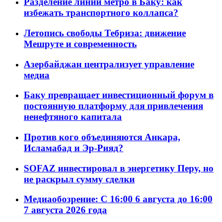
Разделение линий метро в Баку: как
избежать транспортного коллапса?
Летопись свободы Тебриза: движение
Мешруте и современность
Азербайджан централизует управление
медиа
Баку превращает инвестиционный форум в
постоянную платформу для привлечения
ненефтяного капитала
Против кого объединяются Анкара,
Исламабад и Эр-Рияд?
SOFAZ инвестировал в энергетику Перу, но
не раскрыл сумму сделки
Медиаобозрение: С 16:00 6 августа до 16:00
7 августа 2026 года