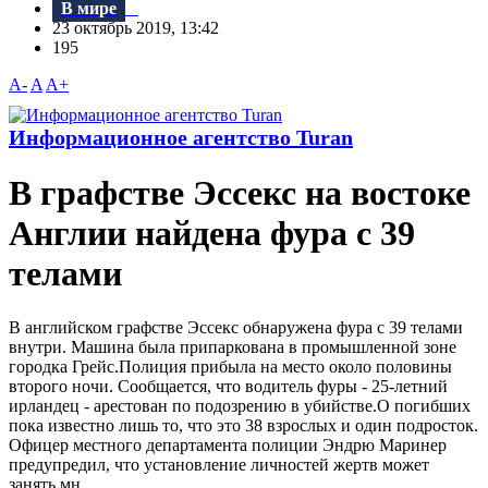
В мире
23 октябрь 2019, 13:42
195
A-
A
A+
Информационное агентство Turan
В графстве Эссекс на востоке
Англии найдена фура с 39
телами
B английском графстве Эссекс обнаружена фура с 39 телами
внутри. Машина была припаркована в промышленной зоне
городка Грейс.Полиция прибыла на место около половины
второго ночи. Сообщается, что водитель фуры - 25-летний
ирландец - арестован по подозрению в убийстве.О погибших
пока известно лишь то, что это 38 взрослых и один подросток.
Офицер местного департамента полиции Эндрю Маринер
предупредил, что установление личностей жертв может
занять мн...