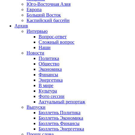
Юго-Восточная Азия
Европа
Большой Восток
Каспийский бассейн
Архив
Интервью
Вопрос-ответ
Сложный вопрос
Наши
Новости
Политика
Общество
Экономика
Финансы
Энергетика
В мире
Культура
Фото сессии
Актуальный репортаж
Выпуски
Бюллетнь Политика
Бюллетнь Экономика
Бюллетнь Финансы
Бюллетнь Энергетика
Прошу слова