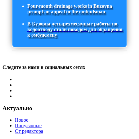
Four-month drainage works in Buzovna
prompt an appeal to the ombudsman
В Бузовна четырехмесячные работы по
водоотводу стали поводом для обращения
к омбудсмену
Следите за нами в социальных сетях
Актуально
Новое
Популярные
От редактора