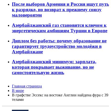
После выборов Армения и Россия ищут путь
к разрядке, но возврат к прежнему союзу
маловероятен
Азербайджанский газ становится ключом к
энергетическим амбициям Турции в Европе
Диплом без работы: почему образование не
гарантирует трудоустройство молодёжи в
Азербайджане
Азербайджанский минимум: зарплата,
которая покрывает выживание, но не
самостоятельную жизнь
Главная страница
В мире
В графстве Эссекс на востоке Англии найдена фура с 39
телами