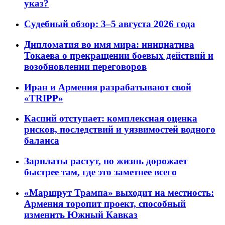
указ?
Судебный обзор: 3–5 августа 2026 года
Дипломатия во имя мира: инициатива
Токаева о прекращении боевых действий и
возобновлении переговоров
Иран и Армения разрабатывают свой
«TRIPP»
Каспий отступает: комплексная оценка
рисков, последствий и уязвимостей водного
баланса
Зарплаты растут, но жизнь дорожает
быстрее там, где это заметнее всего
«Маршрут Трампа» выходит на местность:
Армения торопит проект, способный
изменить Южный Кавказ