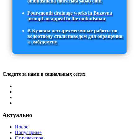
ombudsmana müraciətə səbəb olub
Four-month drainage works in Buzovna
prompt an appeal to the ombudsman
В Бузовна четырехмесячные работы по
водоотводу стали поводом для обращения
к омбудсмену
Следите за нами в социальных сетях
Актуально
Новое
Популярные
От редактора