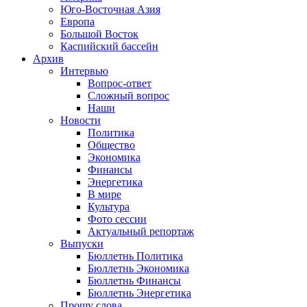
Юго-Восточная Азия
Европа
Большой Восток
Каспийский бассейн
Архив
Интервью
Вопрос-ответ
Сложный вопрос
Наши
Новости
Политика
Общество
Экономика
Финансы
Энергетика
В мире
Культура
Фото сессии
Актуальный репортаж
Выпуски
Бюллетнь Политика
Бюллетнь Экономика
Бюллетнь Финансы
Бюллетнь Энергетика
Прошу слова