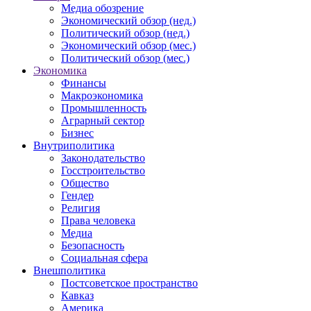
Медиа обозрение
Экономический обзор (нед.)
Политический обзор (нед.)
Экономический обзор (мес.)
Политический обзор (мес.)
Экономика
Финансы
Макроэкономика
Промышленность
Аграрный сектор
Бизнес
Внутриполитика
Законодательство
Госстроительство
Общество
Гендер
Религия
Права человека
Медиа
Безопасность
Социальная сфера
Внешполитика
Постсоветское пространство
Кавказ
Америка