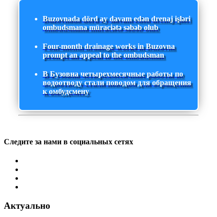
Buzovnada dörd ay davam edən drenaj işləri
ombudsmana müraciətə səbəb olub
Four-month drainage works in Buzovna
prompt an appeal to the ombudsman
В Бузовна четырехмесячные работы по
водоотводу стали поводом для обращения
к омбудсмену
Следите за нами в социальных сетях
Актуально