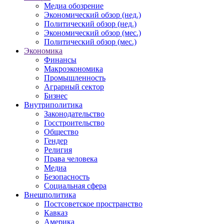
Медиа обозрение
Экономический обзор (нед.)
Политический обзор (нед.)
Экономический обзор (мес.)
Политический обзор (мес.)
Экономика
Финансы
Макроэкономика
Промышленность
Аграрный сектор
Бизнес
Внутриполитика
Законодательство
Госстроительство
Общество
Гендер
Религия
Права человека
Медиа
Безопасность
Социальная сфера
Внешполитика
Постсоветское пространство
Кавказ
Америка