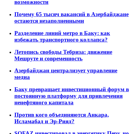
возможности
Почему 65 тысяч вакансий в Азербайджане
остаются незаполненными
Разделение линий метро в Баку: как
избежать транспортного коллапса?
Летопись свободы Тебриза: движение
Мешруте и современность
Азербайджан централизует управление
медиа
Баку превращает инвестиционный форум в
постоянную платформу для привлечения
ненефтяного капитала
Против кого объединяются Анкара,
Исламабад и Эр-Рияд?
SOFAZ инвестировал в энергетику Перу, но