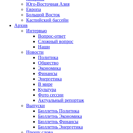
Юго-Восточная Азия
Европа
Большой Восток
Каспийский бассейн
Архив
Интервью
Вопрос-ответ
Сложный вопрос
Наши
Новости
Политика
Общество
Экономика
Финансы
Энергетика
В мире
Культура
Фото сессии
Актуальный репортаж
Выпуски
Бюллетнь Политика
Бюллетнь Экономика
Бюллетнь Финансы
Бюллетнь Энергетика
Прошу слова