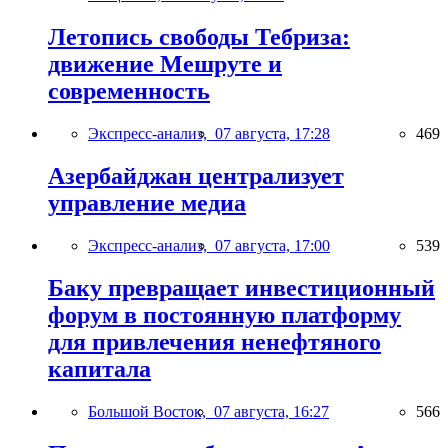
Летопись свободы Тебриза:
движение Мешруте и
современность
Экспресс-анализ,
07 августа, 17:28
469
Азербайджан централизует
управление медиа
Экспресс-анализ,
07 августа, 17:00
539
Баку превращает инвестиционный
форум в постоянную платформу
для привлечения ненефтяного
капитала
Большой Восток,
07 августа, 16:27
566