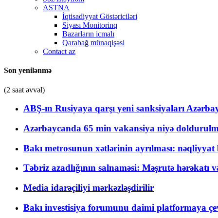
ASTNA
İqtisadiyyat Göstəriciləri
Siyası Monitorinq
Bazarların icmalı
Qarabağ münaqişəsi
Contact az
Son yenilənmə
(2 saat əvvəl)
ABŞ-ın Rusiyaya qarşı yeni sanksiyaları Azərba
Azərbaycanda 65 min vakansiya niyə doldurulm
Bakı metrosunun xətlərinin ayrılması: nəqliyya
Təbriz azadlığının salnaməsi: Məşrutə hərəkatı v
Media idarəçiliyi mərkəzləşdirilir
Bakı investisiya forumunu daimi platformaya çevi