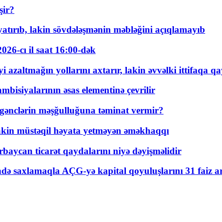
şir?
tırıb, lakin sövdələşmənin məbləğini açıqlamayıb
026-cı il saat 16:00-dək
 azaltmağın yollarını axtarır, lakin əvvəlki ittifaqa qa
bisiyalarının əsas elementinə çevrilir
 gənclərin məşğulluğuna təminat vermir?
kin müstəqil həyata yetməyən əməkhaqqı
rbaycan ticarət qaydalarını niyə dəyişməlidir
ində saxlamaqla AÇG-yə kapital qoyuluşlarını 31 faiz ar