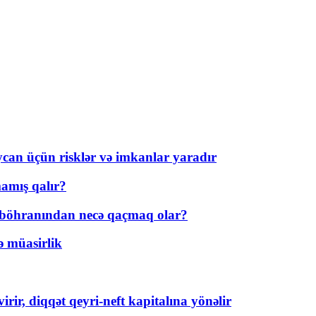
ycan üçün risklər və imkanlar yaradır
amış qalır?
t böhranından necə qaçmaq olar?
ə müasirlik
rir, diqqət qeyri-neft kapitalına yönəlir