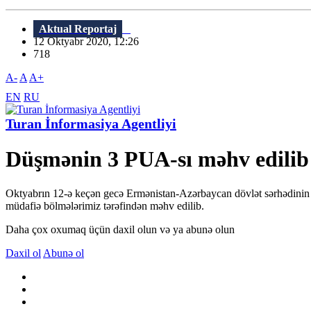
Aktual Reportaj
12 Oktyabr 2020, 12:26
718
A-
A
A+
EN
RU
Turan İnformasiya Agentliyi
Düşmənin 3 PUA-sı məhv edilib
Oktyabrın 12-ə keçən gecə Ermənistan-Azərbaycan dövlət sərhədinin
müdafiə bölmələrimiz tərəfindən məhv edilib.
Daha çox oxumaq üçün daxil olun və ya abunə olun
Daxil ol
Abunə ol