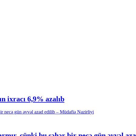
n ixracı 6,9% azalıb
ır, çünki bu şəhər bir neçə gün əvvəl azad