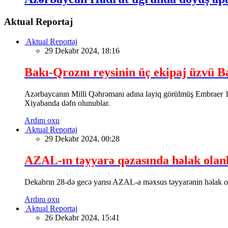
Aktual Reportaj
Aktual Reportaj
29 Dekabr 2024, 18:16
Bakı-Qroznı reysinin üç ekipaj üzvü 
Azərbaycanın Milli Qəhrəmanı adına layiq görülmüş Embraer 19
Xiyabanda dəfn olunublar.
Ardını oxu
Aktual Reportaj
29 Dekabr 2024, 00:28
AZAL-ın təyyarə qəzasında həlak olanla
Dekabrın 28-də gecə yarısı AZAL-a məxsus təyyarənin həlak olan
Ardını oxu
Aktual Reportaj
26 Dekabr 2024, 15:41