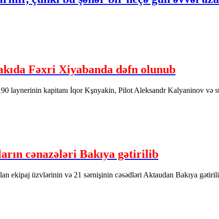
Bakıda Fəxri Xiyabanda dəfn olunub
0 laynerinin kapitanı İqor Kşnyakin, Pilot Aleksandr Kalyaninov və 
rın cənazələri Bakıya gətirilib
 ekipaj üzvlərinin və 21 sərnişinin cəsədləri Aktaudan Bakıya gətirili