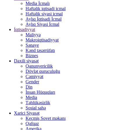
Media İcmalı
Həftəlik iqtisadi icmal
Həftəlik siyasi icmal
Aylıq İqtisadi İcmal
Aylıq Siyasi İcmal
İqtisadiyyat
Maliyyə
Makroiqtisadiyyat
Sənaye
Kənd təsərrüfatı
Biznes
Daxili siyasət
Qanunvericilik
Dövlət quruculuğu
Cəmiyyət
Gender
Din
İnsan Hüquqları
Media
Təhlükəsizlik
Sosial sahə
Xarici Siyasət
Keçmiş Sovet məkanı
Qafqaz
Amerika