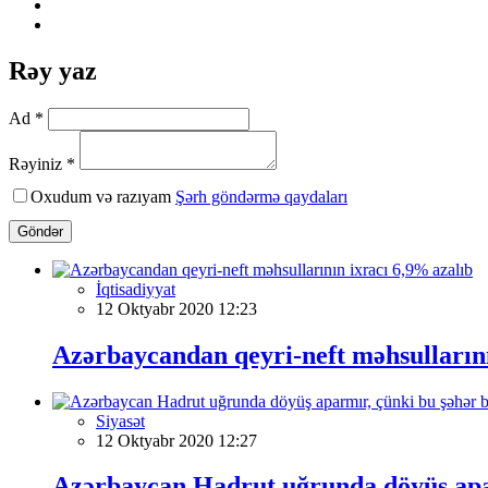
Rəy yaz
Ad *
Rəyiniz *
Oxudum və razıyam
Şərh göndərmə qaydaları
Göndər
İqtisadiyyat
12 Oktyabr 2020 12:23
Azərbaycandan qeyri-neft məhsullarını
Siyasət
12 Oktyabr 2020 12:27
Azərbaycan Hadrut uğrunda döyüş aparm