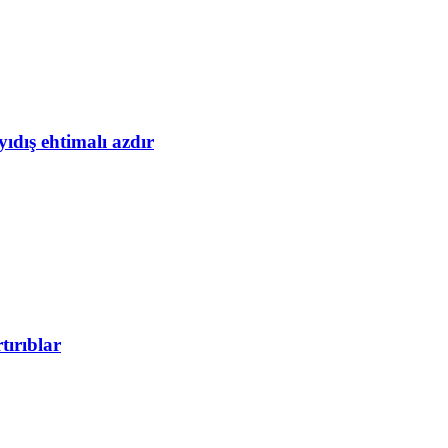
yıdış ehtimalı azdır
tırıblar