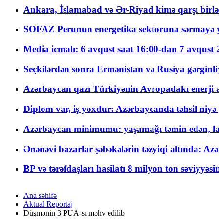
Ankara, İslamabad və Ər-Riyad kimə qarşı birlə
SOFAZ Perunun energetika sektoruna sərmayə ya
Media icmalı: 6 avqust saat 16:00-dan 7 avqust 2
Seçkilərdən sonra Ermənistan və Rusiya gərginliyi
Azərbaycan qazı Türkiyənin Avropadakı enerji am
Diplom var, iş yoxdur: Azərbaycanda təhsil niyə
Azərbaycan minimumu: yaşamağı təmin edən, la
Ənənəvi bazarlar şəbəkələrin təzyiqi altında: Azə
BP və tərəfdaşları hasilatı 8 milyon ton səviyyəs
Ana səhifə
Aktual Reportaj
Düşmənin 3 PUA-sı məhv edilib