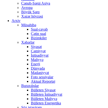
Cənub-Şərqi Asiya
Avropa
Böyük Şərq
Xəzər hövzəsi
Arxiv
Müsahibə
Sual-cavab
Çətin sual
Bizimkiler
Xəbərlər
Siyasət
Cəmiyyət
İqtisadiyyat
Maliyyə
Enerji
Dünyada
Mədəniyyət
Foto sessiyalar
Aktual Reportaj
Buraxılışlar
Bülleten Siyasət
Bülleten İqtisadiyyat
Bülleten Maliyyə
Bülleten Energetika
Söz istəyirəm