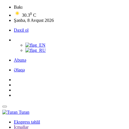
Bakı
0
30.3
C
Şənbə, 8 Avqust 2026
Daxil ol
Abunə
Əlaqə
Turan
Ekspress təhlil
İcmallar