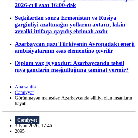
2026-cı il saat 16:00-dək
Seçkilərdən sonra Ermənistan və Rusiya
gərginliyi azaltmağın yollarını axtarır, lakin
əvvəlki ittifaqa qayıdış ehtimalı azdır
Azərbaycan qazı Türkiyənin Avropadakı enerji
ambisiyalarının əsas elementinə çevrilir
Diplom var, iş yoxdur: Azərbaycanda təhsil
niyə gənclərin məşğulluğuna təminat vermir?
Ana səhifə
Cəmiyyət
Görünməyən maneələr: Azərbaycanda əlilliyi olan insanların
həyatı
Cəmiyyət
3 İyun 2026, 17:46
2095