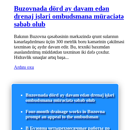
Buzovnada dörd ay davam edən
drenaj işləri ombudsmana müraciətə
səbəb olub
Bakının Buzovna qəsəbəsinin mərkəzində qrunt sularının
kənarlaşdırılması üçün 300 metrlik boru kəmərinin çəkilməsi
təxminən üç aydır davam edir. Bu, texniki baxımdan
əsaslandırılmış müddətdən təxminən iki dəfə çoxdur.
Hidravlik sınaqlar artıq başa...
Ardını oxu
Buzovnada dörd ay davam edən drenaj işləri
ombudsmana müraciətə səbəb olub
Four-month drainage works in Buzovna
prompt an appeal to the ombudsman
В Бузовна четырехмесячные работы по