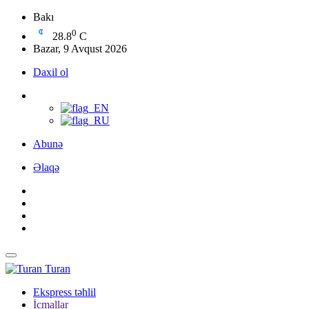
Bakı
0
28.8
C
Bazar, 9 Avqust 2026
Daxil ol
Abunə
Əlaqə
Turan
Ekspress təhlil
İcmallar