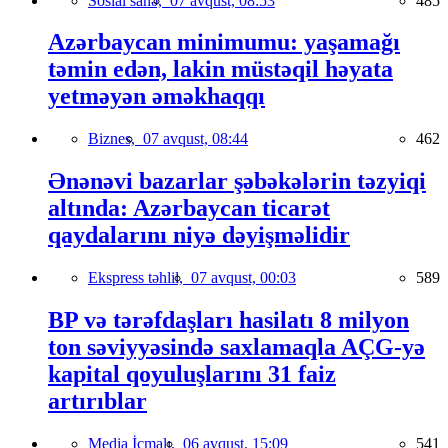
Sosial sahə,
07 avqust, 08:53
485
Azərbaycan minimumu: yaşamağı
təmin edən, lakin müstəqil həyata
yetməyən əməkhaqqı
Biznes,
07 avqust, 08:44
462
Ənənəvi bazarlar şəbəkələrin təzyiqi
altında: Azərbaycan ticarət
qaydalarını niyə dəyişməlidir
Ekspress təhlil,
07 avqust, 00:03
589
BP və tərəfdaşları hasilatı 8 milyon
ton səviyyəsində saxlamaqla AÇG-yə
kapital qoyuluşlarını 31 faiz
artırıblar
Media İcmalı,
06 avqust, 15:09
541