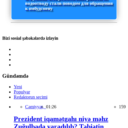
водоотводу стали поводом для обращения
к омбудсмену
Bizi sosial şəbəkələrdə izləyin
Gündəmdə
Yeni
Populyar
Redaktorun seçimi
Cəmiyyət,
01:26
159
Prezident iqamətgahı niyə məhz
Zuğulbada yaradılıb? Təbiətin