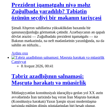
Prezident iqamətgahı niyə məhz
Zuğulbada yaradılıb? Təbiətin
özünün seçdiyi bir məkanın tarixçəsi
Şimali Abşeron sahillərinə yüksəklikdən baxanda bir
qanunauyğunluğu görməmək çətindir. Azərbaycanın ən qapalı
dövlət ərazisi — Zuğulbadakı prezident iqamətgahı — nə
Bakının mərkəzində, nə neft mədənlərinin yaxınlığında, nə də
sahilin ən nüfuzlu...
Ardını oxu
Cəmiyyət
8 Avqust 2026, 00:41
Təbriz azadlığının salnaməsi:
Məşrutə hərəkatı və müasirlik
Mütləqiyyətdən konstitusiyalı idarəçiliyə gedən yol XX əsrin
əvvəllərində İran tarixində baş verən İran Məşrutə hərəkatı
(Konstitusiya hərəkatı) Yaxın Şərqin siyasi modernləşmə
tarixində mühüm dönüş nöqtələrindən biri hesab olunur.