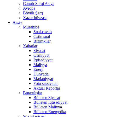
Cənub-Şərqi Asiya
Avropa
Böyük Şərq
Xəzər hövzəsi
Arxiv
Müsahibə
Sual-cavab
Çətin sual
Bizimkiler
Xəbərlər
Siyasət
Cəmiyyət
İqtisadiyyat
Maliyyə
Enerji
Dünyada
Mədəniyyət
Foto sessiyalar
Aktual Reportaj
Buraxılışlar
Bülleten Siyasət
Bülleten İqtisadiyyat
Bülleten Maliyyə
Bülleten Energetika
Söz istəyirəm