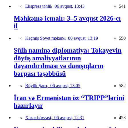
Ekspress təhlil,
06 avqust, 13:43
541
Məhkəmə icmalı: 3–5 avqust 2026-cı
il
Keçmiş Sovet məkanı,
06 avqust, 13:19
550
Sülh naminə diplomatiya: Tokayevin
döyüş əməliyyatlarının
dayandırılması və danışıqların
bərpası təşəbbüsü
Böyük Şərq,
06 avqust, 13:05
582
İran və Ermənistan öz “TRIPP”lərini
hazırlayır
Xəzər hövzəsi,
06 avqust, 12:31
453