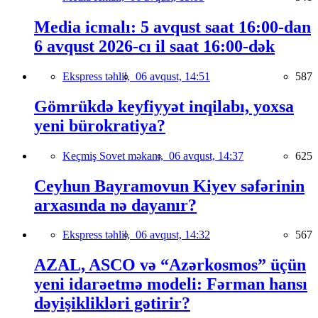
Media icmalı: 5 avqust saat 16:00-dan
6 avqust 2026-cı il saat 16:00-dək
Ekspress təhlil,
06 avqust, 14:51
587
Gömrükdə keyfiyyət inqilabı, yoxsa
yeni bürokratiya?
Keçmiş Sovet məkanı,
06 avqust, 14:37
625
Ceyhun Bayramovun Kiyev səfərinin
arxasında nə dayanır?
Ekspress təhlil,
06 avqust, 14:32
567
AZAL, ASCO və “Azərkosmos” üçün
yeni idarəetmə modeli: Fərman hansı
dəyişiklikləri gətirir?