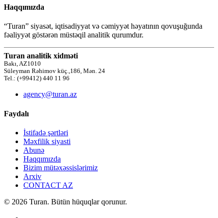
Haqqımızda
“Turan” siyasət, iqtisadiyyat və cəmiyyət həyatının qovuşuğunda
fəaliyyət göstərən müstəqil analitik qurumdur.
Turan analitik xidməti
Bakı, AZ1010
Süleyman Rəhimov küç.,186, Mən. 24
Tel.: (+99412) 440 11 96
agency@turan.az
Faydalı
İstifadə şərtləri
Məxfilik siyasti
Abunə
Haqqımızda
Bizim mütəxəssislərimiz
Arxiv
CONTACT AZ
© 2026 Turan. Bütün hüquqlar qorunur.