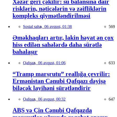
Xəzər geri çəkilir: su balansına dair
risklərin, nəticələrin və zəifliklərin
kompleks qiymətləndirilməsi
Sosial sahə,
06 avqust, 01:38
569
Əməkhaqları artır, lakin həyat ən çox
hiss edilən sahələrdə daha sürətlə
bahalaşır
Qafqaz,
06 avqust, 01:06
633
“Tramp marşrutu” reallığa çevrilir:
Ermənistan Cənubi Qafqazı dəyişə
biləcək layihəni sürətləndirir
Qafqaz,
06 avqust, 00:32
647
ABŞ və Çin Cənubi Qafqazda