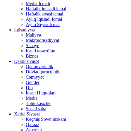
Media İcmalı
Həftəlik iqtisadi icmal
Həftəlik siyasi icmal
Aylıq İqtisadi İcmal
Aylıq Siyasi İcmal
İqtisadiyyat
Maliyyə
Makroiqtisadiyyat
Sənaye
Kənd təsərrüfatı
Biznes
Daxili siyasət
Qanunvericilik
Dövlət quruculuğu
Cəmiyyət
Gender
Din
İnsan Hüquqları
Media
Təhlükəsizlik
Sosial sahə
Xarici Siyasət
Keçmiş Sovet məkanı
Qafqaz
Amerika