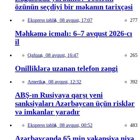
özünün seçdiyi bir məkanın tarixçəsi
Ekspress təhlil,
08 avqust, 17:07
277
Məhkəmə icmalı: 6–7 avqust 2026-cı
il
Qafqaz,
08 avqust, 16:47
265
Onilliklərə uzanan telefon zəngi
Amerika,
08 avqust, 12:32
392
ABŞ-ın Rusiyaya qarşı yeni
sanksiyaları Azərbaycan üçün risklər
və imkanlar yaradır
Ekspress təhlil,
08 avqust, 00:52
483
Azərbaycanda 65 min vakansiya niyə