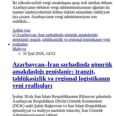
İki yüksəkvəzifəli vergi əməkdaşına qarşı irəli sürülən ittiham
Azərbaycanın elektron vergi administrasiyasının uğurları ilə
məmur səlahiyyətlərinin köhnə riskləri arasındakı ziddiyyəti
üzə çıxarır. Azərbaycanın vergi administrasiyası son
onillikdə...
Ardını oxu
Maliyyə
31 İyul 2026, 14:53
Azərbaycan–İran sərhədində gömrük
əməkdaşlığı genişlənir: tranzit,
təhlükəsizlik və regional logistikanın
yeni reallıqları
İyulun 30-da İran İslam Respublikasının Biləsuvar şəhərində
Azərbaycan Respublikası Dövlət Gömrük Komitəsinin
(DGK) sədri Şahin Bağırovun və İran İslam Respublikası
iqtisadiyyat və maliyyə nazirinin müavini, İran Gömrük
Administrasiyasının rəhbəri...