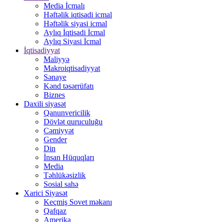
Media İcmalı
Həftəlik iqtisadi icmal
Həftəlik siyasi icmal
Aylıq İqtisadi İcmal
Aylıq Siyasi İcmal
İqtisadiyyat
Maliyyə
Makroiqtisadiyyat
Sənaye
Kənd təsərrüfatı
Biznes
Daxili siyasət
Qanunvericilik
Dövlət quruculuğu
Cəmiyyət
Gender
Din
İnsan Hüquqları
Media
Təhlükəsizlik
Sosial sahə
Xarici Siyasət
Keçmiş Sovet məkanı
Qafqaz
Amerika