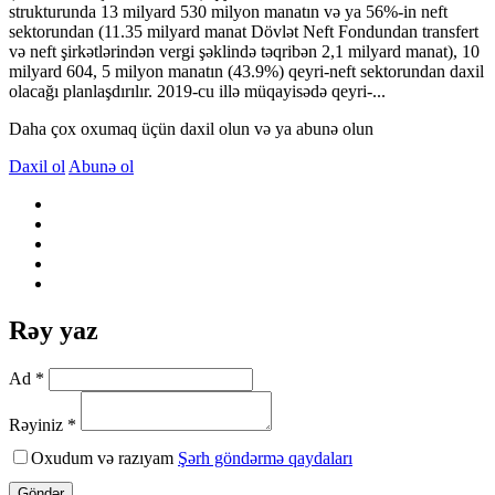
strukturunda 13 milyard 530 milyon manatın və ya 56%-in neft
sektorundan (11.35 milyard manat Dövlət Neft Fondundan transfert
və neft şirkətlərindən vergi şəklində təqribən 2,1 milyard manat), 10
milyard 604, 5 milyon manatın (43.9%) qeyri-neft sektorundan daxil
olacağı planlaşdırılır. 2019-cu illə müqayisədə qeyri-...
Daha çox oxumaq üçün daxil olun və ya abunə olun
Daxil ol
Abunə ol
Rəy yaz
Ad *
Rəyiniz *
Oxudum və razıyam
Şərh göndərmə qaydaları
Göndər