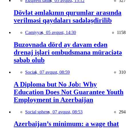
Ekspress təhlil,
05 avqust, 15:12
527
Dövlət əmlakının qurumlar arasında
verilməsi qaydaları sadələşdirilib
Cəmiyyət,
05 avqust, 14:30
1158
Buzovnada dörd ay davam edən
drenaj işləri ombudsmana müraciətə
səbəb olub
Social,
07 avqust, 08:59
310
A Diploma but No Job: Why
Education Does Not Guarantee Youth
Employment in Azerbaijan
Social sphere,
07 avqust, 08:53
294
Azerbaijan’s minimum: a wage that