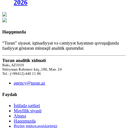
2026
Haqqımızda
“Turan” siyasət, iqtisadiyyat və cəmiyyət həyatının qovuşuğunda
fəaliyyət göstərən müstəqil analitik qurumdur.
Turan analitik xidməti
Bakı, AZ1010
Süleyman Rəhimov küç.,186, Mən. 24
Tel.: (+99412) 440 11 96
agency@turan.az
Faydalı
İstifadə şərtləri
Məxfilik siyasti
Abunə
Haqqımızda
Bizim mütəxəssislərimiz