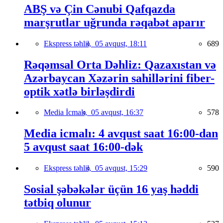
ABŞ və Çin Cənubi Qafqazda
marşrutlar uğrunda rəqabət aparır
Ekspress təhlil,
05 avqust, 18:11
689
Rəqəmsal Orta Dəhliz: Qazaxıstan və
Azərbaycan Xəzərin sahillərini fiber-
optik xətlə birləşdirdi
Media İcmalı,
05 avqust, 16:37
578
Media icmalı: 4 avqust saat 16:00-dan
5 avqust saat 16:00-dək
Ekspress təhlil,
05 avqust, 15:29
590
Sosial şəbəkələr üçün 16 yaş həddi
tətbiq olunur