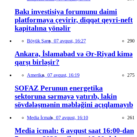
Bakı investisiya forumunu daimi
platformaya çevirir, diqqət qeyri-neft
kapitalına yönəlir
Böyük Şərq,
07 avqust, 16:27
290
Ankara, İslamabad və Ər-Riyad kimə
qarşı birləşir?
Amerika,
07 avqust, 16:19
275
SOFAZ Perunun energetika
sektoruna sərmayə yatırıb, lakin
sövdələşmənin məbləğini açıqlamayıb
Media İcmalı,
07 avqust, 16:10
261
Media icmalı: 6 avqust saat 16:00-dan