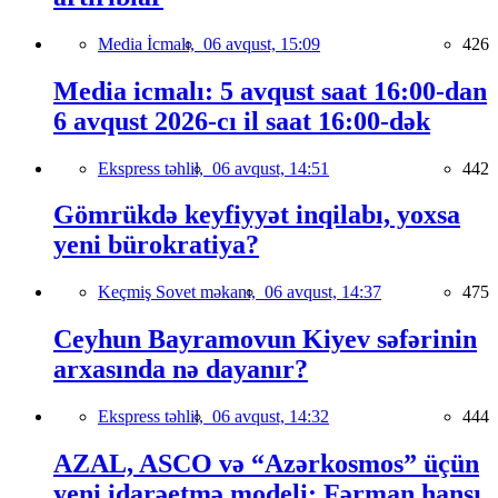
Media İcmalı,
06 avqust, 15:09
426
Media icmalı: 5 avqust saat 16:00-dan
6 avqust 2026-cı il saat 16:00-dək
Ekspress təhlil,
06 avqust, 14:51
442
Gömrükdə keyfiyyət inqilabı, yoxsa
yeni bürokratiya?
Keçmiş Sovet məkanı,
06 avqust, 14:37
475
Ceyhun Bayramovun Kiyev səfərinin
arxasında nə dayanır?
Ekspress təhlil,
06 avqust, 14:32
444
AZAL, ASCO və “Azərkosmos” üçün
yeni idarəetmə modeli: Fərman hansı