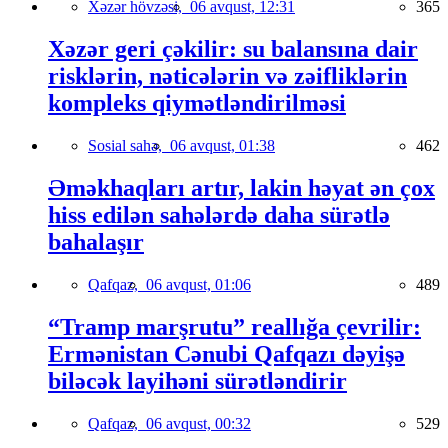
Xəzər hövzəsi,
06 avqust, 12:31
365
Xəzər geri çəkilir: su balansına dair
risklərin, nəticələrin və zəifliklərin
kompleks qiymətləndirilməsi
Sosial sahə,
06 avqust, 01:38
462
Əməkhaqları artır, lakin həyat ən çox
hiss edilən sahələrdə daha sürətlə
bahalaşır
Qafqaz,
06 avqust, 01:06
489
“Tramp marşrutu” reallığa çevrilir:
Ermənistan Cənubi Qafqazı dəyişə
biləcək layihəni sürətləndirir
Qafqaz,
06 avqust, 00:32
529