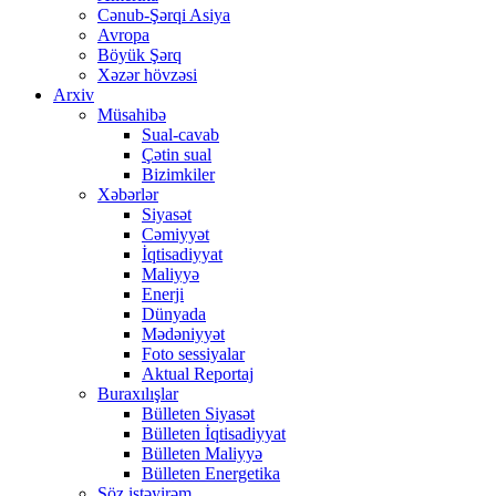
Cənub-Şərqi Asiya
Avropa
Böyük Şərq
Xəzər hövzəsi
Arxiv
Müsahibə
Sual-cavab
Çətin sual
Bizimkiler
Xəbərlər
Siyasət
Cəmiyyət
İqtisadiyyat
Maliyyə
Enerji
Dünyada
Mədəniyyət
Foto sessiyalar
Aktual Reportaj
Buraxılışlar
Bülleten Siyasət
Bülleten İqtisadiyyat
Bülleten Maliyyə
Bülleten Energetika
Söz istəyirəm