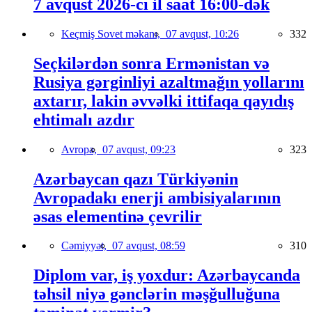
7 avqust 2026-cı il saat 16:00-dək
Keçmiş Sovet məkanı,
07 avqust, 10:26
332
Seçkilərdən sonra Ermənistan və
Rusiya gərginliyi azaltmağın yollarını
axtarır, lakin əvvəlki ittifaqa qayıdış
ehtimalı azdır
Avropa,
07 avqust, 09:23
323
Azərbaycan qazı Türkiyənin
Avropadakı enerji ambisiyalarının
əsas elementinə çevrilir
Cəmiyyət,
07 avqust, 08:59
310
Diplom var, iş yoxdur: Azərbaycanda
təhsil niyə gənclərin məşğulluğuna