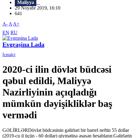
Maliyyə
29 Noyabr 2019, 16:10
641
A-
A
A+
EN
RU
Evgraşina Lada
İcmalçi
2020-ci ilin dövlət büdcəsi
qəbul edildi, Maliyyə
Nazirliyinin açıqladığı
mümkün dəyişikliklər baş
vermədi
GƏLİRLƏRDövlət büdcəsinin gəlirləri bir barrel neftin 55 dollar
(2019-cu il üçün - 60 dollar) qiymətinə əsasən hesablanır.Gəlirlərin