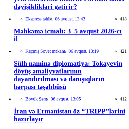
dəyişiklikləri gətirir?
Ekspress təhlil,
06 avqust, 13:43
418
Məhkəmə icmalı: 3–5 avqust 2026-cı
il
Keçmiş Sovet məkanı,
06 avqust, 13:19
421
Sülh naminə diplomatiya: Tokayevin
döyüş əməliyyatlarının
dayandırılması və danışıqların
bərpası təşəbbüsü
Böyük Şərq,
06 avqust, 13:05
412
İran və Ermənistan öz “TRIPP”lərini
hazırlayır