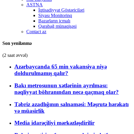
ASTNA
İqtisadiyyat Göstəriciləri
Siyası Monitorinq
Bazarların icmalı
Qarabağ münaqişəsi
Contact az
Son yenilənmə
(2 saat əvvəl)
Azərbaycanda 65 min vakansiya niyə
doldurulmamış qalır?
Bakı metrosunun xətlərinin ayrılması:
nəqliyyat böhranından necə qaçmaq olar?
Təbriz azadlığının salnaməsi: Məşrutə hərəkatı
və müasirlik
Media idarəçiliyi mərkəzləşdirilir