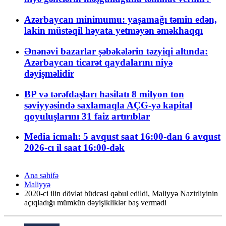
Azərbaycan minimumu: yaşamağı təmin edən,
lakin müstəqil həyata yetməyən əməkhaqqı
Ənənəvi bazarlar şəbəkələrin təzyiqi altında:
Azərbaycan ticarət qaydalarını niyə
dəyişməlidir
BP və tərəfdaşları hasilatı 8 milyon ton
səviyyəsində saxlamaqla AÇG-yə kapital
qoyuluşlarını 31 faiz artırıblar
Media icmalı: 5 avqust saat 16:00-dan 6 avqust
2026-cı il saat 16:00-dək
Ana səhifə
Maliyyə
2020-ci ilin dövlət büdcəsi qəbul edildi, Maliyyə Nazirliyinin
açıqladığı mümkün dəyişikliklər baş vermədi