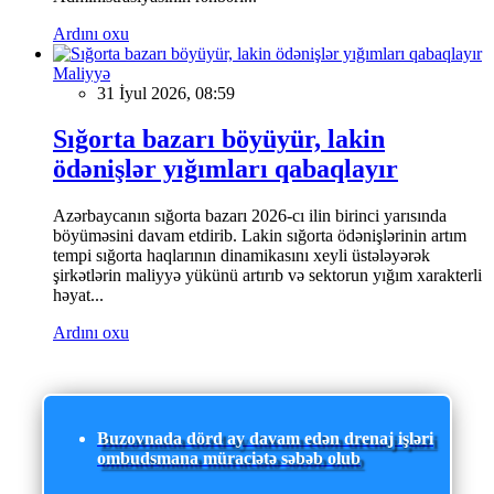
Ardını oxu
Maliyyə
31 İyul 2026, 08:59
Sığorta bazarı böyüyür, lakin
ödənişlər yığımları qabaqlayır
Azərbaycanın sığorta bazarı 2026-cı ilin birinci yarısında
böyüməsini davam etdirib. Lakin sığorta ödənişlərinin artım
tempi sığorta haqlarının dinamikasını xeyli üstələyərək
şirkətlərin maliyyə yükünü artırıb və sektorun yığım xarakterli
həyat...
Ardını oxu
Buzovnada dörd ay davam edən drenaj işləri
ombudsmana müraciətə səbəb olub