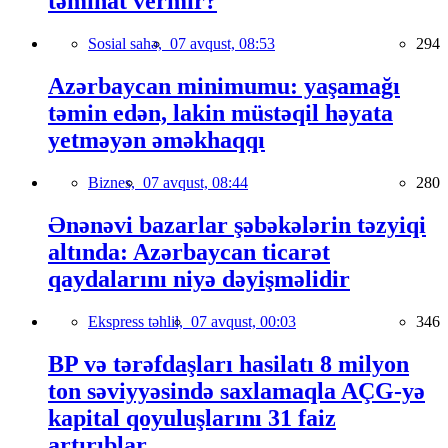
təminat vermir?
Sosial sahə,
07 avqust, 08:53
294
Azərbaycan minimumu: yaşamağı
təmin edən, lakin müstəqil həyata
yetməyən əməkhaqqı
Biznes,
07 avqust, 08:44
280
Ənənəvi bazarlar şəbəkələrin təzyiqi
altında: Azərbaycan ticarət
qaydalarını niyə dəyişməlidir
Ekspress təhlil,
07 avqust, 00:03
346
BP və tərəfdaşları hasilatı 8 milyon
ton səviyyəsində saxlamaqla AÇG-yə
kapital qoyuluşlarını 31 faiz
artırıblar