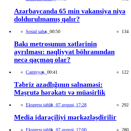
Azərbaycanda 65 min vakansiya niyə
doldurulmamış qalır?
Sosial sahə,
00:50
134
Bakı metrosunun xətlərinin
ayrılması: nəqliyyat böhranından
necə qaçmaq olar?
Cəmiyyət,
00:41
122
Təbriz azadlığının salnaməsi:
Məşrutə hərəkatı və müasirlik
Ekspress təhlil,
07 avqust, 17:28
292
Media idarəçiliyi mərkəzləşdirilir
Ekspress təhlil,
07 avqust, 17:00
280