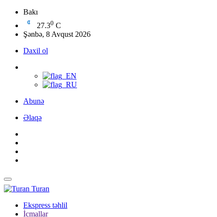
Bakı
0
27.3
C
Şənbə, 8 Avqust 2026
Daxil ol
Abunə
Əlaqə
Turan
Ekspress təhlil
İcmallar