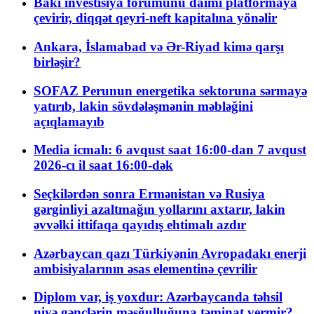
Bakı investisiya forumunu daimi platformaya
çevirir, diqqət qeyri-neft kapitalına yönəlir
Ankara, İslamabad və Ər-Riyad kimə qarşı
birləşir?
SOFAZ Perunun energetika sektoruna sərmayə
yatırıb, lakin sövdələşmənin məbləğini
açıqlamayıb
Media icmalı: 6 avqust saat 16:00-dan 7 avqust
2026-cı il saat 16:00-dək
Seçkilərdən sonra Ermənistan və Rusiya
gərginliyi azaltmağın yollarını axtarır, lakin
əvvəlki ittifaqa qayıdış ehtimalı azdır
Azərbaycan qazı Türkiyənin Avropadakı enerji
ambisiyalarının əsas elementinə çevrilir
Diplom var, iş yoxdur: Azərbaycanda təhsil
niyə gənclərin məşğulluğuna təminat vermir?