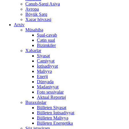
Cənub-Şərqi Asiya
Avropa
Böyük Şərq
Xəzər hövzəsi
Arxiv
Müsahibə
Sual-cavab
Çətin sual
Bizimkiler
Xəbərlər
Siyasət
Cəmiyyət
İqtisadiyyat
Maliyyə
Enerji
Dünyada
Mədəniyyət
Foto sessiyalar
Aktual Reportaj
Buraxılışlar
Bülleten Siyasət
Bülleten İqtisadiyyat
Bülleten Maliyyə
Bülleten Energetika
Söz istəyirəm