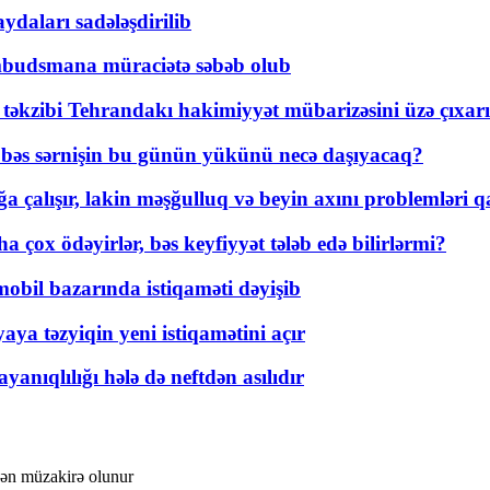
daları sadələşdirilib
mbudsmana müraciətə səbəb olub
a təkzibi Tehrandakı hakimiyyət mübarizəsini üzə çıxarı
r, bəs sərnişin bu günün yükünü necə daşıyacaq?
a çalışır, lakin məşğulluq və beyin axını problemləri qa
ox ödəyirlər, bəs keyfiyyət tələb edə bilirlərmi?
mobil bazarında istiqaməti dəyişib
ya təzyiqin yeni istiqamətini açır
yanıqlılığı hələ də neftdən asılıdır
idən müzakirə olunur