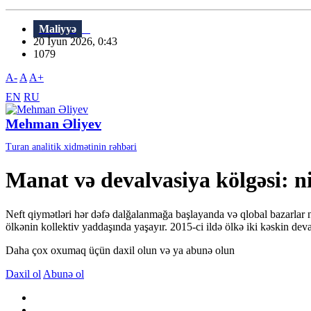
Maliyyə
20 İyun 2026, 0:43
1079
A-
A
A+
EN
RU
Mehman Əliyev
Turan analitik xidmətinin rəhbəri
Manat və devalvasiya kölgəsi: n
Neft qiymətləri hər dəfə dalğalanmağa başlayanda və qlobal bazarlar 
ölkənin kollektiv yaddaşında yaşayır. 2015-ci ildə ölkə iki kəskin dev
Daha çox oxumaq üçün daxil olun və ya abunə olun
Daxil ol
Abunə ol