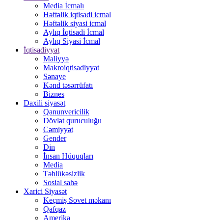
Media İcmalı
Həftəlik iqtisadi icmal
Həftəlik siyasi icmal
Aylıq İqtisadi İcmal
Aylıq Siyasi İcmal
İqtisadiyyat
Maliyyə
Makroiqtisadiyyat
Sənaye
Kənd təsərrüfatı
Biznes
Daxili siyasət
Qanunvericilik
Dövlət quruculuğu
Cəmiyyət
Gender
Din
İnsan Hüquqları
Media
Təhlükəsizlik
Sosial sahə
Xarici Siyasət
Keçmiş Sovet məkanı
Qafqaz
Amerika