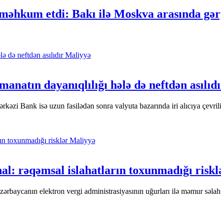
 məhkum etdi: Bakı ilə Moskva arasında gər
Maliyyə
manatın dayanıqlılığı hələ də neftdən asılıd
rkəzi Bank isə uzun fasilədən sonra valyuta bazarında iri alıcıya çevrili
Maliyyə
al: rəqəmsal islahatların toxunmadığı riskl
zərbaycanın elektron vergi administrasiyasının uğurları ilə məmur səlahiy