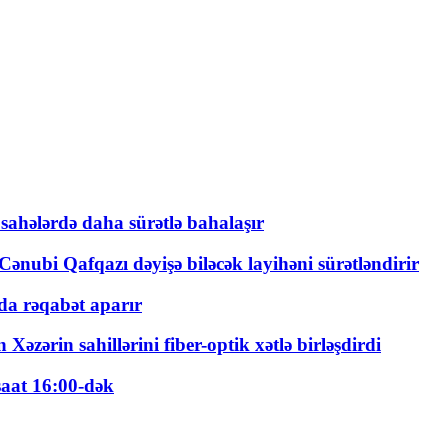
 sahələrdə daha sürətlə bahalaşır
ənubi Qafqazı dəyişə biləcək layihəni sürətləndirir
a rəqabət aparır
zərin sahillərini fiber-optik xətlə birləşdirdi
saat 16:00-dək