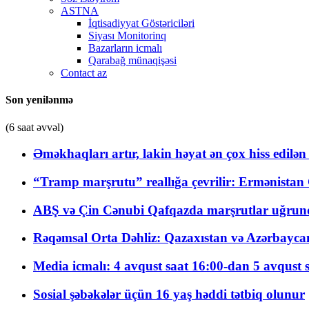
ASTNA
İqtisadiyyat Göstəriciləri
Siyası Monitorinq
Bazarların icmalı
Qarabağ münaqişəsi
Contact az
Son yenilənmə
(6 saat əvvəl)
Əməkhaqları artır, lakin həyat ən çox hiss edilən
“Tramp marşrutu” reallığa çevrilir: Ermənistan C
ABŞ və Çin Cənubi Qafqazda marşrutlar uğrund
Rəqəmsal Orta Dəhliz: Qazaxıstan və Azərbaycan Xə
Media icmalı: 4 avqust saat 16:00-dan 5 avqust 
Sosial şəbəkələr üçün 16 yaş həddi tətbiq olunur