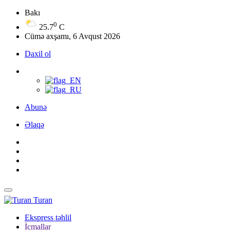
Bakı
0
25.7
C
Cümə axşamı, 6 Avqust 2026
Daxil ol
Abunə
Əlaqə
Turan
Ekspress təhlil
İcmallar