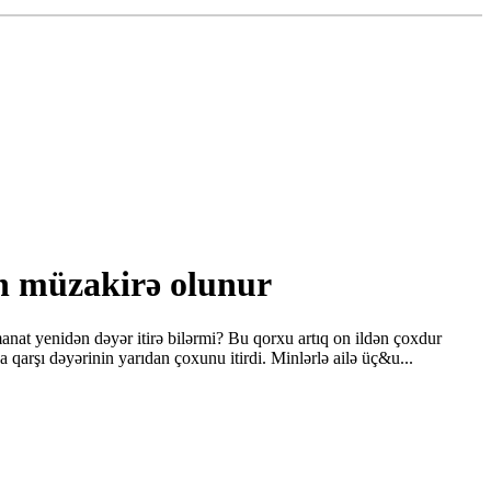
ən müzakirə olunur
nat yenidən dəyər itirə bilərmi? Bu qorxu artıq on ildən çoxdur
 qarşı dəyərinin yarıdan çoxunu itirdi. Minlərlə ailə üç&u...