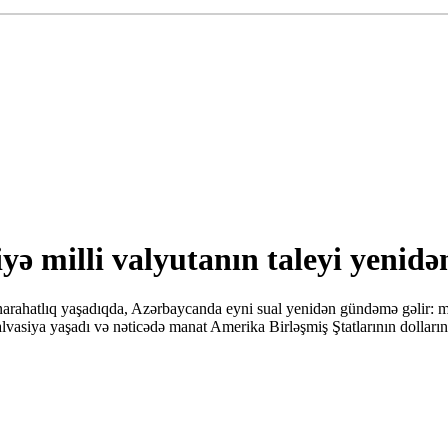
iyə milli valyutanın taleyi yenid
narahatlıq yaşadıqda, Azərbaycanda eyni sual yenidən gündəmə gəlir: ma
alvasiya yaşadı və nəticədə manat Amerika Birləşmiş Ştatlarının dollarına