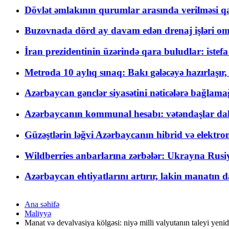
Dövlət əmlakının qurumlar arasında verilməsi qay
Buzovnada dörd ay davam edən drenaj işləri o
İran prezidentinin üzərində qara buludlar: istef
Metroda 10 aylıq sınaq: Bakı gələcəyə hazırlaşı
Azərbaycan gənclər siyasətini nəticələrə bağlamağ
Azərbaycanın kommunal hesabı: vətəndaşlar daha ç
Güzəştlərin ləğvi Azərbaycanın hibrid və elektro
Wildberries anbarlarına zərbələr: Ukrayna Rusiya
Azərbaycan ehtiyatlarını artırır, lakin manatın da
Ana səhifə
Maliyyə
Manat və devalvasiya kölgəsi: niyə milli valyutanın taleyi yen