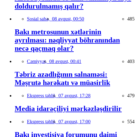
doldurulmamış qalır?
Sosial sahə,
08 avqust, 00:50
485
Bakı metrosunun xətlərinin
ayrılması: nəqliyyat böhranından
necə qaçmaq olar?
Cəmiyyət,
08 avqust, 00:41
403
Təbriz azadlığının salnaməsi:
Məşrutə hərəkatı və müasirlik
Ekspress təhlil,
07 avqust, 17:28
479
Media idarəçiliyi mərkəzləşdirilir
Ekspress təhlil,
07 avqust, 17:00
554
Bakı investisiya forumunu daimi