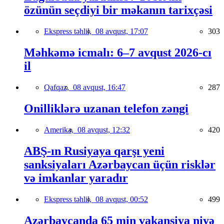
özünün seçdiyi bir məkanın tarixçəsi
Ekspress təhlil,
08 avqust, 17:07
303
Məhkəmə icmalı: 6–7 avqust 2026-cı
il
Qafqaz,
08 avqust, 16:47
287
Onilliklərə uzanan telefon zəngi
Amerika,
08 avqust, 12:32
420
ABŞ-ın Rusiyaya qarşı yeni
sanksiyaları Azərbaycan üçün risklər
və imkanlar yaradır
Ekspress təhlil,
08 avqust, 00:52
499
Azərbaycanda 65 min vakansiya niyə