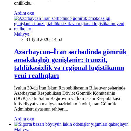
onillikdə...
Ardını oxu
Maliyyə
31 İyul 2026, 14:53
Azərbaycan–İran sərhədində gömrük
əməkdaşlığı genişlənir: tranzit,
təhlükəsizlik və regional logistikanın
yeni reallıqları
İyulun 30-da İran İslam Respublikasının Biləsuvar şəhərində
Azərbaycan Respublikası Dövlət Gömrük Komitəsinin
(DGK) sədri Şahin Bağırovun və İran İslam Respublikası
iqtisadiyyat və maliyyə nazirinin müavini, İran Gömrük
Administrasiyasının rəhbəri...
Ardını oxu
Maliyyə