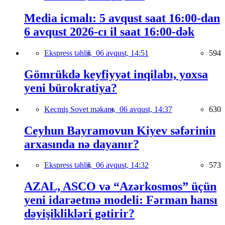
Media icmalı: 5 avqust saat 16:00-dan
6 avqust 2026-cı il saat 16:00-dək
Ekspress təhlil,
06 avqust, 14:51
594
Gömrükdə keyfiyyət inqilabı, yoxsa
yeni bürokratiya?
Keçmiş Sovet məkanı,
06 avqust, 14:37
630
Ceyhun Bayramovun Kiyev səfərinin
arxasında nə dayanır?
Ekspress təhlil,
06 avqust, 14:32
573
AZAL, ASCO və “Azərkosmos” üçün
yeni idarəetmə modeli: Fərman hansı
dəyişiklikləri gətirir?