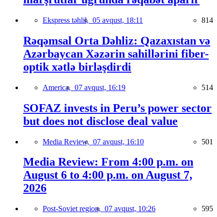
Ekspress təhlil,
05 avqust, 18:11
814
Rəqəmsal Orta Dəhliz: Qazaxıstan və
Azərbaycan Xəzərin sahillərini fiber-
optik xətlə birləşdirdi
America,
07 avqust, 16:19
514
SOFAZ invests in Peru’s power sector
but does not disclose deal value
Media Review,
07 avqust, 16:10
501
Media Review: From 4:00 p.m. on
August 6 to 4:00 p.m. on August 7,
2026
Post-Soviet region,
07 avqust, 10:26
595