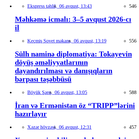
Ekspress təhlil,
06 avqust, 13:43
546
Məhkəmə icmalı: 3–5 avqust 2026-cı
il
Keçmiş Sovet məkanı,
06 avqust, 13:19
556
Sülh naminə diplomatiya: Tokayevin
döyüş əməliyyatlarının
dayandırılması və danışıqların
bərpası təşəbbüsü
Böyük Şərq,
06 avqust, 13:05
588
İran və Ermənistan öz “TRIPP”lərini
hazırlayır
Xəzər hövzəsi,
06 avqust, 12:31
457