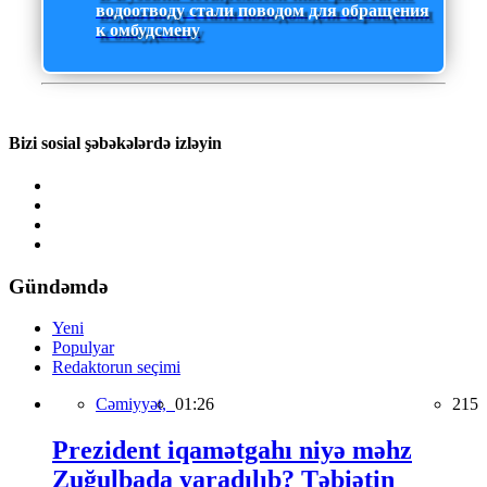
водоотводу стали поводом для обращения
к омбудсмену
Bizi sosial şəbəkələrdə izləyin
Gündəmdə
Yeni
Populyar
Redaktorun seçimi
Cəmiyyət,
01:26
215
Prezident iqamətgahı niyə məhz
Zuğulbada yaradılıb? Təbiətin