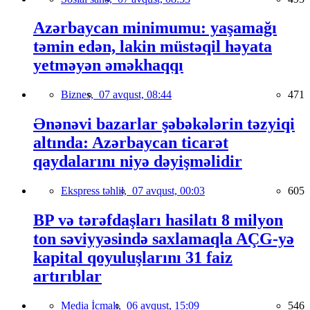
Azərbaycan minimumu: yaşamağı
təmin edən, lakin müstəqil həyata
yetməyən əməkhaqqı
Biznes,
07 avqust, 08:44
471
Ənənəvi bazarlar şəbəkələrin təzyiqi
altında: Azərbaycan ticarət
qaydalarını niyə dəyişməlidir
Ekspress təhlil,
07 avqust, 00:03
605
BP və tərəfdaşları hasilatı 8 milyon
ton səviyyəsində saxlamaqla AÇG-yə
kapital qoyuluşlarını 31 faiz
artırıblar
Media İcmalı,
06 avqust, 15:09
546