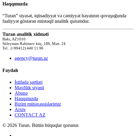
Haqqımızda
“Turan” siyasət, iqtisadiyyat və cəmiyyət həyatının qovuşuğunda
fəaliyyət göstərən müstəqil analitik qurumdur.
Turan analitik xidməti
Bakı, AZ1010
Süleyman Rəhimov küç.,186, Mən. 24
Tel.: (+99412) 440 11 96
agency@turan.az
Faydalı
İstifadə şərtləri
Məxfilik siyasti
Abunə
Haqqımızda
Bizim mütəxəssislərimiz
Arxiv
CONTACT AZ
© 2026 Turan. Bütün hüquqlar qorunur.