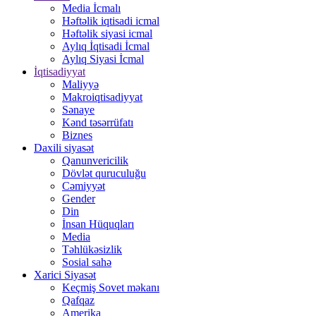
Media İcmalı
Həftəlik iqtisadi icmal
Həftəlik siyasi icmal
Aylıq İqtisadi İcmal
Aylıq Siyasi İcmal
İqtisadiyyat
Maliyyə
Makroiqtisadiyyat
Sənaye
Kənd təsərrüfatı
Biznes
Daxili siyasət
Qanunvericilik
Dövlət quruculuğu
Cəmiyyət
Gender
Din
İnsan Hüquqları
Media
Təhlükəsizlik
Sosial sahə
Xarici Siyasət
Keçmiş Sovet məkanı
Qafqaz
Amerika