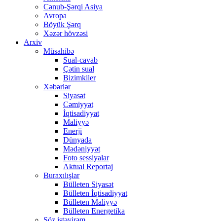
Cənub-Şərqi Asiya
Avropa
Böyük Şərq
Xəzər hövzəsi
Arxiv
Müsahibə
Sual-cavab
Çətin sual
Bizimkiler
Xəbərlər
Siyasət
Cəmiyyət
İqtisadiyyat
Maliyyə
Enerji
Dünyada
Mədəniyyət
Foto sessiyalar
Aktual Reportaj
Buraxılışlar
Bülleten Siyasət
Bülleten İqtisadiyyat
Bülleten Maliyyə
Bülleten Energetika
Söz istəyirəm