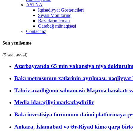
ASTNA
İqtisadiyyat Göstəriciləri
Siyası Monitorinq
Bazarların icmalı
Qarabağ münaqişəsi
Contact az
Son yenilənmə
(9 saat əvvəl)
Azərbaycanda 65 min vakansiya niyə doldurulm
Bakı metrosunun xətlərinin ayrılması: nəqliyya
Təbriz azadlığının salnaməsi: Məşrutə hərəkatı v
Media idarəçiliyi mərkəzləşdirilir
Bakı investisiya forumunu daimi platformaya çevi
Ankara, İslamabad və Ər-Riyad kimə qarşı birlə