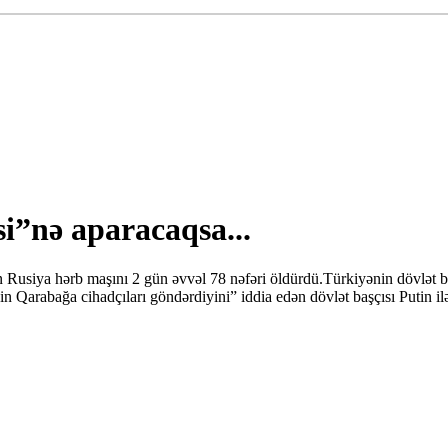
i”nə aparacaqsa...
rən Rusiya hərb maşını 2 gün əvvəl 78 nəfəri öldürdü.Türkiyənin dövlət 
in Qarabağa cihadçıları göndərdiyini” iddia edən dövlət başçısı Putin