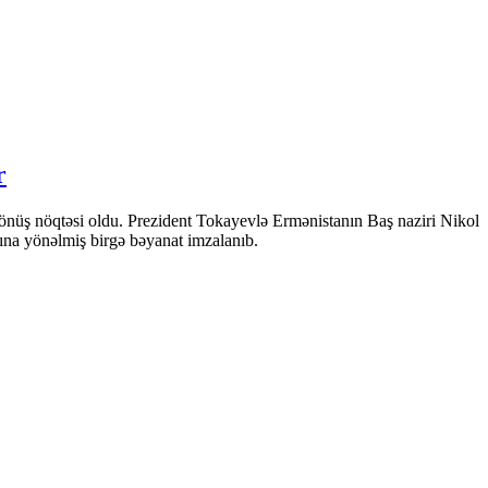
r
önüş nöqtəsi oldu. Prezident Tokayevlə Ermənistanın Baş naziri Nikol
sına yönəlmiş birgə bəyanat imzalanıb.