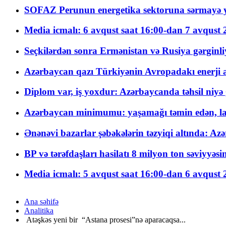
SOFAZ Perunun energetika sektoruna sərmayə ya
Media icmalı: 6 avqust saat 16:00-dan 7 avqust 2
Seçkilərdən sonra Ermənistan və Rusiya gərginliyi
Azərbaycan qazı Türkiyənin Avropadakı enerji am
Diplom var, iş yoxdur: Azərbaycanda təhsil niyə
Azərbaycan minimumu: yaşamağı təmin edən, la
Ənənəvi bazarlar şəbəkələrin təzyiqi altında: Azə
BP və tərəfdaşları hasilatı 8 milyon ton səviyyəs
Media icmalı: 5 avqust saat 16:00-dan 6 avqust 2
Ana səhifə
Analitika
Atəşkəs yeni bir “Astana prosesi”nə aparacaqsa...