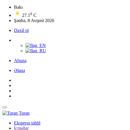
Bakı
0
27.1
C
Şənbə, 8 Avqust 2026
Daxil ol
Abunə
Əlaqə
Turan
Ekspress təhlil
İcmallar