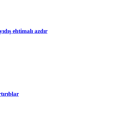
yıdış ehtimalı azdır
tırıblar