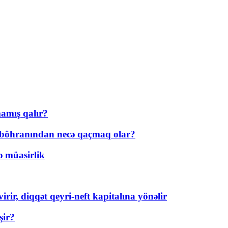
amış qalır?
t böhranından necə qaçmaq olar?
ə müasirlik
rir, diqqət qeyri-neft kapitalına yönəlir
şir?