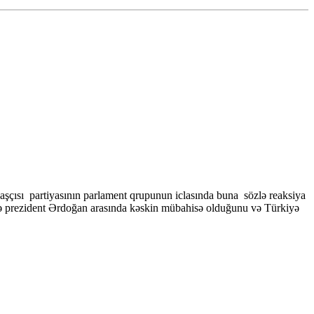
başçısı partiyasının parlament qrupunun iclasında buna sözlə reaksiya
 ilə prezident Ərdoğan arasında kəskin mübahisə olduğunu və Türkiyə