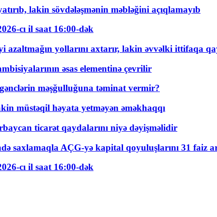
tırıb, lakin sövdələşmənin məbləğini açıqlamayıb
026-cı il saat 16:00-dək
 azaltmağın yollarını axtarır, lakin əvvəlki ittifaqa qa
bisiyalarının əsas elementinə çevrilir
 gənclərin məşğulluğuna təminat vermir?
kin müstəqil həyata yetməyən əməkhaqqı
rbaycan ticarət qaydalarını niyə dəyişməlidir
ində saxlamaqla AÇG-yə kapital qoyuluşlarını 31 faiz ar
026-cı il saat 16:00-dək