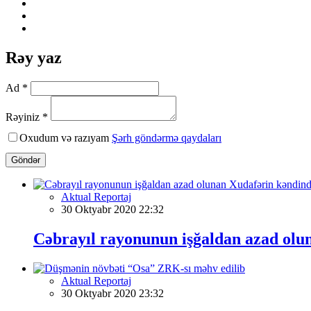
Rəy yaz
Ad *
Rəyiniz *
Oxudum və razıyam
Şərh göndərmə qaydaları
Göndər
Aktual Reportaj
30 Oktyabr 2020 22:32
Cəbrayıl rayonunun işğaldan azad olu
Aktual Reportaj
30 Oktyabr 2020 23:32