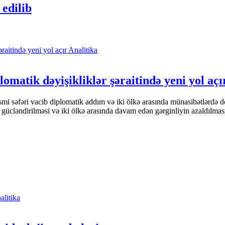
edilib
Analitika
omatik dəyişikliklər şəraitində yeni yol açı
i səfəri vacib diplomatik addım və iki ölkə arasında münasibətlərdə d
 gücləndirilməsi və iki ölkə arasında davam edən gərginliyin azaldılma
alitika