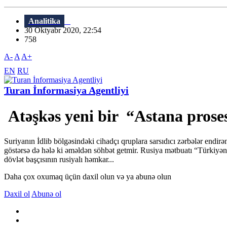
Analitika
30 Oktyabr 2020, 22:54
758
A-
A
A+
EN
RU
Turan İnformasiya Agentliyi
Atəşkəs yeni bir “Astana proses
Suriyanın İdlib bölgəsindəki cihadçı qruplara sarsıdıcı zərbələr endi
göstərsə də hələ ki əməldən söhbət getmir. Rusiya mətbuatı “Türkiyən
dövlət başçısının rusiyalı həmkar...
Daha çox oxumaq üçün daxil olun və ya abunə olun
Daxil ol
Abunə ol