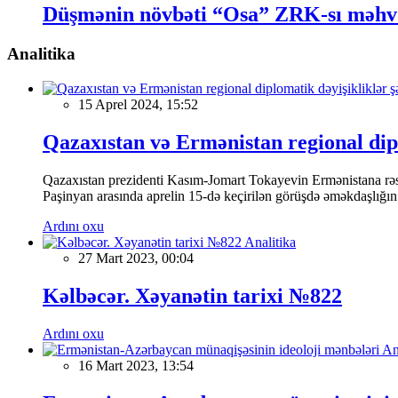
Düşmənin növbəti “Osa” ZRK-sı məhv 
Analitika
15 Aprel 2024, 15:52
Qazaxıstan və Ermənistan regional dipl
Qazaxıstan prezidenti Kasım-Jomart Tokayevin Ermənistana rəsm
Paşinyan arasında aprelin 15-də keçirilən görüşdə əməkdaşlığın
Ardını oxu
Analitika
27 Mart 2023, 00:04
Kəlbəcər. Xəyanətin tarixi №822
Ardını oxu
An
16 Mart 2023, 13:54