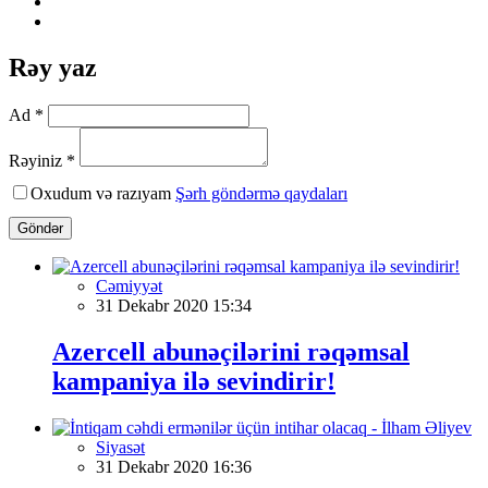
Rəy yaz
Ad *
Rəyiniz *
Oxudum və razıyam
Şərh göndərmə qaydaları
Göndər
Cəmiyyət
31 Dekabr 2020 15:34
Azercell abunəçilərini rəqəmsal
kampaniya ilə sevindirir!
Siyasət
31 Dekabr 2020 16:36