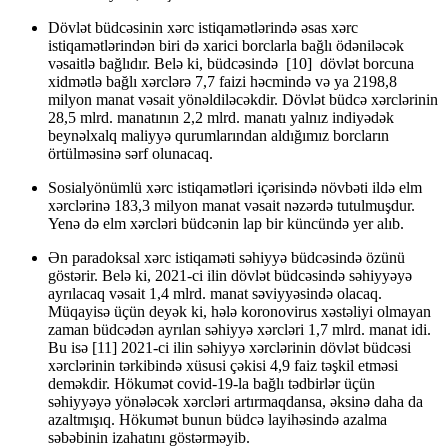
Dövlət büdcəsinin xərc istiqamətlərində əsas xərc
istiqamətlərindən biri də xarici borclarla bağlı ödəniləcək
vəsaitlə bağlıdır. Belə ki, büdcəsində [10] dövlət borcuna
xidmətlə bağlı xərclərə 7,7 faizi həcmində və ya 2198,8
milyon manat vəsait yönəldiləcəkdir. Dövlət büdcə xərclərinin
28,5 mlrd. manatının 2,2 mlrd. manatı yalnız indiyədək
beynəlxalq maliyyə qurumlarından aldığımız borcların
örtülməsinə sərf olunacaq.
Sosialyönümlü xərc istiqamətləri içərisində növbəti ildə elm
xərclərinə 183,3 milyon manat vəsait nəzərdə tutulmuşdur.
Yenə də elm xərcləri büdcənin lap bir küncündə yer alıb.
Ən paradoksal xərc istiqaməti səhiyyə büdcəsində özünü
göstərir. Belə ki, 2021-ci ilin dövlət büdcəsində səhiyyəyə
ayrılacaq vəsait 1,4 mlrd. manat səviyyəsində olacaq.
Müqayisə üçün deyək ki, hələ koronovirus xəstəliyi olmayan
zaman büdcədən ayrılan səhiyyə xərcləri 1,7 mlrd. manat idi.
Bu isə [11] 2021-ci ilin səhiyyə xərclərinin dövlət büdcəsi
xərclərinin tərkibində xüsusi çəkisi 4,9 faiz təşkil etməsi
deməkdir. Hökumət covid-19-la bağlı tədbirlər üçün
səhiyyəyə yönələcək xərcləri artırmaqdansa, əksinə daha da
azaltmışıq. Hökumət bunun büdcə layihəsində azalma
səbəbinin izahatını göstərməyib.