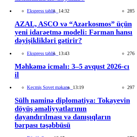
Ekspress təhlil,
14:32
285
AZAL, ASCO və “Azərkosmos” üçün
yeni idarəetmə modeli: Fərman hansı
dəyişiklikləri gətirir?
Ekspress təhlil,
13:43
276
Məhkəmə icmalı: 3–5 avqust 2026-cı
il
Keçmiş Sovet məkanı,
13:19
297
Sülh naminə diplomatiya: Tokayevin
döyüş əməliyyatlarının
dayandırılması və danışıqların
bərpası təşəbbüsü