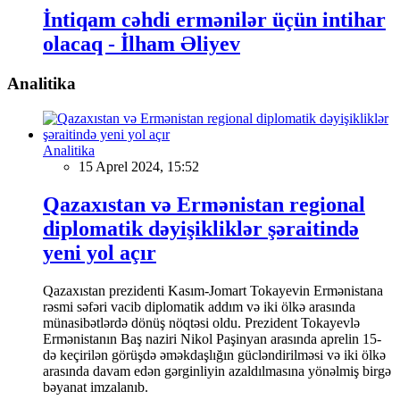
İntiqam cəhdi ermənilər üçün intihar
olacaq - İlham Əliyev
Analitika
Analitika
15 Aprel 2024, 15:52
Qazaxıstan və Ermənistan regional
diplomatik dəyişikliklər şəraitində
yeni yol açır
Qazaxıstan prezidenti Kasım-Jomart Tokayevin Ermənistana
rəsmi səfəri vacib diplomatik addım və iki ölkə arasında
münasibətlərdə dönüş nöqtəsi oldu. Prezident Tokayevlə
Ermənistanın Baş naziri Nikol Paşinyan arasında aprelin 15-
də keçirilən görüşdə əməkdaşlığın gücləndirilməsi və iki ölkə
arasında davam edən gərginliyin azaldılmasına yönəlmiş birgə
bəyanat imzalanıb.