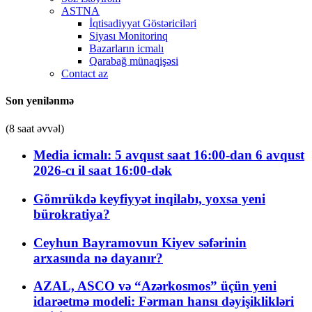
ASTNA
İqtisadiyyat Göstəriciləri
Siyası Monitorinq
Bazarların icmalı
Qarabağ münaqişəsi
Contact az
Son yenilənmə
(8 saat əvvəl)
Media icmalı: 5 avqust saat 16:00-dan 6 avqust
2026-cı il saat 16:00-dək
Gömrükdə keyfiyyət inqilabı, yoxsa yeni
bürokratiya?
Ceyhun Bayramovun Kiyev səfərinin
arxasında nə dayanır?
AZAL, ASCO və “Azərkosmos” üçün yeni
idarəetmə modeli: Fərman hansı dəyişiklikləri