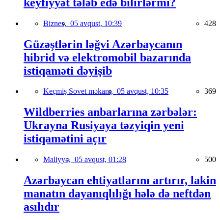
keyfiyyət tələb edə bilirlərmi?
Biznes,
05 avqust, 10:39
428
Güzəştlərin ləğvi Azərbaycanın
hibrid və elektromobil bazarında
istiqaməti dəyişib
Keçmiş Sovet məkanı,
05 avqust, 10:35
369
Wildberries anbarlarına zərbələr:
Ukrayna Rusiyaya təzyiqin yeni
istiqamətini açır
Maliyyə,
05 avqust, 01:28
500
Azərbaycan ehtiyatlarını artırır, lakin
manatın dayanıqlılığı hələ də neftdən
asılıdır