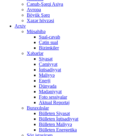
Cənub-Şərqi Asiya
Avropa
Böyük Şərq
Xəzər hövzəsi
Arxiv
Müsahibə
Sual-cavab
Çətin sual
Bizimkiler
Xəbərlər
Siyasət
Cəmiyyət
İqtisadiyyat
Maliyyə
Enerji
Dünyada
Mədəniyyət
Foto sessiyalar
Aktual Reportaj
Buraxılışlar
Bülleten Siyasət
Bülleten İqtisadiyyat
Bülleten Maliyyə
Bülleten Energetika
Söz istəyirəm