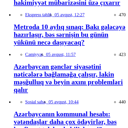
hakimiyyət mübarizəsini üzə çıxarır
Ekspress təhlil,
05 avqust, 12:27
470
Metroda 10 aylıq sınaq: Bakı gələcəyə
hazırlaşır, bəs sərnişin bu günün
yükünü necə daşıyacaq?
Cəmiyyət,
05 avqust, 11:57
423
Azərbaycan gənclər siyasətini
nəticələrə bağlamağa çalışır, lakin
məşğulluq və beyin axını problemləri
qalır
Sosial sahə,
05 avqust, 10:44
440
Azərbaycanın kommunal hesabı:
vətəndaşlar daha çox ödəyirlər, bəs