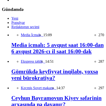
Gündəmdə
Yeni
Populyar
Redaktorun seçimi
Media İcmalı,
15:09
270
Media icmalı: 5 avqust saat 16:00-dan
6 avqust 2026-cı il saat 16:00-dək
Ekspress təhlil,
14:51
287
Gömrükdə keyfiyyət inqilabı, yoxsa
yeni bürokratiya?
Keçmiş Sovet məkanı,
14:37
297
Ceyhun Bayramovun Kiyev səfərinin
arxasında nə dayanır?