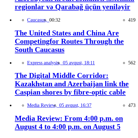
regionlar və Qarabağ üçün yeniləyir
Caucasus,
00:32
419
The United States and China Are
Competingfor Routes Through the
South Caucasus
Express analysis,
05 avqust, 18:11
562
The Digital Middle Corridor:
Kazakhstan and Azerbaijan link the
Caspian shores by fibre-optic cable
Media Review,
05 avqust, 16:37
473
Media Review: From 4:00 p.m. on
August 4 to 4:00 p.m. on August 5