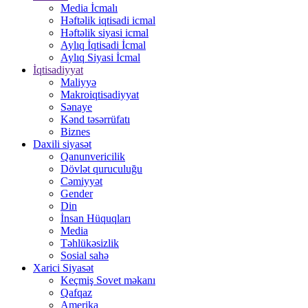
Media İcmalı
Həftəlik iqtisadi icmal
Həftəlik siyasi icmal
Aylıq İqtisadi İcmal
Aylıq Siyasi İcmal
İqtisadiyyat
Maliyyə
Makroiqtisadiyyat
Sənaye
Kənd təsərrüfatı
Biznes
Daxili siyasət
Qanunvericilik
Dövlət quruculuğu
Cəmiyyət
Gender
Din
İnsan Hüquqları
Media
Təhlükəsizlik
Sosial sahə
Xarici Siyasət
Keçmiş Sovet məkanı
Qafqaz
Amerika