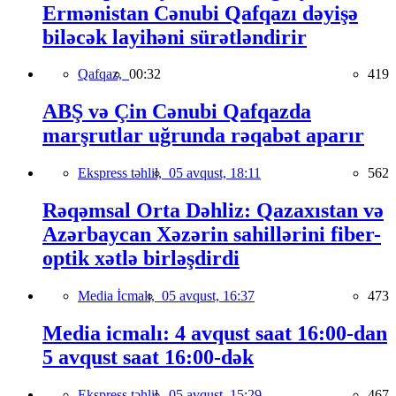
Ermənistan Cənubi Qafqazı dəyişə
biləcək layihəni sürətləndirir
Qafqaz,
00:32
419
ABŞ və Çin Cənubi Qafqazda
marşrutlar uğrunda rəqabət aparır
Ekspress təhlil,
05 avqust, 18:11
562
Rəqəmsal Orta Dəhliz: Qazaxıstan və
Azərbaycan Xəzərin sahillərini fiber-
optik xətlə birləşdirdi
Media İcmalı,
05 avqust, 16:37
473
Media icmalı: 4 avqust saat 16:00-dan
5 avqust saat 16:00-dək
Ekspress təhlil,
05 avqust, 15:29
467