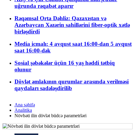
uğrunda rəqabət aparır
Rəqəmsal Orta Dəhliz: Qazaxıstan və
Azərbaycan Xəzərin sahillərini fiber-optik xətlə
birləşdirdi
Media icmalı: 4 avqust saat 16:00-dan 5 avqust
saat 16:00-dək
Sosial şəbəkələr üçün 16 yaş həddi tətbiq
olunur
Dövlət əmlakının qurumlar arasında verilməsi
qaydaları sadələşdirilib
Ana səhifə
Analitika
Növbəti ilin dövlət büdcə parametrləri