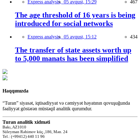
Express analysis,
05 avqust, 15:29
467
The age threshold of 16 years is being
introduced for social networks
Express analysis,
05 avqust, 15:12
434
The transfer of state assets worth up
to 5,000 manats has been simplified
Haqqımızda
“Turan” siyasət, iqtisadiyyat və cəmiyyət həyatının qovuşuğunda
fəaliyyət göstərən müstəqil analitik qurumdur.
Turan analitik xidməti
Bakı, AZ1010
Süleyman Rəhimov küç.,186, Mən. 24
Tel.: (+99412) 440 11 96