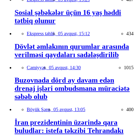
Sosial şəbəkələr üçün 16 yaş həddi
tətbiq olunur
Ekspress təhlil,
05 avqust, 15:12
434
Dövlət əmlakının qurumlar arasında
verilməsi qaydaları sadələşdirilib
Cəmiyyət,
05 avqust, 14:30
1015
Buzovnada dörd ay davam edən
drenaj işləri ombudsmana müraciətə
səbəb olub
Böyük Şərq,
05 avqust, 13:05
400
İran prezidentinin üzərində qara
buludlar: istefa təkzibi Tehrandakı