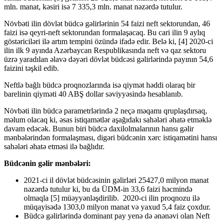
mln. manat, kəsiri isə 7 335,3 mln. manat nəzərdə tutulur.
Növbəti ilin dövlət büdcə gəlirlərinin 54 faizi neft sektorundan, 46
faizi isə qeyri-neft sektorundan formalaşacaq. Bu cari ilin 9 aylıq
göstəriciləri ilə artım tempini özündə ifadə edir. Belə ki, [4] 2020-ci
ilin ilk 9 ayında Azərbaycan Respublikasında neft və qaz sektoru
üzrə yaradılan əlavə dəyəri dövlət büdcəsi gəlirlərində payının 54,6
faizini təşkil edib.
Neftlə bağlı büdcə proqnozlarında isə qiymət həddi olaraq bir
barelinin qiyməti 40 ABŞ dollar səviyyəsində hesablanıb.
Növbəti ilin büdcə parametrlərində 2 neçə məqamı qruplaşdırsaq,
məlum olacaq ki, əsas istiqamətlər aşağıdakı sahələri əhatə etməklə
davam edəcək. Bunun biri büdcə daxilolmalarının hansı gəlir
mənbələrindən formalaşması, digəri büdcənin xərc istiqamətini hansı
sahələri əhatə etməsi ilə bağlıdır.
Büdcənin gəlir mənbələri:
2021-ci il dövlət büdcəsinin gəlirləri 25427,0 milyon manat
nəzərdə tutulur ki, bu da ÜDM-in 33,6 faizi həcmində
olmaqla [5] müəyyənləşdirilib. 2020-ci ilin proqnozu ilə
müqayisədə 1303,0 milyon manat və yaxud 5,4 faiz çoxdur.
Büdcə gəlirlərində dominant pay yenə də ənənəvi olan Neft