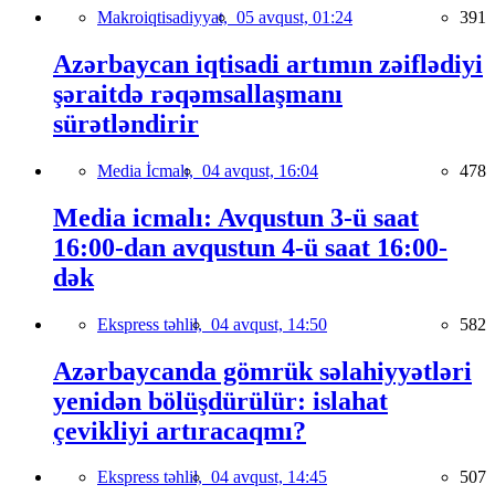
Makroiqtisadiyyat,
05 avqust, 01:24
391
Azərbaycan iqtisadi artımın zəiflədiyi
şəraitdə rəqəmsallaşmanı
sürətləndirir
Media İcmalı,
04 avqust, 16:04
478
Media icmalı: Avqustun 3-ü saat
16:00-dan avqustun 4-ü saat 16:00-
dək
Ekspress təhlil,
04 avqust, 14:50
582
Azərbaycanda gömrük səlahiyyətləri
yenidən bölüşdürülür: islahat
çevikliyi artıracaqmı?
Ekspress təhlil,
04 avqust, 14:45
507