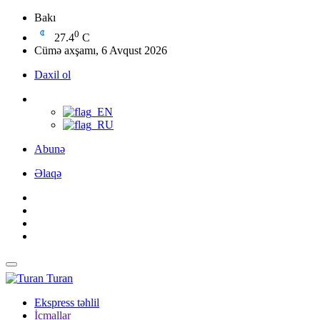
Bakı
0
27.4
C
Cümə axşamı, 6 Avqust 2026
Daxil ol
Abunə
Əlaqə
Turan
Ekspress təhlil
İcmallar