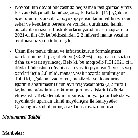
Növbəti ilin dövlət büdcəsində heç zaman rast gəlmədiyimiz
bir xərc istiqaməti də müəyyənləşib. Belə ki, [12] işğaldan
azad olunmuş ərazilərə böyük qayıdışın təmin edilməsi üçün
şəhər və kəndlərin bərpası və yenidən qurulması, həmin
ərazilərdə müasir infrastrukturların yaradılması məqsədi ilə
2021-ci ilin dövlət büdcəsindən 2,2 milyard manat vəsaitin
ayrılması nəzərdə tutulmuşdur.
Uzun illər təmir, tikinti və infrastrukturun formalaşması
xərclərinin ağırlıq təşkil etdiyi (33-39%) istiqamətə nisbətən
daha az vəsait ayrılacaq. Belə ki, bu məqsədlə [13] 2021-ci il
dövlət büdcəsində dövlət əsaslı vəsait qoyuluşu (investisiya)
xərcləri üçün 2,8 mlrd. manat vəsait nəzərdə tutulmuşdur.
Təbii ki, işğaldan azad olmuş ərazilərdə yenidənqurma
işlərinin aparılmasını üçün ayrılmış vəsaitlərdə (2,2 mlrd.)
təyinatına görə infrastrukturun qurulması işlərini özündə
ehtiva edir. Belə demək mümkünsə, indiyə qədər Bakıda və
rayonlarda aparılan tikinti meydançası ilə fəaliyyətlər
Qarabağın azad olunmuş əraziləri ilə əvəz olunacaq.
Mohammed Talibli
Mənbələr: