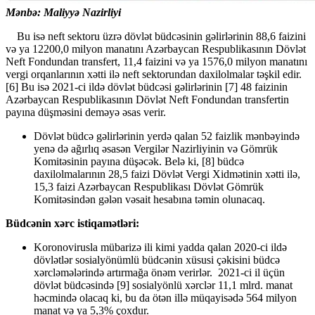
Mənbə: Maliyyə Nazirliyi
Bu isə neft sektoru üzrə dövlət büdcəsinin gəlirlərinin 88,6 faizini
və ya 12200,0 milyon manatını Azərbaycan Respublikasının Dövlət
Neft Fondundan transfert, 11,4 faizini və ya 1576,0 milyon manatını
vergi orqanlarının xətti ilə neft sektorundan daxilolmalar təşkil edir.
[6] Bu isə 2021-ci ildə dövlət büdcəsi gəlirlərinin [7] 48 faizinin
Azərbaycan Respublikasının Dövlət Neft Fondundan transfertin
payına düşməsini deməyə əsas verir.
Dövlət büdcə gəlirlərinin yerdə qalan 52 faizlik mənbəyində
yenə də ağırlıq əsasən Vergilər Nazirliyinin və Gömrük
Komitəsinin payına düşəcək. Belə ki, [8] büdcə
daxilolmalarının 28,5 faizi Dövlət Vergi Xidmətinin xətti ilə,
15,3 faizi Azərbaycan Respublikası Dövlət Gömrük
Komitəsindən gələn vəsait hesabına təmin olunacaq.
Büdcənin xərc istiqamətləri:
Koronovirusla mübarizə ili kimi yadda qalan 2020-ci ildə
dövlətlər sosialyönümlü büdcənin xüsusi çəkisini büdcə
xərcləmələrində artırmağa önəm verirlər. 2021-ci il üçün
dövlət büdcəsində [9] sosialyönlü xərclər 11,1 mlrd. manat
həcmində olacaq ki, bu da ötən illə müqayisədə 564 milyon
manat və ya 5,3% çoxdur.