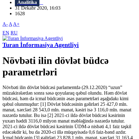
Analitika
31 Dekabr 2020, 16:03
1628
A-
A
A+
EN
RU
Turan İnformasiya Agentliyi
Növbəti ilin dövlət büdcə
parametrləri
Növbəti ilin dövlət büdcəsi parlamentdə (29.12.2020) “uzun”
müzakirələrdən sonra səsə qoyularaq qəbul olundu. Həm dövlət
büdcəsi, həm də icmal büdcənin əsas parametrləri aşağıdakı kimi
qəbul olunmuşdur: [1] Dövlət büdcəsinin gəlirləri 25 427,0 mln.
manat, xərcləri 28 543,0 mln. manat, kəsiri isə 3 116,0 mln. manat
nəzərdə tutulur. Bu isə [2] 2021-ci ildə dövlət büdcəsi kəsirinin
yuxarı həddi 3116,0 milyon manat məbləğində nəzərdə tutulur.
2021-ci ildə dövlət büdcəsi kəsirinin ÜDM-ə nisbəti 4,1 faiz təşkil
edəcəkdir ki, bu da 2020-ci illə müqayisədə 0,6 faiz-bənd azdır.
İcmal büdcənin [3] gəlirləri 23 828,1 mln. manat, xərcləri 31 163,4