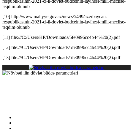
respublikasinin-2021-ci-il-dovlet-budceinin-layihesi-milli-meclise-
teqdim-olunub
[10] http://www.maliyye.gov.az/news/5499/azerbaycan-
respublikasinin-2021-ci-il-dovlet-budceinin-layihesi-milli-meclise-
teqdim-olunub
[11] file:///C:/Users/HP/Downloads/5fe0996cc4b44%20(2).pdf
[12] file:///C:/Users/HP/Downloads/5fe0996cc4b44%20(2).pdf
[13] file:///C:/Users/HP/Downloads/5fe0996cc4b44%20(2).pdf