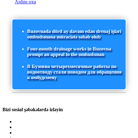
Ardını oxu
Buzovnada dörd ay davam edən drenaj işləri
ombudsmana müraciətə səbəb olub
Four-month drainage works in Buzovna
prompt an appeal to the ombudsman
В Бузовна четырехмесячные работы по
водоотводу стали поводом для обращения
к омбудсмену
Bizi sosial şəbəkələrdə izləyin