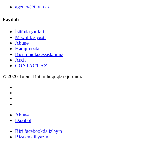
agency@turan.az
Faydalı
İstifadə şərtləri
Məxfilik siyasti
Abunə
Haqqımızda
Bizim mütəxəssislərimiz
Arxiv
CONTACT AZ
© 2026 Turan. Bütün hüquqlar qorunur.
Abunə
Daxil ol
Bizi facebookda izləyin
Bizə email yazın