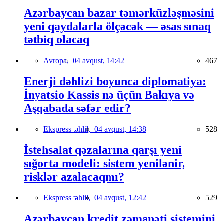
Azərbaycan bazar təmərküzləşməsini
yeni qaydalarla ölçəcək — əsas sınaq
tətbiq olacaq
Avropa,
04 avqust, 14:42
467
Enerji dəhlizi boyunca diplomatiya:
İnyatsio Kassis nə üçün Bakıya və
Aşqabada səfər edir?
Ekspress təhlil,
04 avqust, 14:38
528
İstehsalat qəzalarına qarşı yeni
sığorta modeli: sistem yenilənir,
risklər azalacaqmı?
Ekspress təhlil,
04 avqust, 12:42
529
Azərbaycan kredit zəmanəti sistemini