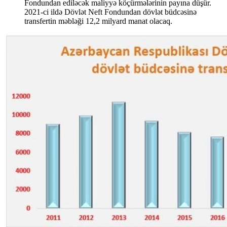
Fondundan ediləcək maliyyə köçürmələrinin payına düşür.
2021-ci ildə Dövlət Neft Fondundan dövlət büdcəsinə
transfertin məbləği 12,2 milyard manat olacaq.