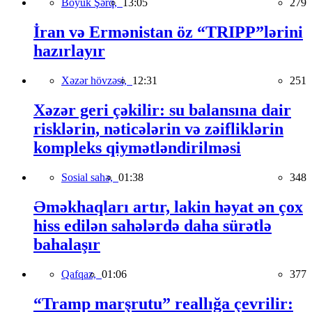
Böyük Şərq,
13:05
279
İran və Ermənistan öz “TRIPP”lərini
hazırlayır
Xəzər hövzəsi,
12:31
251
Xəzər geri çəkilir: su balansına dair
risklərin, nəticələrin və zəifliklərin
kompleks qiymətləndirilməsi
Sosial sahə,
01:38
348
Əməkhaqları artır, lakin həyat ən çox
hiss edilən sahələrdə daha sürətlə
bahalaşır
Qafqaz,
01:06
377
“Tramp marşrutu” reallığa çevrilir: