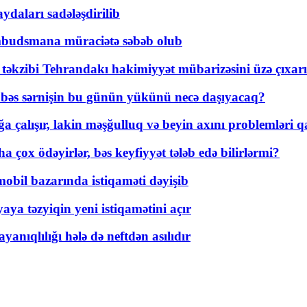
daları sadələşdirilib
mbudsmana müraciətə səbəb olub
a təkzibi Tehrandakı hakimiyyət mübarizəsini üzə çıxarı
r, bəs sərnişin bu günün yükünü necə daşıyacaq?
a çalışır, lakin məşğulluq və beyin axını problemləri qa
ox ödəyirlər, bəs keyfiyyət tələb edə bilirlərmi?
mobil bazarında istiqaməti dəyişib
ya təzyiqin yeni istiqamətini açır
yanıqlılığı hələ də neftdən asılıdır