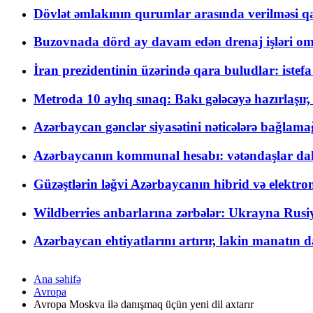
Dövlət əmlakının qurumlar arasında verilməsi qay
Buzovnada dörd ay davam edən drenaj işləri o
İran prezidentinin üzərində qara buludlar: istef
Metroda 10 aylıq sınaq: Bakı gələcəyə hazırlaşı
Azərbaycan gənclər siyasətini nəticələrə bağlamağ
Azərbaycanın kommunal hesabı: vətəndaşlar daha ç
Güzəştlərin ləğvi Azərbaycanın hibrid və elektro
Wildberries anbarlarına zərbələr: Ukrayna Rusiya
Azərbaycan ehtiyatlarını artırır, lakin manatın da
Ana səhifə
Avropa
Avropa Moskva ilə danışmaq üçün yeni dil axtarır