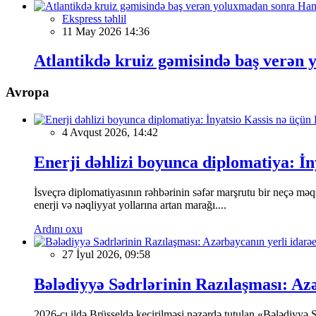
Ekspress təhlil
11 May 2026 14:36
Atlantikdə kruiz gəmisində baş verən
Avropa
4 Avqust 2026, 14:42
Enerji dəhlizi boyunca diplomatiya: İn
İsveçrə diplomatiyasının rəhbərinin səfər marşrutu bir neçə mə
enerji və nəqliyyat yollarına artan marağı....
Ardını oxu
27 İyul 2026, 09:58
Bələdiyyə Sədrlərinin Razılaşması: Azə
2026-cı ildə Brüsseldə keçirilməsi nəzərdə tutulan «Bələdiyyə 