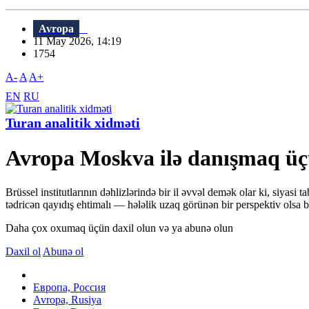
Avropa
11 May 2026, 14:19
1754
A-
A
A+
EN
RU
Turan analitik xidməti
Avropa Moskva ilə danışmaq üçü
Brüssel institutlarının dəhlizlərində bir il əvvəl demək olar ki, siyasi
tədricən qayıdış ehtimalı — hələlik uzaq görünən bir perspektiv olsa bel
Daha çox oxumaq üçün daxil olun və ya abunə olun
Daxil ol
Abunə ol
Европа, Россия
Avropa, Rusiya