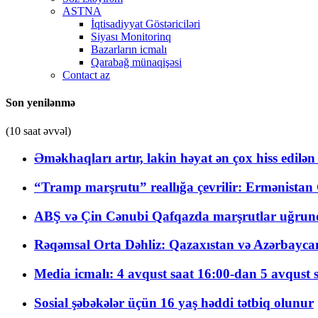
ASTNA
İqtisadiyyat Göstəriciləri
Siyası Monitorinq
Bazarların icmalı
Qarabağ münaqişəsi
Contact az
Son yenilənmə
(10 saat əvvəl)
Əməkhaqları artır, lakin həyat ən çox hiss edilən
“Tramp marşrutu” reallığa çevrilir: Ermənistan C
ABŞ və Çin Cənubi Qafqazda marşrutlar uğrund
Rəqəmsal Orta Dəhliz: Qazaxıstan və Azərbaycan Xə
Media icmalı: 4 avqust saat 16:00-dan 5 avqust 
Sosial şəbəkələr üçün 16 yaş həddi tətbiq olunur