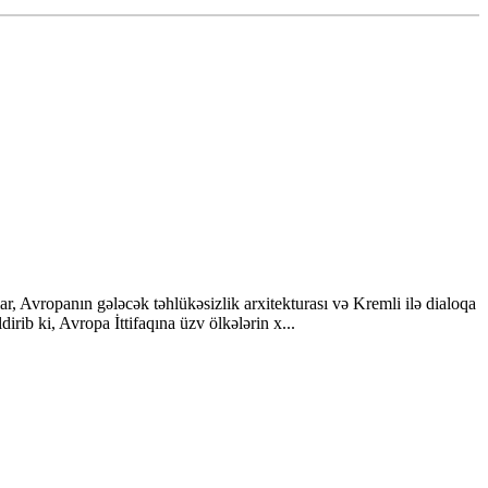
lar, Avropanın gələcək təhlükəsizlik arxitekturası və Kremli ilə dialoqa
irib ki, Avropa İttifaqına üzv ölkələrin x...