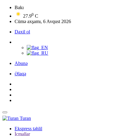
Bakı
0
27.9
C
Cümə axşamı, 6 Avqust 2026
Daxil ol
Abunə
Əlaqə
Turan
Ekspress təhlil
İcmallar