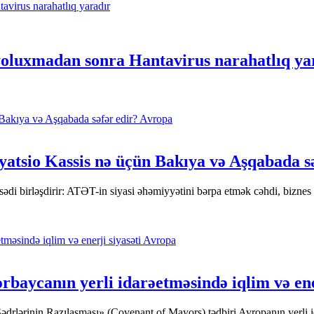
 yoluxmadan sonra Hantavirus narahatlıq ya
Avropa
yatsio Kassis nə üçün Bakıya və Aşqabada s
qsədi birləşdirir: ATƏT-in siyasi əhəmiyyətini bərpa etmək cəhdi, bizn
Avropa
rbaycanın yerli idarəetməsində iqlim və ene
Sədrlərinin Razılaşması» (Covenant of Mayors) tədbiri Avropanın yerli i