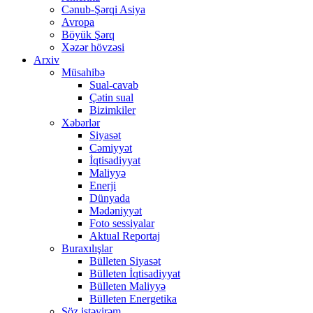
Cənub-Şərqi Asiya
Avropa
Böyük Şərq
Xəzər hövzəsi
Arxiv
Müsahibə
Sual-cavab
Çətin sual
Bizimkiler
Xəbərlər
Siyasət
Cəmiyyət
İqtisadiyyat
Maliyyə
Enerji
Dünyada
Mədəniyyət
Foto sessiyalar
Aktual Reportaj
Buraxılışlar
Bülleten Siyasət
Bülleten İqtisadiyyat
Bülleten Maliyyə
Bülleten Energetika
Söz istəyirəm