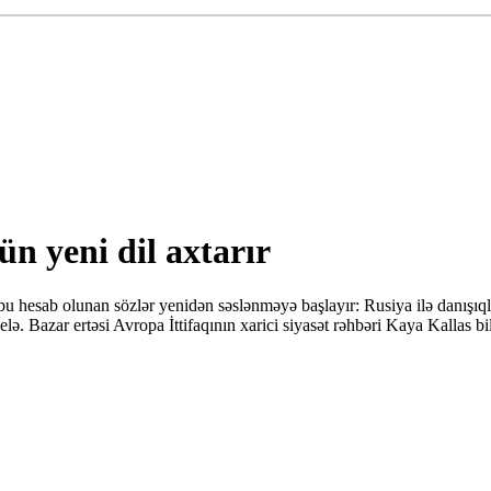
n yeni dil axtarır
 tabu hesab olunan sözlər yenidən səslənməyə başlayır: Rusiya ilə danışıq
ə. Bazar ertəsi Avropa İttifaqının xarici siyasət rəhbəri Kaya Kallas bild