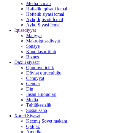
Media İcmalı
Həftəlik iqtisadi icmal
Həftəlik siyasi icmal
Aylıq İqtisadi İcmal
Aylıq Siyasi İcmal
İqtisadiyyat
Maliyyə
Makroiqtisadiyyat
Sənaye
Kənd təsərrüfatı
Biznes
Daxili siyasət
Qanunvericilik
Dövlət quruculuğu
Cəmiyyət
Gender
Din
İnsan Hüquqları
Media
Təhlükəsizlik
Sosial sahə
Xarici Siyasət
Keçmiş Sovet məkanı
Qafqaz
Amerika