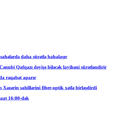
 sahələrdə daha sürətlə bahalaşır
ənubi Qafqazı dəyişə biləcək layihəni sürətləndirir
a rəqabət aparır
zərin sahillərini fiber-optik xətlə birləşdirdi
saat 16:00-dək