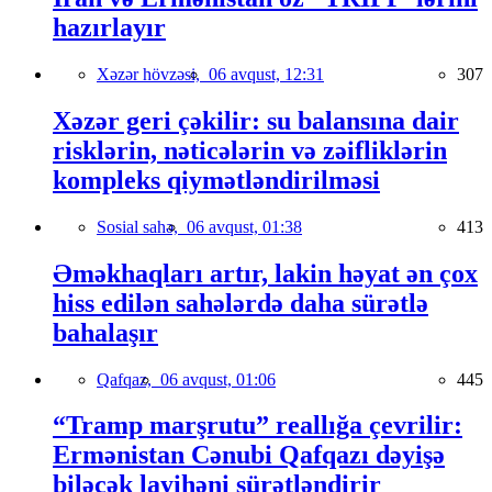
hazırlayır
Xəzər hövzəsi,
06 avqust, 12:31
307
Xəzər geri çəkilir: su balansına dair
risklərin, nəticələrin və zəifliklərin
kompleks qiymətləndirilməsi
Sosial sahə,
06 avqust, 01:38
413
Əməkhaqları artır, lakin həyat ən çox
hiss edilən sahələrdə daha sürətlə
bahalaşır
Qafqaz,
06 avqust, 01:06
445
“Tramp marşrutu” reallığa çevrilir:
Ermənistan Cənubi Qafqazı dəyişə
biləcək layihəni sürətləndirir