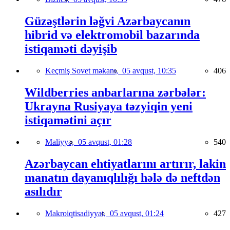
Güzəştlərin ləğvi Azərbaycanın
hibrid və elektromobil bazarında
istiqaməti dəyişib
Keçmiş Sovet məkanı,
05 avqust, 10:35
406
Wildberries anbarlarına zərbələr:
Ukrayna Rusiyaya təzyiqin yeni
istiqamətini açır
Maliyyə,
05 avqust, 01:28
540
Azərbaycan ehtiyatlarını artırır, lakin
manatın dayanıqlılığı hələ də neftdən
asılıdır
Makroiqtisadiyyat,
05 avqust, 01:24
427