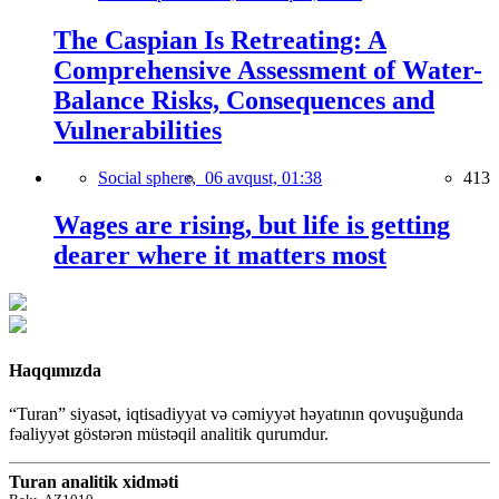
The Caspian Is Retreating: A
Comprehensive Assessment of Water-
Balance Risks, Consequences and
Vulnerabilities
Social sphere,
06 avqust, 01:38
413
Wages are rising, but life is getting
dearer where it matters most
Haqqımızda
“Turan” siyasət, iqtisadiyyat və cəmiyyət həyatının qovuşuğunda
fəaliyyət göstərən müstəqil analitik qurumdur.
Turan analitik xidməti