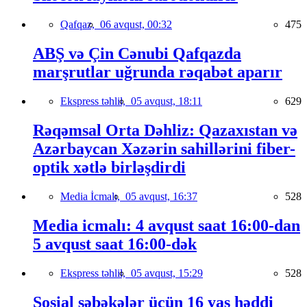
Qafqaz,
06 avqust, 00:32
475
ABŞ və Çin Cənubi Qafqazda
marşrutlar uğrunda rəqabət aparır
Ekspress təhlil,
05 avqust, 18:11
629
Rəqəmsal Orta Dəhliz: Qazaxıstan və
Azərbaycan Xəzərin sahillərini fiber-
optik xətlə birləşdirdi
Media İcmalı,
05 avqust, 16:37
528
Media icmalı: 4 avqust saat 16:00-dan
5 avqust saat 16:00-dək
Ekspress təhlil,
05 avqust, 15:29
528
Sosial şəbəkələr üçün 16 yaş həddi