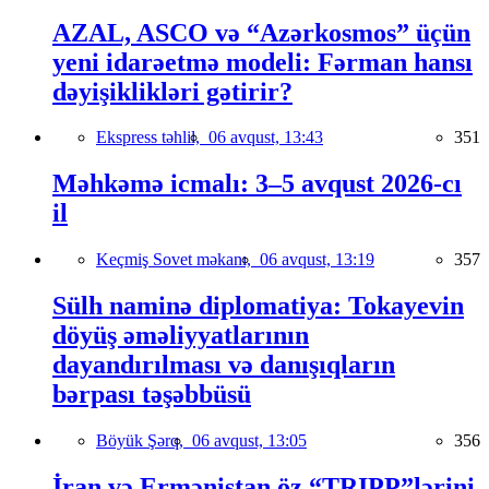
AZAL, ASCO və “Azərkosmos” üçün
yeni idarəetmə modeli: Fərman hansı
dəyişiklikləri gətirir?
Ekspress təhlil,
06 avqust, 13:43
351
Məhkəmə icmalı: 3–5 avqust 2026-cı
il
Keçmiş Sovet məkanı,
06 avqust, 13:19
357
Sülh naminə diplomatiya: Tokayevin
döyüş əməliyyatlarının
dayandırılması və danışıqların
bərpası təşəbbüsü
Böyük Şərq,
06 avqust, 13:05
356
İran və Ermənistan öz “TRIPP”lərini