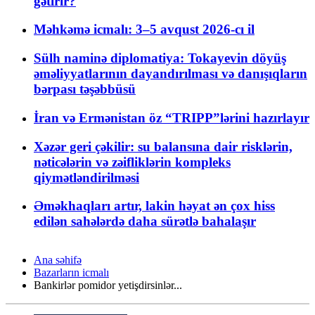
gətirir?
Məhkəmə icmalı: 3–5 avqust 2026-cı il
Sülh naminə diplomatiya: Tokayevin döyüş
əməliyyatlarının dayandırılması və danışıqların
bərpası təşəbbüsü
İran və Ermənistan öz “TRIPP”lərini hazırlayır
Xəzər geri çəkilir: su balansına dair risklərin,
nəticələrin və zəifliklərin kompleks
qiymətləndirilməsi
Əməkhaqları artır, lakin həyat ən çox hiss
edilən sahələrdə daha sürətlə bahalaşır
Ana səhifə
Bazarların icmalı
Bankirlər pomidor yetişdirsinlər...