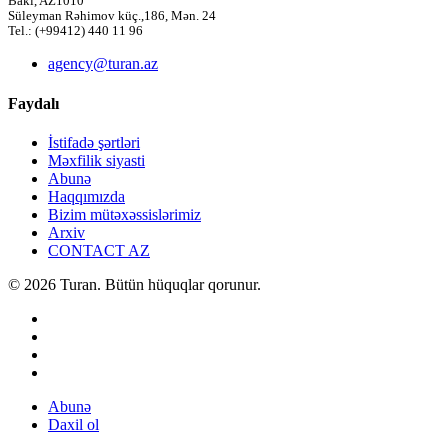
Bakı, AZ1010
Süleyman Rəhimov küç.,186, Mən. 24
Tel.: (+99412) 440 11 96
agency@turan.az
Faydalı
İstifadə şərtləri
Məxfilik siyasti
Abunə
Haqqımızda
Bizim mütəxəssislərimiz
Arxiv
CONTACT AZ
© 2026 Turan. Bütün hüquqlar qorunur.
Abunə
Daxil ol