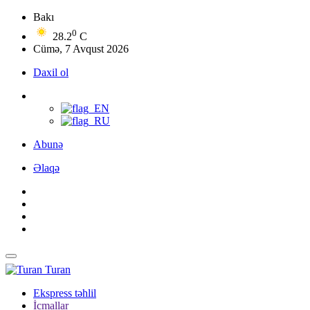
Bakı
0
28.2
C
Cümə, 7 Avqust 2026
Daxil ol
Abunə
Əlaqə
Turan
Ekspress təhlil
İcmallar