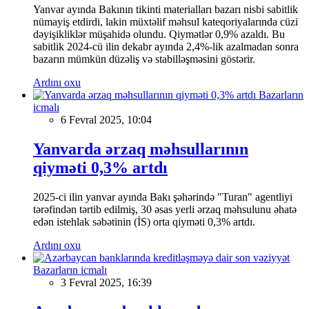
Yanvar ayında Bakının tikinti materialları bazarı nisbi sabitlik
nümayiş etdirdi, lakin müxtəlif məhsul kateqoriyalarında cüzi
dəyişikliklər müşahidə olundu. Qiymətlər 0,9% azaldı. Bu
sabitlik 2024-cü ilin dekabr ayında 2,4%-lik azalmadan sonra
bazarın mümkün düzəliş və stabilləşməsini göstərir.
Ardını oxu
Bazarların
icmalı
6 Fevral 2025, 10:04
Yanvarda ərzaq məhsullarının
qiyməti 0,3% artdı
2025-ci ilin yanvar ayında Bakı şəhərində "Turan" agentliyi
tərəfindən tərtib edilmiş, 30 əsas yerli ərzaq məhsulunu əhatə
edən istehlak səbətinin (İS) orta qiyməti 0,3% artdı.
Ardını oxu
Bazarların icmalı
3 Fevral 2025, 16:39