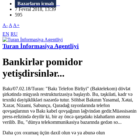
Bazarların icmalı
7 Fevral 2018, 13:39
595
A-
A
A+
EN
RU
Turan İnformasiya Agentliyi
Bankirlər pomidor
yetişdirsinlər...
Bakı/07.02.18/Turan: "Bakı Telefon Birliyi" (Baktelekom) dövlət
şirkətində miqyaslı restrukturizasiya başlayıb. Bu, təşkilati, kadr və
texniki dəyişiklikləri nəzərdə tutur. Söhbət Bakının Yasamal, Xətai,
Xəzər, Nizami, Sabunçu, Qaradağ rayonlarında telefon
qovşaqlarının və Bakı kabel qovşağının ləğvindən gedir.Müəssisənin
press-relizində deyilir ki, bir ay öncə qarşıdakı islahatların anonsu
verilib. Bu, "dünya telekommunikasiya bazarında gedən so...
Daha çox oxumaq üçün daxil olun və ya abunə olun