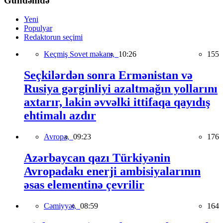
Gündəmdə
Yeni
Populyar
Redaktorun seçimi
Keçmiş Sovet məkanı,
10:26
155
Seçkilərdən sonra Ermənistan və
Rusiya gərginliyi azaltmağın yollarını
axtarır, lakin əvvəlki ittifaqa qayıdış
ehtimalı azdır
Avropa,
09:23
176
Azərbaycan qazı Türkiyənin
Avropadakı enerji ambisiyalarının
əsas elementinə çevrilir
Cəmiyyət,
08:59
164