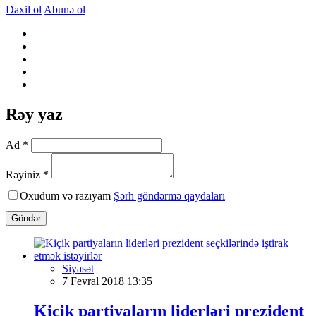
Daxil ol
Abunə ol
Rəy yaz
Ad *
Rəyiniz *
Oxudum və razıyam
Şərh göndərmə qaydaları
Göndər
Siyasət
7 Fevral 2018 13:35
Kiçik partiyaların liderləri prezident