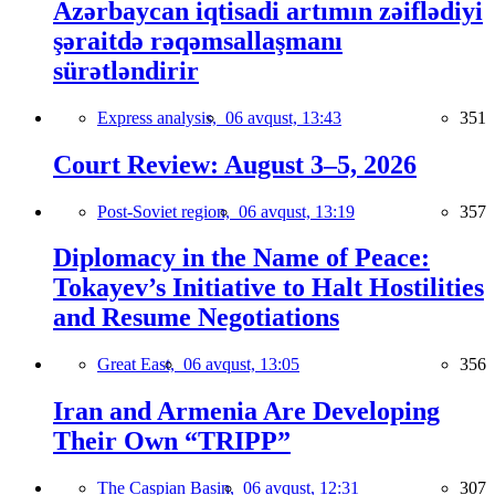
Azərbaycan iqtisadi artımın zəiflədiyi
şəraitdə rəqəmsallaşmanı
sürətləndirir
Express analysis,
06 avqust, 13:43
351
Court Review: August 3–5, 2026
Post-Soviet region,
06 avqust, 13:19
357
Diplomacy in the Name of Peace:
Tokayev’s Initiative to Halt Hostilities
and Resume Negotiations
Great East,
06 avqust, 13:05
356
Iran and Armenia Are Developing
Their Own “TRIPP”
The Caspian Basin,
06 avqust, 12:31
307