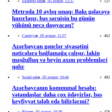
Ekspress təhlil,
05 avqust, 12:27
521
Metroda 10 aylıq sınaq: Bakı gələcəyə
hazırlaşır, bəs sərnişin bu günün
yükünü necə daşıyacaq?
Cəmiyyət,
05 avqust, 11:57
462
Azərbaycan gənclər siyasətini
nəticələrə bağlamağa çalışır, lakin
məşğulluq və beyin axını problemləri
qalır
Sosial sahə,
05 avqust, 10:44
482
Azərbaycanın kommunal hesabı:
vətəndaşlar daha çox ödəyirlər, bəs
keyfiyyət tələb edə bilirlərmi?
Biznes,
05 avqust, 10:39
476