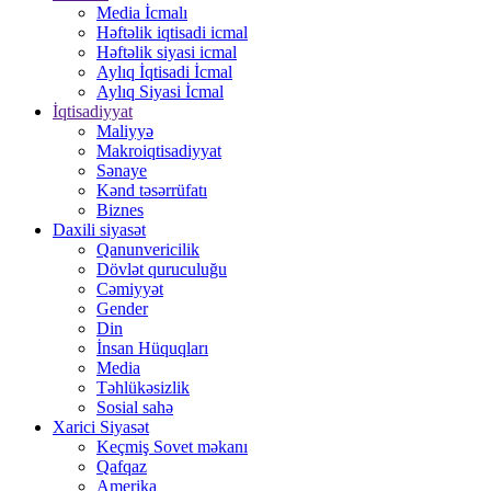
Media İcmalı
Həftəlik iqtisadi icmal
Həftəlik siyasi icmal
Aylıq İqtisadi İcmal
Aylıq Siyasi İcmal
İqtisadiyyat
Maliyyə
Makroiqtisadiyyat
Sənaye
Kənd təsərrüfatı
Biznes
Daxili siyasət
Qanunvericilik
Dövlət quruculuğu
Cəmiyyət
Gender
Din
İnsan Hüquqları
Media
Təhlükəsizlik
Sosial sahə
Xarici Siyasət
Keçmiş Sovet məkanı
Qafqaz
Amerika