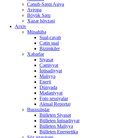
Cənub-Şərqi Asiya
Avropa
Böyük Şərq
Xəzər hövzəsi
Arxiv
Müsahibə
Sual-cavab
Çətin sual
Bizimkiler
Xəbərlər
Siyasət
Cəmiyyət
İqtisadiyyat
Maliyyə
Enerji
Dünyada
Mədəniyyət
Foto sessiyalar
Aktual Reportaj
Buraxılışlar
Bülleten Siyasət
Bülleten İqtisadiyyat
Bülleten Maliyyə
Bülleten Energetika
Söz istəyirəm