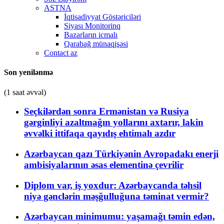
ASTNA
İqtisadiyyat Göstəriciləri
Siyası Monitorinq
Bazarların icmalı
Qarabağ münaqişəsi
Contact az
Son yenilənmə
(1 saat əvvəl)
Seçkilərdən sonra Ermənistan və Rusiya
gərginliyi azaltmağın yollarını axtarır, lakin
əvvəlki ittifaqa qayıdış ehtimalı azdır
Azərbaycan qazı Türkiyənin Avropadakı enerji
ambisiyalarının əsas elementinə çevrilir
Diplom var, iş yoxdur: Azərbaycanda təhsil
niyə gənclərin məşğulluğuna təminat vermir?
Azərbaycan minimumu: yaşamağı təmin edən,