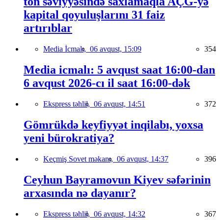
ton səviyyəsində saxlamaqla AÇG-yə
kapital qoyuluşlarını 31 faiz
artırıblar
Media İcmalı,
06 avqust, 15:09
354
Media icmalı: 5 avqust saat 16:00-dan
6 avqust 2026-cı il saat 16:00-dək
Ekspress təhlil,
06 avqust, 14:51
372
Gömrükdə keyfiyyət inqilabı, yoxsa
yeni bürokratiya?
Keçmiş Sovet məkanı,
06 avqust, 14:37
396
Ceyhun Bayramovun Kiyev səfərinin
arxasında nə dayanır?
Ekspress təhlil,
06 avqust, 14:32
367