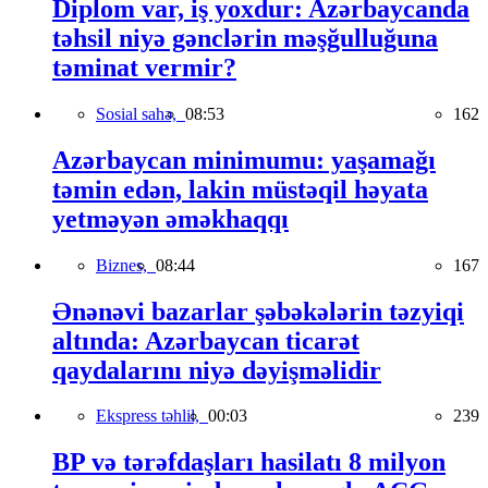
Diplom var, iş yoxdur: Azərbaycanda
təhsil niyə gənclərin məşğulluğuna
təminat vermir?
Sosial sahə,
08:53
162
Azərbaycan minimumu: yaşamağı
təmin edən, lakin müstəqil həyata
yetməyən əməkhaqqı
Biznes,
08:44
167
Ənənəvi bazarlar şəbəkələrin təzyiqi
altında: Azərbaycan ticarət
qaydalarını niyə dəyişməlidir
Ekspress təhlil,
00:03
239
BP və tərəfdaşları hasilatı 8 milyon