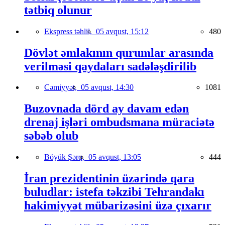
tətbiq olunur
Ekspress təhlil,
05 avqust, 15:12
480
Dövlət əmlakının qurumlar arasında
verilməsi qaydaları sadələşdirilib
Cəmiyyət,
05 avqust, 14:30
1081
Buzovnada dörd ay davam edən
drenaj işləri ombudsmana müraciətə
səbəb olub
Böyük Şərq,
05 avqust, 13:05
444
İran prezidentinin üzərində qara
buludlar: istefa təkzibi Tehrandakı
hakimiyyət mübarizəsini üzə çıxarır