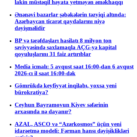
lakin müstəqil həyata yetməyən əməkhaqqı
Ənənəvi bazarlar şəbəkələrin təzyiqi altında:
Azərbaycan ticarət qaydalarını niyə
dəyişməlidir
BP və tərəfdaşları hasilatı 8 milyon ton
səviyyəsində saxlamaqla AÇG-yə kapital
qoyuluşlarını 31 faiz artırıblar
Media icmalı: 5 avqust saat 16:00-dan 6 avqust
2026-cı il saat 16:00-dək
Gömrükdə keyfiyyət inqilabı, yoxsa yeni
bürokratiya?
Ceyhun Bayramovun Kiyev səfərinin
arxasında nə dayanır?
AZAL, ASCO və “Azərkosmos” üçün yeni
idarəetmə modeli: Fərman hansı dəyişiklikləri