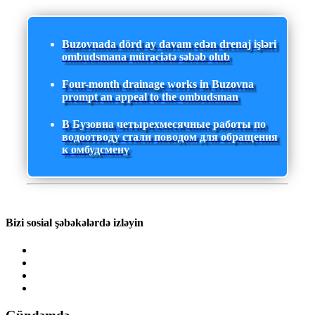
Buzovnada dörd ay davam edən drenaj işləri
ombudsmana müraciətə səbəb olub
Four-month drainage works in Buzovna
prompt an appeal to the ombudsman
В Бузовна четырехмесячные работы по
водоотводу стали поводом для обращения
к омбудсмену
Bizi sosial şəbəkələrdə izləyin