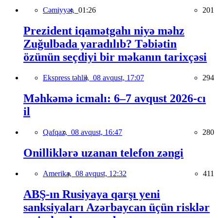
Cəmiyyət,
01:26
201
Prezident iqamətgahı niyə məhz
Zuğulbada yaradılıb? Təbiətin
özünün seçdiyi bir məkanın tarixçəsi
Ekspress təhlil,
08 avqust, 17:07
294
Məhkəmə icmalı: 6–7 avqust 2026-cı
il
Qafqaz,
08 avqust, 16:47
280
Onilliklərə uzanan telefon zəngi
Amerika,
08 avqust, 12:32
411
ABŞ-ın Rusiyaya qarşı yeni
sanksiyaları Azərbaycan üçün risklər