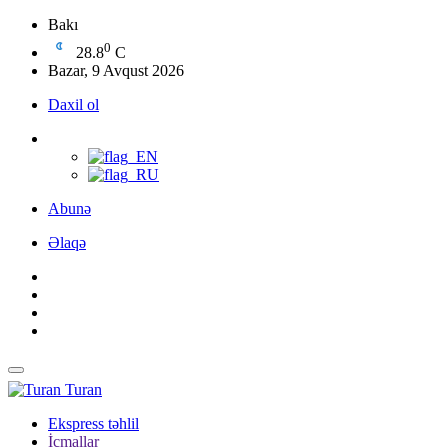
Bakı
0
28.8
C
Bazar, 9 Avqust 2026
Daxil ol
Abunə
Əlaqə
Turan
Ekspress təhlil
İcmallar