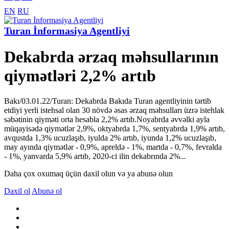
EN
RU
Turan İnformasiya Agentliyi
Dekabrda ərzaq məhsullarının
qiymətləri 2,2% artıb
Bakı/03.01.22/Turan: Dekabrda Bakıda Turan agentliyinin tərtib
etdiyi yerli istehsal olan 30 növdə əsas ərzaq məhsulları üzrə istehlak
səbətinin qiyməti orta hesabla 2,2% artıb.Noyabrda əvvəlki ayla
müqayisədə qiymətlər 2,9%, oktyabrda 1,7%, sentyabrda 1,9% artıb,
avqustda 1,3% ucuzlaşıb, iyulda 2% artıb, iyunda 1,2% ucuzlaşıb,
may ayında qiymətlər - 0,9%, apreldə - 1%, martda - 0,7%, fevralda
- 1%, yanvarda 5,9% artıb, 2020-ci ilin dekabrında 2%...
Daha çox oxumaq üçün daxil olun və ya abunə olun
Daxil ol
Abunə ol