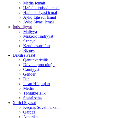
Media İcmalı
Həftəlik iqtisadi icmal
Həftəlik siyasi icmal
Aylıq İqtisadi İcmal
Aylıq Siyasi İcmal
İqtisadiyyat
Maliyyə
Makroiqtisadiyyat
Sənaye
Kənd təsərrüfatı
Biznes
Daxili siyasət
Qanunvericilik
Dövlət quruculuğu
Cəmiyyət
Gender
Din
İnsan Hüquqları
Media
Təhlükəsizlik
Sosial sahə
Xarici Siyasət
Keçmiş Sovet məkanı
Qafqaz
Amerika