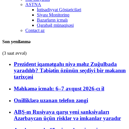
ASTNA
İqtisadiyyat Göstəriciləri
Siyası Monitorinq
Bazarların icmalı
Qarabağ münaqişəsi
Contact az
Son yenilənmə
(3 saat əvvəl)
Prezident iqamətgahı niyə məhz Zuğulbada
yaradılıb? Təbiətin özünün seçdiyi bir məkanın
tarixçəsi
Məhkəmə icmalı: 6–7 avqust 2026-cı il
Onilliklərə uzanan telefon zəngi
ABŞ-ın Rusiyaya qarşı yeni sanksiyaları
Azərbaycan üçün risklər və imkanlar yaradır