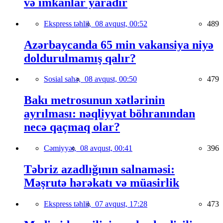
və imkanlar yaradır
Ekspress təhlil,
08 avqust, 00:52
489
Azərbaycanda 65 min vakansiya niyə
doldurulmamış qalır?
Sosial sahə,
08 avqust, 00:50
479
Bakı metrosunun xətlərinin
ayrılması: nəqliyyat böhranından
necə qaçmaq olar?
Cəmiyyət,
08 avqust, 00:41
396
Təbriz azadlığının salnaməsi:
Məşrutə hərəkatı və müasirlik
Ekspress təhlil,
07 avqust, 17:28
473