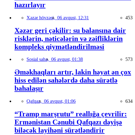
hazırlayır
Xəzər hövzəsi,
06 avqust, 12:31
453
Xəzər geri çəkilir: su balansına dair
risklərin, nəticələrin və zəifliklərin
kompleks qiymətləndirilməsi
Sosial sahə,
06 avqust, 01:38
573
Əməkhaqları artır, lakin həyat ən çox
hiss edilən sahələrdə daha sürətlə
bahalaşır
Qafqaz,
06 avqust, 01:06
634
“Tramp marşrutu” reallığa çevrilir:
Ermənistan Cənubi Qafqazı dəyişə
biləcək layihəni sürətləndirir