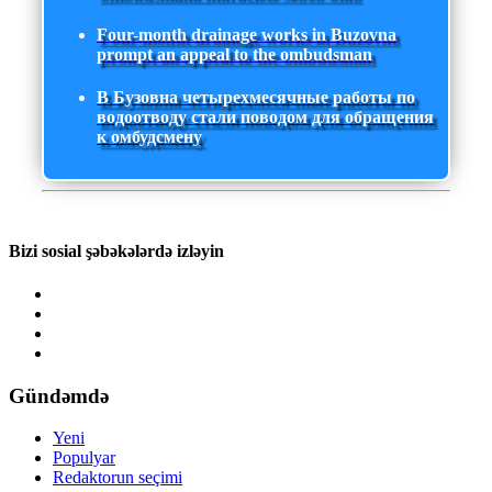
Four-month drainage works in Buzovna
prompt an appeal to the ombudsman
В Бузовна четырехмесячные работы по
водоотводу стали поводом для обращения
к омбудсмену
Bizi sosial şəbəkələrdə izləyin
Gündəmdə
Yeni
Populyar
Redaktorun seçimi