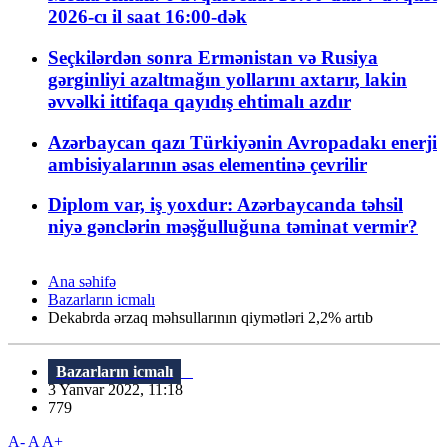
2026-cı il saat 16:00-dək
Seçkilərdən sonra Ermənistan və Rusiya
gərginliyi azaltmağın yollarını axtarır, lakin
əvvəlki ittifaqa qayıdış ehtimalı azdır
Azərbaycan qazı Türkiyənin Avropadakı enerji
ambisiyalarının əsas elementinə çevrilir
Diplom var, iş yoxdur: Azərbaycanda təhsil
niyə gənclərin məşğulluğuna təminat vermir?
Ana səhifə
Bazarların icmalı
Dekabrda ərzaq məhsullarının qiymətləri 2,2% artıb
Bazarların icmalı
3 Yanvar 2022, 11:18
779
A-
A
A+