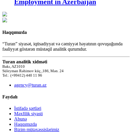
Employment in Azerbaijan
Haqqımızda
“Turan” siyasət, iqtisadiyyat və cəmiyyət həyatının qovuşuğunda
fəaliyyət göstərən müstəqil analitik qurumdur.
Turan analitik xidməti
Bakı, AZ1010
Süleyman Rəhimov küç.,186, Mən. 24
Tel.: (+99412) 440 11 96
agency@turan.az
Faydalı
İstifadə şərtləri
Məxfilik siyasti
Abunə
Haqqımızda
Bizim mütəxəssislərimiz