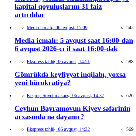
kapital qoyuluşlarını 31 faiz
artırıblar
Media İcmalı,
06 avqust, 15:09
542
Media icmalı: 5 avqust saat 16:00-dan
6 avqust 2026-cı il saat 16:00-dək
Ekspress təhlil,
06 avqust, 14:51
588
Gömrükdə keyfiyyət inqilabı, yoxsa
yeni bürokratiya?
Keçmiş Sovet məkanı,
06 avqust, 14:37
626
Ceyhun Bayramovun Kiyev səfərinin
arxasında nə dayanır?
Ekspress təhlil,
06 avqust, 14:32
569