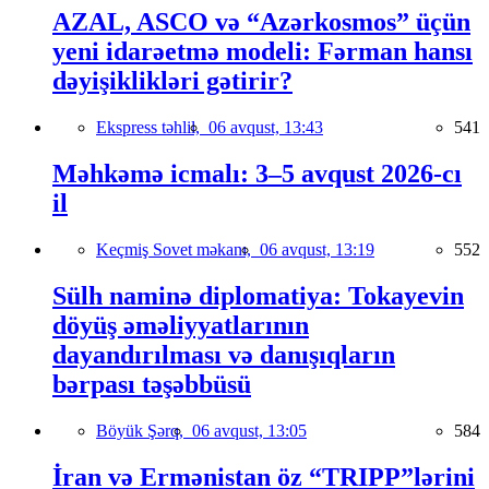
AZAL, ASCO və “Azərkosmos” üçün
yeni idarəetmə modeli: Fərman hansı
dəyişiklikləri gətirir?
Ekspress təhlil,
06 avqust, 13:43
541
Məhkəmə icmalı: 3–5 avqust 2026-cı
il
Keçmiş Sovet məkanı,
06 avqust, 13:19
552
Sülh naminə diplomatiya: Tokayevin
döyüş əməliyyatlarının
dayandırılması və danışıqların
bərpası təşəbbüsü
Böyük Şərq,
06 avqust, 13:05
584
İran və Ermənistan öz “TRIPP”lərini