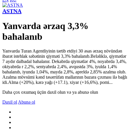
ASTNA
Yanvarda ərzaq 3,3%
bahalanıb
Yanvarda Turan Agentliyinin tərtib etdiyi 30 əsas ərzaq növündən
ibarət istehlak səbətinin qiyməti 3,3% bahalanıb.Beləliklə, qiymətlər
7 aydır dalbadal bahalanır. Dekabrda qiymətlər 4%, noyabrda 3,4%,
oktyabrda r 2,2%, sentyabrda 2,4%, avqustda 3%, iyulda 1,4%
bahalanıb, iyunda 1,04%, mayda 2,8%, apreldə 2,85% azalma olub.
Azalma mövsümi kənd təsərrüfatı mallarının bazara çıxması ilə bağlı
idi.Alma (+20%), kərə yağı (+17.1), xiyar (+16,6%), pomi...
Daha çox oxumaq üçün daxil olun və ya abunə olun
Daxil ol
Abunə ol