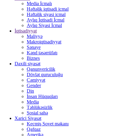
Media İcmalı
Həftəlik iqtisadi icmal
Həftəlik siyasi icmal
Aylıq İqtisadi İcmal
Aylıq Siyasi İcmal
İqtisadiyyat
Maliyyə
Makroiqtisadiyyat
Sənaye
Kənd təsərrüfatı
Biznes
Daxili siyasət
Qanunvericilik
Dövlət quruculuğu
Cəmiyyət
Gender
Din
İnsan Hüquqları
Media
Təhlükəsizlik
Sosial sahə
Xarici Siyasət
Keçmiş Sovet məkanı
Qafqaz
Amerika