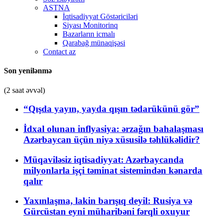
ASTNA
İqtisadiyyat Göstəriciləri
Siyası Monitorinq
Bazarların icmalı
Qarabağ münaqişəsi
Contact az
Son yenilənmə
(2 saat əvvəl)
“Qışda yayın, yayda qışın tədarükünü gör”
İdxal olunan inflyasiya: ərzağın bahalaşması
Azərbaycan üçün niyə xüsusilə təhlükəlidir?
Müqaviləsiz iqtisadiyyat: Azərbaycanda
milyonlarla işçi təminat sistemindən kənarda
qalır
Yaxınlaşma, lakin barışıq deyil: Rusiya və
Gürcüstan eyni müharibəni fərqli oxuyur