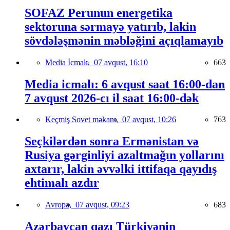
SOFAZ Perunun energetika
sektoruna sərmayə yatırıb, lakin
sövdələşmənin məbləğini açıqlamayıb
Media İcmalı,
07 avqust, 16:10
663
Media icmalı: 6 avqust saat 16:00-dan
7 avqust 2026-cı il saat 16:00-dək
Keçmiş Sovet məkanı,
07 avqust, 10:26
763
Seçkilərdən sonra Ermənistan və
Rusiya gərginliyi azaltmağın yollarını
axtarır, lakin əvvəlki ittifaqa qayıdış
ehtimalı azdır
Avropa,
07 avqust, 09:23
683
Azərbaycan qazı Türkiyənin