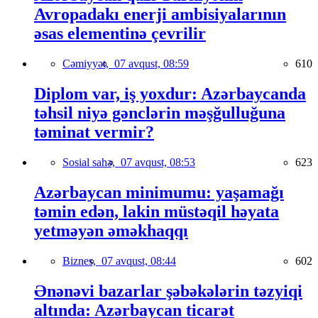
Avropadakı enerji ambisiyalarının
əsas elementinə çevrilir
Cəmiyyət,
07 avqust, 08:59
610
Diplom var, iş yoxdur: Azərbaycanda
təhsil niyə gənclərin məşğulluğuna
təminat vermir?
Sosial sahə,
07 avqust, 08:53
623
Azərbaycan minimumu: yaşamağı
təmin edən, lakin müstəqil həyata
yetməyən əməkhaqqı
Biznes,
07 avqust, 08:44
602
Ənənəvi bazarlar şəbəkələrin təzyiqi
altında: Azərbaycan ticarət