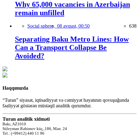
Why 65,000 vacancies in Azerbaijan
remain unfilled
Social sphere,
08 avqust, 00:50
638
Separating Baku Metro Lines: How
Can a Transport Collapse Be
Avoided?
Haqqımızda
“Turan” siyasət, iqtisadiyyat və cəmiyyət həyatının qovuşuğunda
fəaliyyət göstərən müstəqil analitik qurumdur.
Turan analitik xidməti
Bakı, AZ1010
Süleyman Rəhimov küç.,186, Mən. 24
Tel.: (+99412) 440 11 96