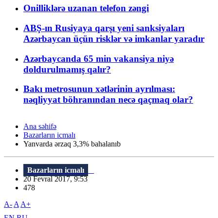
Onilliklərə uzanan telefon zəngi
ABŞ-ın Rusiyaya qarşı yeni sanksiyaları
Azərbaycan üçün risklər və imkanlar yaradır
Azərbaycanda 65 min vakansiya niyə
doldurulmamış qalır?
Bakı metrosunun xətlərinin ayrılması:
nəqliyyat böhranından necə qaçmaq olar?
Ana səhifə
Bazarların icmalı
Yanvarda ərzaq 3,3% bahalanıb
Bazarların icmalı
20 Fevral 2017, 9:53
478
A-
A
A+
EN
RU