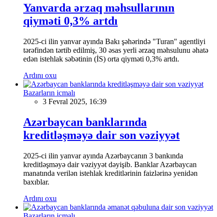
Yanvarda ərzaq məhsullarının
qiyməti 0,3% artdı
2025-ci ilin yanvar ayında Bakı şəhərində "Turan" agentliyi
tərəfindən tərtib edilmiş, 30 əsas yerli ərzaq məhsulunu əhatə
edən istehlak səbətinin (İS) orta qiyməti 0,3% artdı.
Ardını oxu
Bazarların icmalı
3 Fevral 2025, 16:39
Azərbaycan banklarında
kreditləşməyə dair son vəziyyət
2025-ci ilin yanvar ayında Azərbaycanın 3 bankında
kreditləşməyə dair vəziyyət dəyişib. Banklar Azərbaycan
manatında verilən istehlak kreditlərinin faizlərinə yenidən
baxıblar.
Ardını oxu
Bazarların icmalı