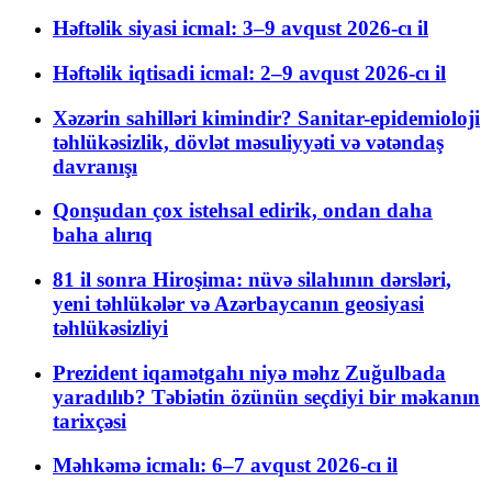
Həftəlik siyasi icmal: 3–9 avqust 2026-cı il
Həftəlik iqtisadi icmal: 2–9 avqust 2026-cı il
Xəzərin sahilləri kimindir? Sanitar-epidemioloji
təhlükəsizlik, dövlət məsuliyyəti və vətəndaş
davranışı
Qonşudan çox istehsal edirik, ondan daha
baha alırıq
81 il sonra Hiroşima: nüvə silahının dərsləri,
yeni təhlükələr və Azərbaycanın geosiyasi
təhlükəsizliyi
Prezident iqamətgahı niyə məhz Zuğulbada
yaradılıb? Təbiətin özünün seçdiyi bir məkanın
tarixçəsi
Məhkəmə icmalı: 6–7 avqust 2026-cı il