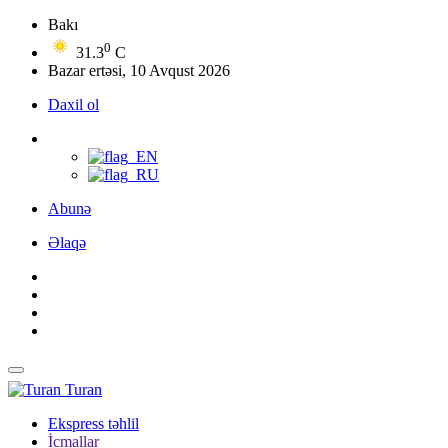
Bakı
0
31.3
C
Bazar ertəsi, 10 Avqust 2026
Daxil ol
Abunə
Əlaqə
Turan
Ekspress təhlil
İcmallar