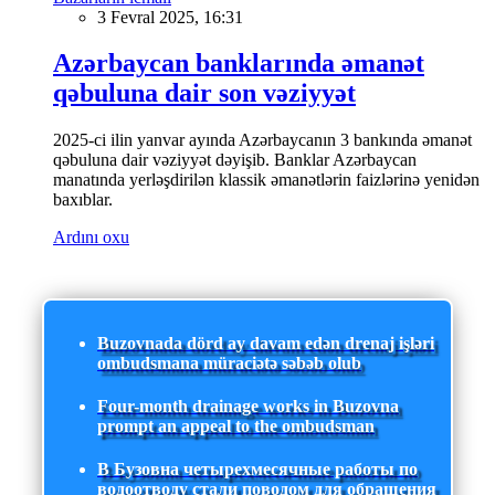
3 Fevral 2025, 16:31
Azərbaycan banklarında əmanət
qəbuluna dair son vəziyyət
2025-ci ilin yanvar ayında Azərbaycanın 3 bankında əmanət
qəbuluna dair vəziyyət dəyişib. Banklar Azərbaycan
manatında yerləşdirilən klassik əmanətlərin faizlərinə yenidən
baxıblar.
Ardını oxu
Buzovnada dörd ay davam edən drenaj işləri
ombudsmana müraciətə səbəb olub
Four-month drainage works in Buzovna
prompt an appeal to the ombudsman
В Бузовна четырехмесячные работы по
водоотводу стали поводом для обращения