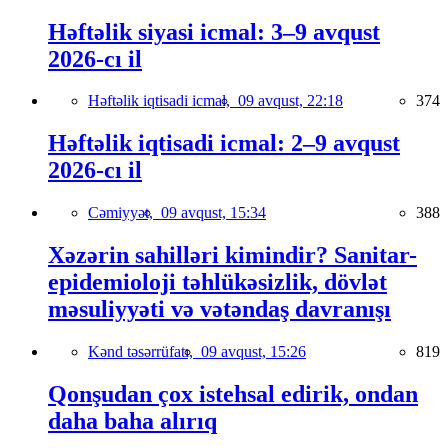
Həftəlik siyasi icmal: 3–9 avqust
2026-cı il
Həftəlik iqtisadi icmal,
09 avqust, 22:18
374
Həftəlik iqtisadi icmal: 2–9 avqust
2026-cı il
Cəmiyyət,
09 avqust, 15:34
388
Xəzərin sahilləri kimindir? Sanitar-
epidemioloji təhlükəsizlik, dövlət
məsuliyyəti və vətəndaş davranışı
Kənd təsərrüfatı,
09 avqust, 15:26
819
Qonşudan çox istehsal edirik, ondan
daha baha alırıq