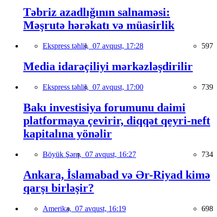
Təbriz azadlığının salnaməsi:
Məşrutə hərəkatı və müasirlik
Ekspress təhlil,
07 avqust, 17:28
597
Media idarəçiliyi mərkəzləşdirilir
Ekspress təhlil,
07 avqust, 17:00
739
Bakı investisiya forumunu daimi
platformaya çevirir, diqqət qeyri-neft
kapitalına yönəlir
Böyük Şərq,
07 avqust, 16:27
734
Ankara, İslamabad və Ər-Riyad kimə
qarşı birləşir?
Amerika,
07 avqust, 16:19
698