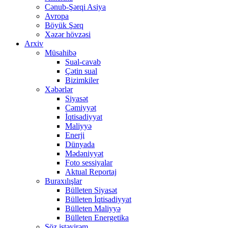
Cənub-Şərqi Asiya
Avropa
Böyük Şərq
Xəzər hövzəsi
Arxiv
Müsahibə
Sual-cavab
Çətin sual
Bizimkiler
Xəbərlər
Siyasət
Cəmiyyət
İqtisadiyyat
Maliyyə
Enerji
Dünyada
Mədəniyyət
Foto sessiyalar
Aktual Reportaj
Buraxılışlar
Bülleten Siyasət
Bülleten İqtisadiyyat
Bülleten Maliyyə
Bülleten Energetika
Söz istəyirəm