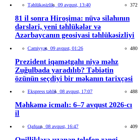
Təhlükəsizlik,
09 avqust, 13:40
372
81 il sonra Hiroşima: nüvə silahının
dərsləri, yeni təhlükələr və
Azərbaycanın geosiyasi təhlükəsizliyi
Cəmiyyət,
09 avqust, 01:26
480
Prezident iqamətgahı niyə məhz
Zuğulbada yaradılıb? Təbiətin
özünün seçdiyi bir məkanın tarixçəsi
Ekspress təhlil,
08 avqust, 17:07
488
Məhkəmə icmalı: 6–7 avqust 2026-cı
il
Qafqaz,
08 avqust, 16:47
409
Onilliklərə uzanan telefon zəngi