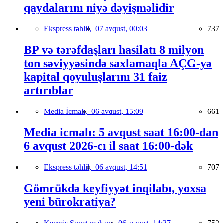
qaydalarını niyə dəyişməlidir
Ekspress təhlil,
07 avqust, 00:03
737
BP və tərəfdaşları hasilatı 8 milyon
ton səviyyəsində saxlamaqla AÇG-yə
kapital qoyuluşlarını 31 faiz
artırıblar
Media İcmalı,
06 avqust, 15:09
661
Media icmalı: 5 avqust saat 16:00-dan
6 avqust 2026-cı il saat 16:00-dək
Ekspress təhlil,
06 avqust, 14:51
707
Gömrükdə keyfiyyət inqilabı, yoxsa
yeni bürokratiya?
Keçmiş Sovet məkanı,
06 avqust, 14:37
752