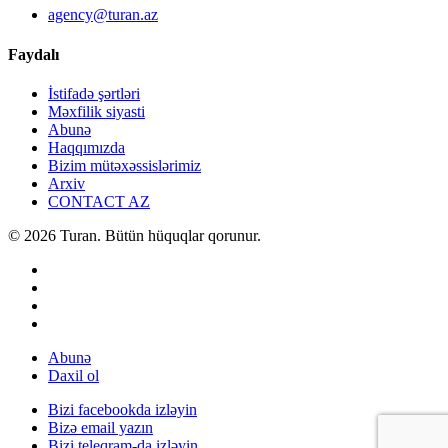
agency@turan.az
Faydalı
İstifadə şərtləri
Məxfilik siyasti
Abunə
Haqqımızda
Bizim mütəxəssislərimiz
Arxiv
CONTACT AZ
© 2026 Turan. Bütün hüquqlar qorunur.
Abunə
Daxil ol
Bizi facebookda izləyin
Bizə email yazın
Bizi teleqram-da izləyin