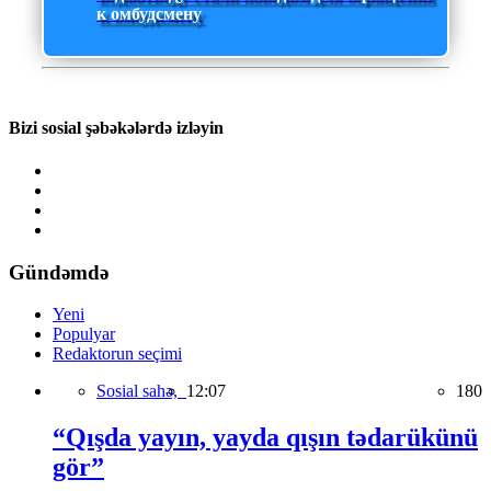
к омбудсмену
Bizi sosial şəbəkələrdə izləyin
Gündəmdə
Yeni
Populyar
Redaktorun seçimi
Sosial sahə,
12:07
180
“Qışda yayın, yayda qışın tədarükünü
gör”