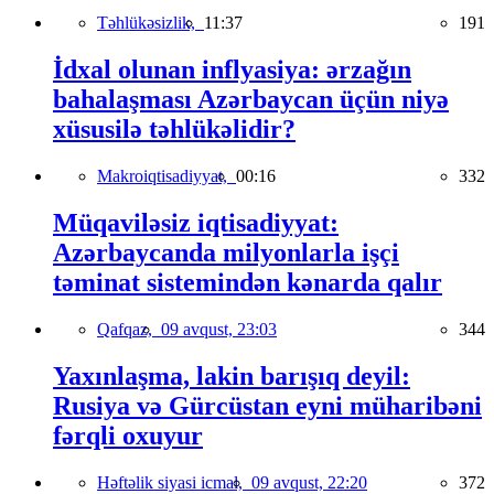
Təhlükəsizlik,
11:37
191
İdxal olunan inflyasiya: ərzağın
bahalaşması Azərbaycan üçün niyə
xüsusilə təhlükəlidir?
Makroiqtisadiyyat,
00:16
332
Müqaviləsiz iqtisadiyyat:
Azərbaycanda milyonlarla işçi
təminat sistemindən kənarda qalır
Qafqaz,
09 avqust, 23:03
344
Yaxınlaşma, lakin barışıq deyil:
Rusiya və Gürcüstan eyni müharibəni
fərqli oxuyur
Həftəlik siyasi icmal,
09 avqust, 22:20
372